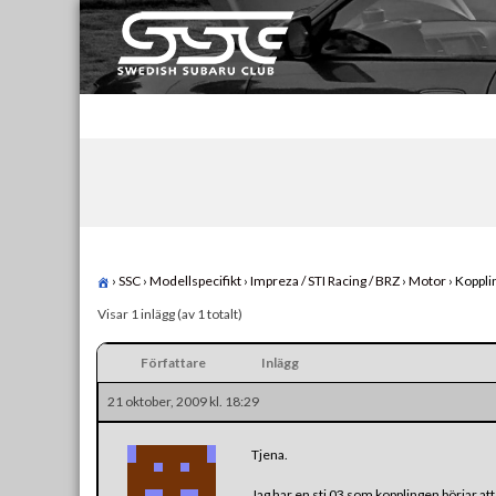
Skip
to
content
Swedish Subaru Club
För oss som älskar Subaru!
›
SSC
›
Modellspecifikt
›
Impreza / STI Racing / BRZ
›
Motor
›
Koppling
Visar 1 inlägg (av 1 totalt)
Författare
Inlägg
21 oktober, 2009 kl. 18:29
Tjena.
Jag har en sti 03 som kopplingen börjar at