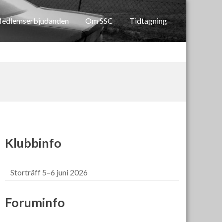
edlemserbjudanden
Om SSC
Tidtagning
Klubbinfo
Storträff 5–6 juni 2026
Foruminfo