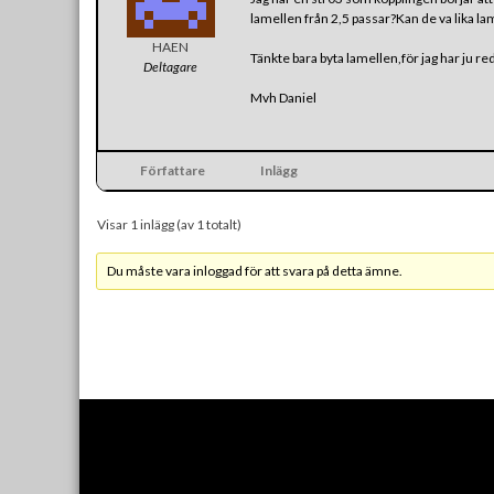
lamellen från 2,5 passar?Kan de va lika la
HAEN
Tänkte bara byta lamellen,för jag har ju r
Deltagare
Mvh Daniel
Författare
Inlägg
Visar 1 inlägg (av 1 totalt)
Du måste vara inloggad för att svara på detta ämne.