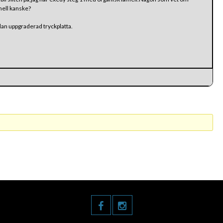
mell kanske?
edan uppgraderad tryckplatta.