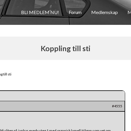
BLI MEDLEM NU!
Forum
Medlemskap
M
Koppling till sti
 till sti
#4555
t bli sliten på,jag har exedy steg 1 med organisk lamell.Någon som vet om