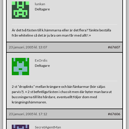
lunkan
Deltagare
Är det två fästen till k.hämmarna eller är det flera? Tänkte beställa
från whiteline så det är ju bra om man får med allt!:+
23 januari, 2005 kl. 13:07
#67607
ExOrdis
Deltagare
2 st ”droplinks” mellan krängare och bär/länkarmar (bör säljas
parvis?). + 2 st befintliga fästen i chassit men där byter man bara ut
bussningarna till lite hårdare, eventuellt följer dom med
krängningshämmaren.
23 januari, 2005 kl. 17:12
#67606
SecretAgentMan