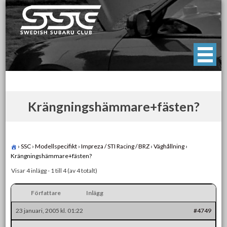
Skip
to
content
Swedish Subaru Club
För oss som älskar Subaru!
Krängningshämmare+fästen?
›
SSC
›
Modellspecifikt
›
Impreza / STI Racing / BRZ
›
Väghållning
›
Krängningshämmare+fästen?
Visar 4 inlägg - 1 till 4 (av 4 totalt)
Författare
Inlägg
23 januari, 2005 kl. 01:22
#4749