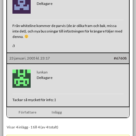
Deltagare
Från whiteline kommer de parvis (de är olika fram och bak, missa
inte det), och nya bussningar till infästningen för krängare följer med
denna.
/J
23 januari, 2005 kl. 23:17
#67608
lunkan
Deltagare
Tackar så mycket för info;-)
Författare
Inlägg
Visar 4 inlägg - 1 till 4 (av 4 totalt)