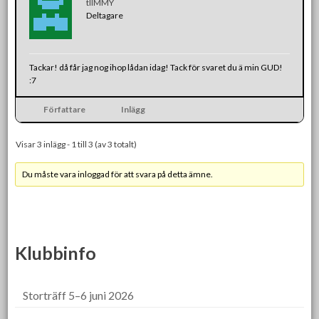
tIIMMY
Deltagare
Tackar! då får jag nog ihop lådan idag! Tack för svaret du ä min GUD!
:7
Författare
Inlägg
Visar 3 inlägg - 1 till 3 (av 3 totalt)
Du måste vara inloggad för att svara på detta ämne.
Klubbinfo
Storträff 5–6 juni 2026