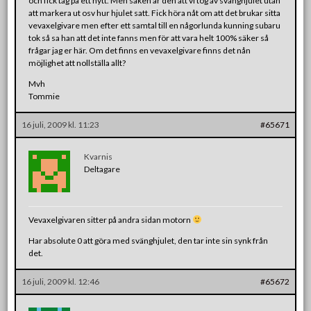
och fick tag på ett nytt. Men saken är den att vi tog av svänghjulet utan
att markera ut osv hur hjulet satt. Fick höra nåt om att det brukar sitta
vevaxelgivare men efter ett samtal till en någorlunda kunning subaru
tok så sa han att det inte fanns men för att vara helt 100% säker så
frågar jag er här. Om det finns en vevaxelgivare finns det nån
möjlighet att nollställa allt?
Mvh
Tommie
16 juli, 2009 kl. 11:23
#65671
Kvarnis
Deltagare
Vevaxelgivaren sitter på andra sidan motorn
Har absolute 0 att göra med svänghjulet, den tar inte sin synk från
det.
16 juli, 2009 kl. 12:46
#65672