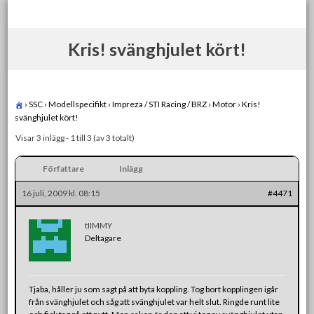
Skip
to
content
Kris! svänghjulet kört!
›
SSC
›
Modellspecifikt
›
Impreza / STI Racing / BRZ
›
Motor
›
Kris!
svänghjulet kört!
Visar 3 inlägg - 1 till 3 (av 3 totalt)
Författare
Inlägg
16 juli, 2009 kl. 08:15
#4471
tIIMMY
Deltagare
Tjaba, håller ju som sagt på att byta koppling. Tog bort kopplingen igår
från svänghjulet och såg att svänghjulet var helt slut. Ringde runt lite