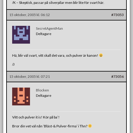
/K – Skeptisk, passar på silverpilar men blir lite för svart här.
15 oktober, 2005 kl. 06:12
#73053
SecretAgentMan
Deltagare
Hä, blir väl svart, vitt skall det vara, och pulver är kanon!
/J
15 oktober, 2005 kl. 07:21
#73056
Blocken
Deltagare
Vitt och pulver it is! Kör på ba’!
Bror din vet väl nån ’Bläst-& Pulver-firma’ i Thn?