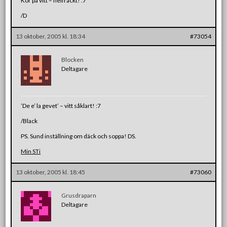
Kör på vitt – helfräckt! :7
/D
13 oktober, 2005 kl. 18:34
#73054
Blocken
Deltagare
’De e’ la gevet’ – vitt såklart! :7
/Black
PS. Sund inställning om däck och soppa! DS.
Min STi
13 oktober, 2005 kl. 18:45
#73060
Grusdraparn
Deltagare