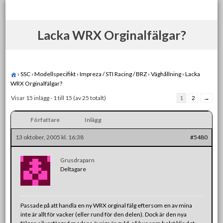
Skip
to
content
Lacka WRX Orginalfälgar?
›
SSC
›
Modellspecifikt
›
Impreza / STI Racing / BRZ
›
Väghållning
›
Lacka
WRX Orginalfälgar?
Visar 15 inlägg - 1 till 15 (av 25 totalt)
1
2
→
Författare
Inlägg
13 oktober, 2005 kl. 16:38
#5480
Grusdraparn
Deltagare
Passade på att handla en ny WRX orginal fälg eftersom en av mina
inte är allt för vacker (eller rund för den delen). Dock är den nya