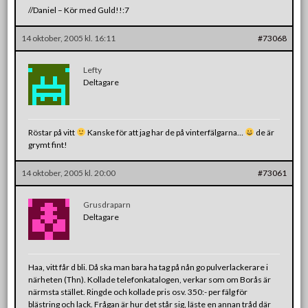
//Daniel – Kör med Guld!!:7
14 oktober, 2005 kl. 16:11
#73068
Lefty
Deltagare
Röstar på vitt
Kanske för att jag har de på vinterfälgarna…
de är
grymt fint!
14 oktober, 2005 kl. 20:00
#73061
Grusdraparn
Deltagare
Haa, vitt får d bli. Då ska man bara ha tag på nån go pulverlackerare i
närheten (Thn). Kollade telefonkatalogen, verkar som om Borås är
närmsta stället. Ringde och kollade pris osv. 350:- per fälg för
blästring och lack. Frågan är hur det står sig, läste en annan tråd där