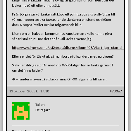
fälgen silverfärgad medans övriga är guld, så hur som helst blir det
lackering på ett eller annat sätt.
Från början var väl tanken att köpa ett par nya goa vita wallyfälgar till
våren, meeen jag tror jag sparar de slantarna en stund och köper
däck & soppa istället och lär mig använda bil’n.
Men som en halvdan kompromiss kanske man skulle kunna göra
såhär istället, nu när det ändå skall lackas menar jag.
http://www.impreza.nu/ssi2/expo/albums/album408/Vita_f_lgar_utan_pl_t.siz
Eller ser det för täskit ut, så man borde fullgardera med guld igen?
Själv har aldrig sett nån med vita WRX-fälgar, har ni, länka gärna då
om det finns bilder?
/K – funderar även på att lacka mina GT-00 fälgar vita till våren.
13 oktober, 2005 kl. 17:18
#73067
Tallen
Deltagare