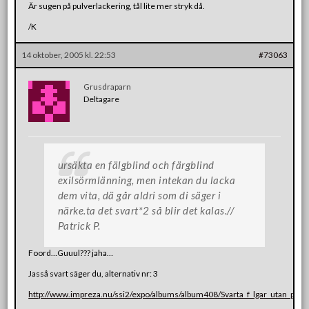
Är sugen på pulverlackering, tål lite mer stryk då.
/K
14 oktober, 2005 kl. 22:53
#73063
Grusdraparn
Deltagare
ursäkta en fälgblind och färgblind
exilsörmlänning, men intekan du lacka
dem vita, dä går aldri som di säger i
närke.ta det svart*2 så blir det kalas.//
Patrick P.
Foord…Guuul??? jaha…
Jasså svart säger du, alternativ nr: 3
http://www.impreza.nu/ssi2/expo/albums/album408/Svarta_f_lgar_utan_pl_t.s