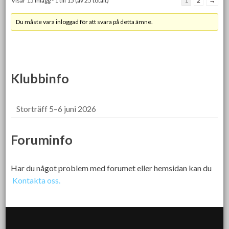
Visar 15 inlägg - 1 till 15 (av 25 totalt)
1
2
→
Du måste vara inloggad för att svara på detta ämne.
Klubbinfo
Storträff 5–6 juni 2026
Foruminfo
Har du något problem med forumet eller hemsidan kan du
Kontakta oss.