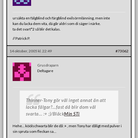
ursäkta en fälgblind och färgblind exilsörmlänning, men inte
kan du lacka dem vita, dä går aldri som di säger i närke.
ta det svart*2 så blir det kalas.
// Patrick P.
14 oktober, 2005 kl. 22:49
#73062
Grusdraparn
Deltagare
Thinner-Tony gör väl inget annat än att
lacka fälgar?…fast då blir dom väl
svarta… :+ ;)/Bläck
Min STi
Hehe… köölschwarta blir de då :+ , men Tony har dåligt med pulver i
sin spruta som fleckan sa…