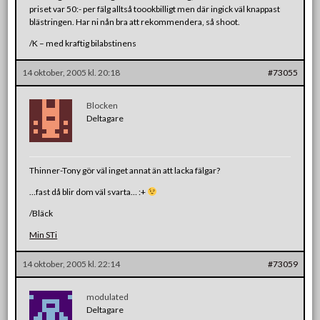
priset var 50:- per fälg alltså toookbilligt men där ingick väl knappast
blästringen. Har ni nån bra att rekommendera, så shoot.
/K – med kraftig bilabstinens
14 oktober, 2005 kl. 20:18
#73055
Blocken
Deltagare
Thinner-Tony gör väl inget annat än att lacka fälgar?
…fast då blir dom väl svarta… :+
/Bläck
Min STi
14 oktober, 2005 kl. 22:14
#73059
modulated
Deltagare