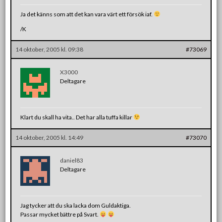
Ja det känns som att det kan vara värt ett försök iaf.
/K
14 oktober, 2005 kl. 09:38
#73069
X3000
Deltagare
Klart du skall ha vita.. Det har alla tuffa killar
14 oktober, 2005 kl. 14:49
#73070
daniel83
Deltagare
Jag tycker att du ska lacka dom Guldaktiga.
Passar mycket bättre på Svart.