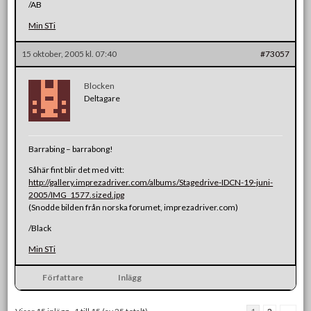
/AB
Min STi
15 oktober, 2005 kl. 07:40
#73057
Blocken
Deltagare
Barrabing – barrabong!
Såhär fint blir det med vitt:
http://gallery.imprezadriver.com/albums/Stagedrive-IDCN-19-juni-
2005/IMG_1577.sized.jpg
(Snodde bilden från norska forumet, imprezadriver.com)
/Black
Min STi
Författare
Inlägg