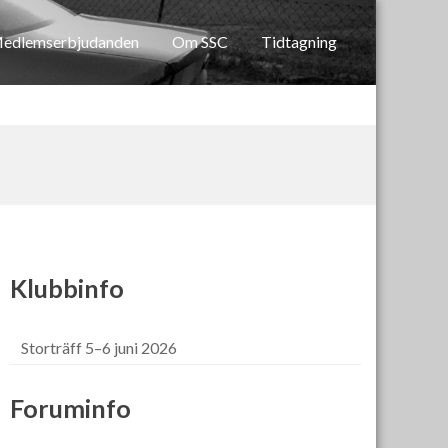
edlemserbjudanden
Om SSC
Tidtagning
Klubbinfo
Storträff 5–6 juni 2026
Foruminfo