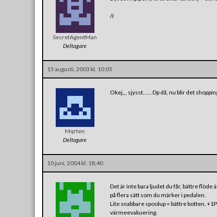
/J
SecretAgentMan
Deltagare
15 augusti, 2003 kl. 10:05
Okej,,, sjysst…… Dp då, nu blir det shopping
Mqrten
Deltagare
10 juni, 2004 kl. 18:40
Det är inte bara ljudet du får, bättre flöde ä
på flera sätt som du märker i pedalen.
Lite snabbare spoolup = bättre botten, +1P
värmeevakuering.