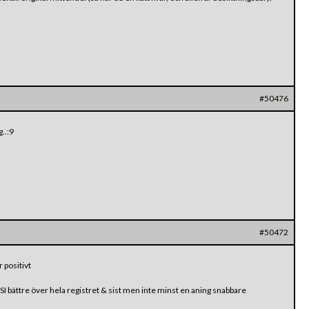
#50476
..:9
#50472
r positivt
SI bättre över hela registret & sist men inte minst en aning snabbare