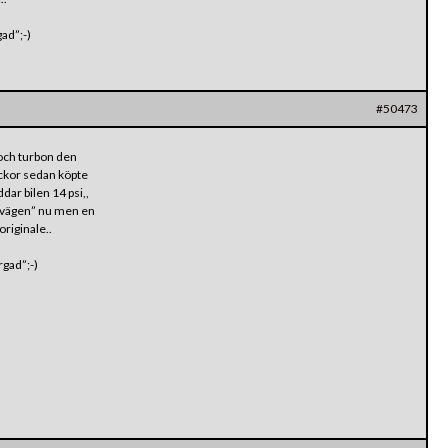
gad”;-)
#50473
 och turbon den
eckor sedan köpte
dar bilen 14 psi,,
ka vägen” nu men en
originale..
rgad”;-)