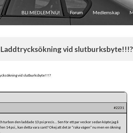
BLI MEDLEM NU!
Forum
Medlemskap
M
Laddtrycksökning vid slutburksbyte!!!?
ycksökning vid slutburksbyte!!!?
#2231
och turbon den laddade 13 psi precis… Sen för ett par veckor sedan köpte jag å
len 14 psi,, kan detta vara sant? Okej att det är ”raka vägen” nu men en ökning
..