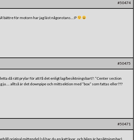
#50474
ÄR bättre för motorn har jag läst någonstans…:P
#50475
detta då rätt prylar för att få det enligt lag/besiktningsbart?: ”Center section
 ju…. alltså är det downpipe och mittsektion med ”box” som fattas eller???
#50471
håll original mittendel (så har du en katt kvar, och bilen är besiktningsbar).