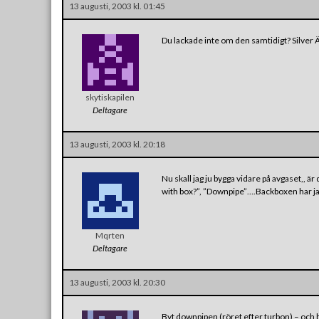
13 augusti, 2003 kl. 01:45
Du lackade inte om den samtidigt? Silver 
skytiskapilen
Deltagare
13 augusti, 2003 kl. 20:18
Nu skall jag ju bygga vidare på avgaset,, är 
with box?”, ”Downpipe”….Backboxen har jag
Mqrten
Deltagare
13 augusti, 2003 kl. 20:30
Byt downpipen (röret efter turbon) – och be