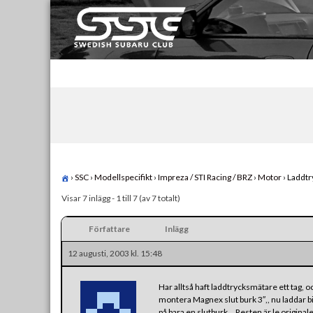
Skip
to
content
Swedish Subaru Club
För oss som älskar Subaru!
›
SSC
›
Modellspecifikt
›
Impreza / STI Racing / BRZ
›
Motor
›
Laddtr
Visar 7 inlägg - 1 till 7 (av 7 totalt)
Författare
Inlägg
12 augusti, 2003 kl. 15:48
Har alltså haft laddtrycksmätare ett tag, 
montera Magnex slut burk 3″,, nu laddar bi
på bara en slutburk… Resten är le originale