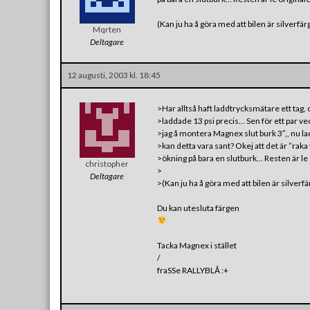
(Kan ju ha å göra med att bilen är silverfär
Mqrten
Deltagare
12 augusti, 2003 kl. 18:45
>Har alltså haft laddtrycksmätare ett tag,
>laddade 13 psi precis… Sen för ett par v
>jag å montera Magnex slut burk 3″,, nu lad
>kan detta vara sant? Okej att det är ”ra
>ökning på bara en slutburk… Resten är le 
christopher
>
Deltagare
>(Kan ju ha å göra med att bilen är silverfä
Du kan utesluta färgen
Tacka Magnex i stället
/
fraSSe RALLYBLÅ :+