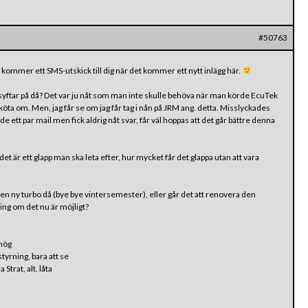
#50763
t kommer ett SMS-utskick till dig när det kommer ett nytt inlägg här.
 syftar på då? Det var ju nåt som man inte skulle behöva när man körde EcuTek
köta om. Men, jag får se om jag får tag i nån på JRM ang. detta. Misslyckades
 ett par mail men fick aldrig nåt svar, får väl hoppas att det går bättre denna
det är ett glapp man ska leta efter, hur mycket får det glappa utan att vara
a en ny turbo då (bye bye vintersemester), eller går det att renovera den
ing om det nu är möjligt?
 hög
yrning, bara att se
Strat, alt. låta