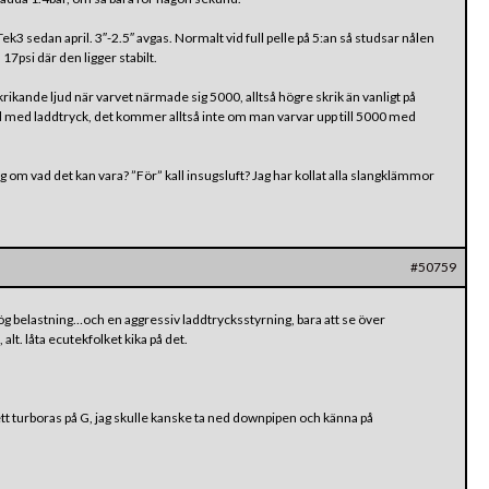
 Tek3 sedan april. 3″-2.5″ avgas. Normalt vid full pelle på 5:an så studsar nålen
 17psi där den ligger stabilt.
krikande ljud när varvet närmade sig 5000, alltså högre skrik än vanligt på
d med laddtryck, det kommer alltså inte om man varvar upp till 5000 med
 om vad det kan vara? ”För” kall insugsluft? Jag har kollat alla slangklämmor
#50759
 hög belastning…och en aggressiv laddtrycksstyrning, bara att se över
 alt. låta ecutekfolket kika på det.
tt turboras på G, jag skulle kanske ta ned downpipen och känna på