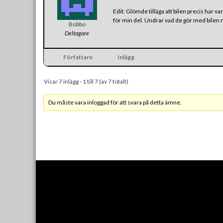
Edit: Glömde tilläga att bilen precis har va
för min del. Undrar vad de gör med bilen
Bobbo
Deltagare
Författare
Inlägg
Visar 7 inlägg - 1 till 7 (av 7 totalt)
Du måste vara inloggad för att svara på detta ämne.