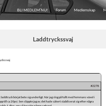
BLI MEDLEM NU!
Forum
Medlemskap
M
Laddtryckssvaj
yckssvaj
#2278
tt laddtryck börjat bete sig underligt. När jag slog på fullt med femmans växel i
upp till ca 20psi. Sen släppte jag av, det hade säkert stabiliserat sig efter några
 ladda 1.4bar, om så bara för någon sekund.