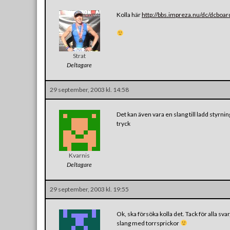
Kolla här
http://bbs.impreza.nu/dc/dcb
Strat
Deltagare
29 september, 2003 kl. 14:58
Det kan även vara en slang till ladd styr
tryck
Kvarnis
Deltagare
29 september, 2003 kl. 19:55
Ok, ska försöka kolla det. Tack för alla sv
slang med torrsprickor