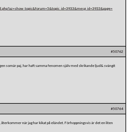
oard.php?az=show_topic&forum=5&topic_id=3933&mesg_id=3933&page=
#50762
ningen somär paj, har haft samma fenomen själv med skrikande ljud& svängit
#50764
ar, återkommer när jag har kikat på eländet. Förhoppningsvis är det en liten