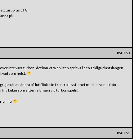
ett turboras på G,
känna på
#50760
ver inte vara turbon, det kan vara en liten spricka i den äckliga plastslangen
ett vad som helst.
rejen är att ändra på luftflödet in i kontrollsystemet med en ventil från
lilla kulan som sitter i slangen vid turbonippeln).
krivning.
#50761