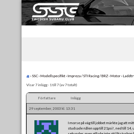
Skip
to
content
Swedish Subaru Club
För oss som älskar Subaru!
›
SSC
›
Modellspecifikt
›
Impreza / STI Racing / BRZ
›
Motor
›
Laddtr
Visar 7 inlägg - 1 till 7 (av 7 totalt)
Författare
Inlägg
29 september, 2003 kl. 13:31
I morse på väg till jobbet märkte jag att mi
studsade nålen upp till 21psi!, ned till 14, 
sekunder, men gillade inte att låta turbon