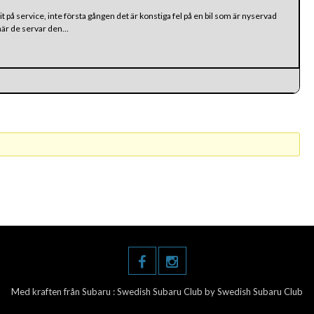
rit på service, inte första gången det är konstiga fel på en bil som är nyservad
 när de servar den…
Med kraften från Subaru :
Swedish Subaru Club
by Swedish Subaru Club