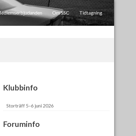
edlemserbjudanden
Om SSC
Tidtagning
Klubbinfo
Storträff 5–6 juni 2026
Foruminfo