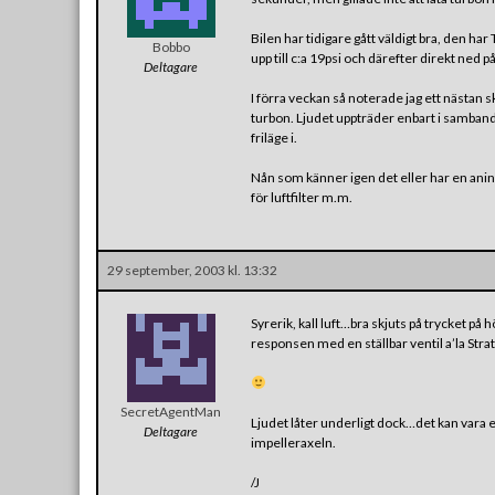
Bilen har tidigare gått väldigt bra, den har
Bobbo
upp till c:a 19psi och därefter direkt ned på
Deltagare
I förra veckan så noterade jag ett nästan s
turbon. Ljudet uppträder enbart i samban
friläge i.
Nån som känner igen det eller har en aning
för luftfilter m.m.
29 september, 2003 kl. 13:32
Syrerik, kall luft…bra skjuts på trycket på
responsen med en ställbar ventil a’la Strat,
SecretAgentMan
Ljudet låter underligt dock…det kan vara e
Deltagare
impelleraxeln.
/J