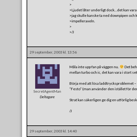
>
>Ljudet låter underligt dock…det kan vara 
>jag skulle kanske ta ned downpipen och 
>impelleraxeln.
>
>/J
29 september, 2003 kl. 13:56
Måla inte upp fan på väggen nu.
Det behö
mellan turbo och ic, det kan vara i stort s
Börja med att lösa laddtrycksproblemet – g
”Festo” (man använder den istället för den 
SecretAgentMan
Deltagare
Strat kan säkerligen ge dig en utförlig bes
/J
29 september, 2003 kl. 14:40