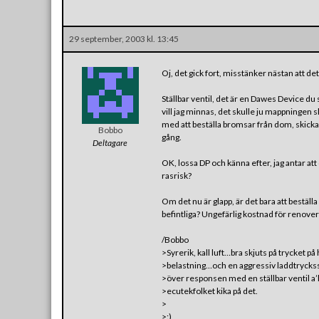
29 september, 2003 kl. 13:45
Oj, det gick fort, misstänker nästan att de
Ställbar ventil, det är en Dawes Device du
vill jag minnas, det skulle ju mappningen s
med att beställa bromsar från dom, skickade
Bobbo
gång.
Deltagare
OK, lossa DP och känna efter, jag antar att 
rasrisk?
Om det nu är glapp, är det bara att beställ
befintliga? Ungefärlig kostnad för renover
/Bobbo
>Syrerik, kall luft…bra skjuts på trycket på
>belastning…och en aggressiv laddtrycksst
>över responsen med en ställbar ventil a’la 
>ecutekfolket kika på det.
>
>:)