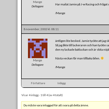
Mange
Har mailat Jamie på J-w Racing och frågat o
Deltagare
/Mange
8 november, 2002 kl. 08:11
äntligen lite besked. Jamie tyckte att jag s
Så jag åkte till lackeraren och han tyckte 
den ny lackade bakluckan och är skita nöj
Nästa veckan får man tillbaka bilen.
Mange
Deltagare
/Mange
Författare
Inlägg
Visar 4 inlägg - 1 till 4 (av 4 totalt)
Du måste vara inloggad för att svara på detta ämne.