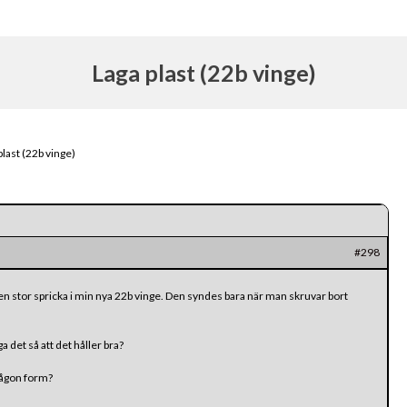
Laga plast (22b vinge)
plast (22b vinge)
#298
en stor spricka i min nya 22b vinge. Den syndes bara när man skruvar bort
 det så att det håller bra?
någon form?