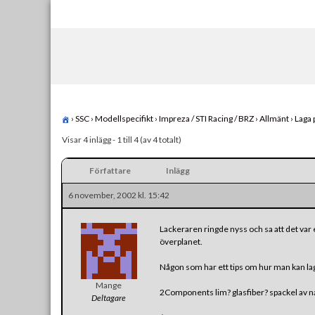
Skip
to
content
›
SSC
›
Modellspecifikt
›
Impreza / STI Racing / BRZ
›
Allmänt
›
Laga 
Visar 4 inlägg - 1 till 4 (av 4 totalt)
Författare
Inlägg
6 november, 2002 kl. 15:42
Lackeraren ringde nyss och sa att det var 
överplanet.
Någon som har ett tips om hur man kan laga
Mange
2Components lim? glasfiber? spackel av 
Deltagare