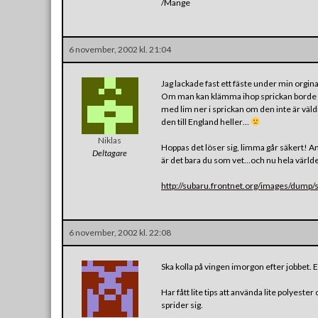
/Mange
6 november, 2002 kl. 21:04
Jag lackade fast ett fäste under min orgina
Om man kan klämma ihop sprickan borde epo
med lim ner i sprickan om den inte är väldig
den till England heller…
Niklas
Hoppas det löser sig, limma går säkert! Ant
Deltagare
är det bara du som vet…och nu hela värld
http://subaru.frontnet.org/images/dump/s
6 november, 2002 kl. 22:08
Ska kolla på vingen imorgon efter jobbet. E
Har fått lite tips att använda lite polyest
sprider sig.