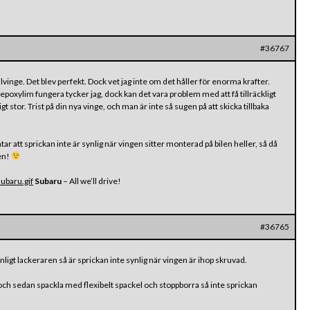
#36767
lvinge. Det blev perfekt. Dock vet jag inte om det håller för enorma krafter.
xylim fungera tycker jag, dock kan det vara problem med att få tillräckligt
t stor. Trist på din nya vinge, och man är inte så sugen på att skicka tillbaka
ar att sprickan inte är synlig när vingen sitter monterad på bilen heller, så då
en!
ubaru.gif
Subaru
– All we’ll drive!
#36765
nligt lackeraren så är sprickan inte synlig när vingen är ihop skruvad.
er och sedan spackla med flexibelt spackel och stoppborra så inte sprickan