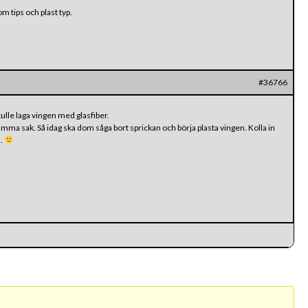
m tips och plast typ.
#36766
kulle laga vingen med glasfiber.
samma sak. Så idag ska dom såga bort sprickan och börja plasta vingen. Kolla in
d.