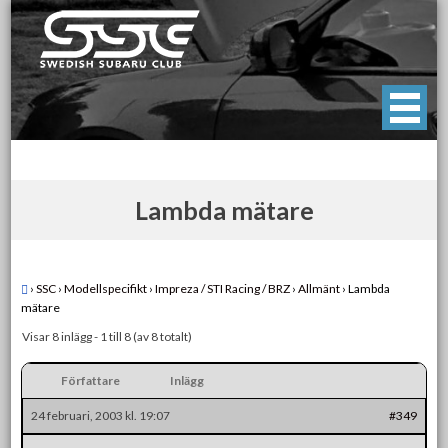
Skip
to
content
Swedish Subaru Club
För oss som älskar Subaru!
Lambda mätare
›
SSC
›
Modellspecifikt
›
Impreza / STI Racing / BRZ
›
Allmänt
›
Lambda
mätare
Visar 8 inlägg - 1 till 8 (av 8 totalt)
Författare
Inlägg
24 februari, 2003 kl. 19:07
#349