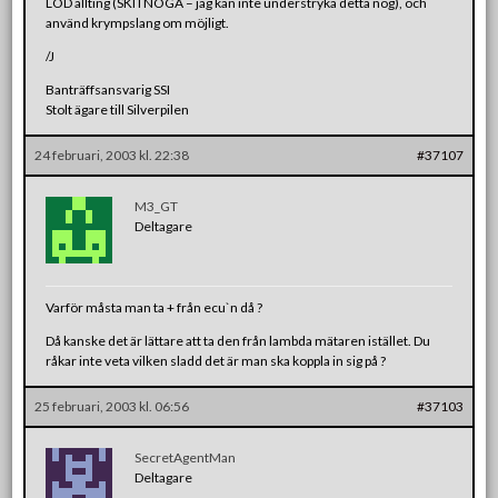
LÖD allting (SKITNOGA – jag kan inte understryka detta nog), och
använd krympslang om möjligt.
/J
Banträffsansvarig SSI
Stolt ägare till Silverpilen
24 februari, 2003 kl. 22:38
#37107
M3_GT
Deltagare
Varför måsta man ta + från ecu`n då ?
Då kanske det är lättare att ta den från lambda mätaren istället. Du
råkar inte veta vilken sladd det är man ska koppla in sig på ?
25 februari, 2003 kl. 06:56
#37103
SecretAgentMan
Deltagare