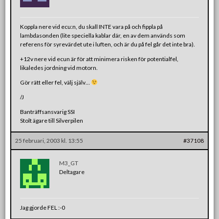
Koppla nere vid ecu:n, du skall INTE vara på och fippla på
lambdasonden (lite speciella kablar där, en av dem används som
referens för syrevärdet ute i luften, och är du på fel går det inte bra).
+12v nere vid ecun är för att minimera risken för potentialfel,
likaledes jordning vid motorn.
Gör rätt eller fel, välj själv…
/J
Banträffsansvarig SSI
Stolt ägare till Silverpilen
25 februari, 2003 kl. 13:55
#37108
M3_GT
Deltagare
Jag gjorde FEL :-0