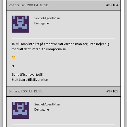
25 februari, 2003 kl. 13:58
#37104
SecretAgentMan
Deltagare
Ja, vill man inte lita på att det är rätt värden man ser, utan nöjer sig
med att det flimrar lite i lamporna så..
/J
Banträffsansvarig SSI
Stolt ägare till Silverpilen
5 mars, 2003 kl. 12:11
#37105
SecretAgentMan
Deltagare