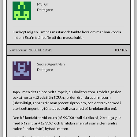
M3_GT
Deltagare
Har köpt mig en Lambda mästar och tänkte höra om man kan koppla
in den i Ecu´n istället för att dra massa kablar
24 februari, 2003 kl. 19:41
#37102
SecretAgentMan
Deltagare
Japp…men det är inte helt simpelt, du skall förutom lambdasignalen
också norpa +12 vdc från ECU:n, jorden drar du ut till motorn
(überviktigt, annars får man potentialproblem, och det räcker med i
stort sett ingenting för att det skall visa snett på lambdamätaren).
Den blå kontakten vid ecu:n (på 99/00) skall du kika på, 2 kralliga gula
med blå rand är +12 VDC, och lambdan är en vit som sitter i andra
raden ”underifrån”, hyfsat i mitten.