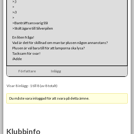
>;)
>
>/J
>
>Banträffsansvarig SSI
>Stolt ägare till Silverpilen
En liten fråga!
Vad är det för skillnad om man tar plusen någon annanstans?
Plusen är väl bara till för att lamporna ska lysa?
Tacksam för svar!
/Adde
Författare
Inlägg
Visar 8 inlägg - 1 till 8 (av 8 totalt)
Du måste vara inloggad för att svara på detta ämne.
Klubbinfo