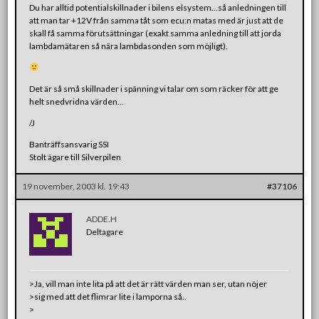
Du har alltid potentialskillnader i bilens elsystem…så anledningen till
att man tar +12V från samma tåt som ecu:n matas med är just att de
skall få samma förutsättningar (exakt samma anledning till att jorda
lambdamätaren så nära lambdasonden som möjligt).
Det är så små skillnader i spänning vi talar om som räcker för att ge
helt snedvridna värden…
/J
Banträffsansvarig SSI
Stolt ägare till Silverpilen
19 november, 2003 kl. 19:43
#37106
ADDE.H
Deltagare
>Ja, vill man inte lita på att det är rätt värden man ser, utan nöjer
>sig med att det flimrar lite i lamporna så..
>