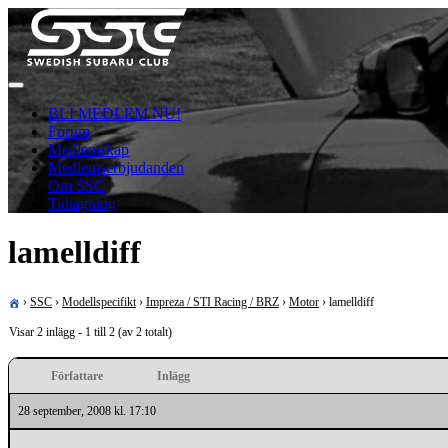
Skip
to
content
För oss som älskar Subaru!
Swedish Subaru Club
BLI MEDLEM NU!
Forum
Medlemskap
Medlemserbjudanden
Om SSC
Tidtagning
lamelldiff
›
SSC
›
Modellspecifikt
›
Impreza / STI Racing / BRZ
›
Motor
›
lamelldiff
Visar 2 inlägg - 1 till 2 (av 2 totalt)
Författare
Inlägg
28 september, 2008 kl. 17:10