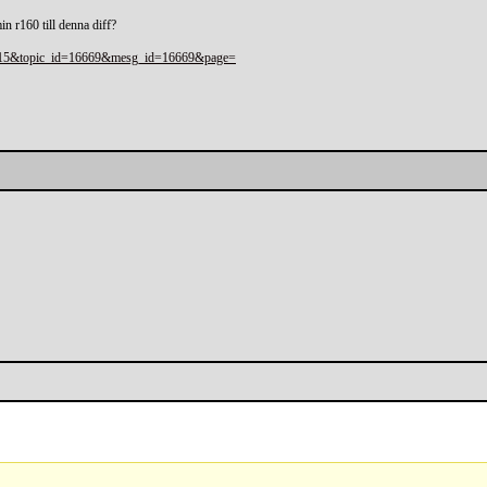
n r160 till denna diff?
um=15&topic_id=16669&mesg_id=16669&page=