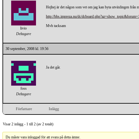
Hejhej är det någon som vet om jag kan byta utväxlingen från mi
http://bbs.impreza.nu/dc/dcboard.php?az=show_topic&for
Mvh tacksam
livio
Deltagare
30 september, 2008 kl. 19:56
Ja det går.
foss
Deltagare
Författare
Inlägg
Visar 2 inlägg - 1 till 2 (av 2 totalt)
Du måste vara inloggad för att svara på detta ämne.