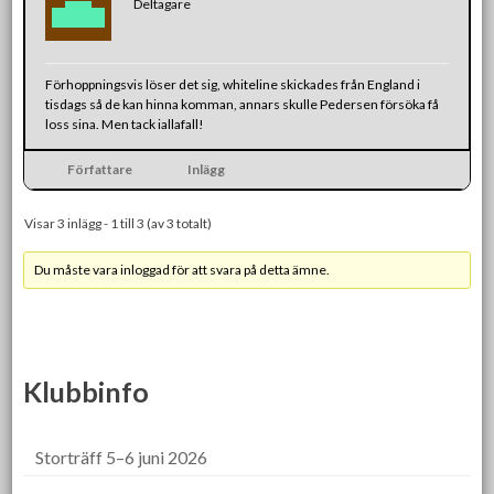
Deltagare
Förhoppningsvis löser det sig, whiteline skickades från England i
tisdags så de kan hinna komman, annars skulle Pedersen försöka få
loss sina. Men tack iallafall!
Författare
Inlägg
Visar 3 inlägg - 1 till 3 (av 3 totalt)
Du måste vara inloggad för att svara på detta ämne.
Klubbinfo
Storträff 5–6 juni 2026