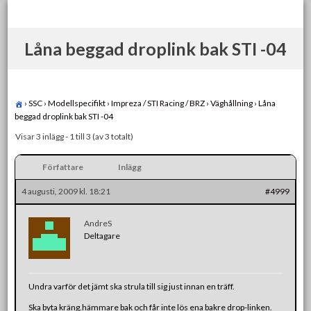
Skip
to
content
Låna beggad droplink bak STI -04
›
SSC
›
Modellspecifikt
›
Impreza / STI Racing / BRZ
›
Väghållning
›
Låna
beggad droplink bak STI -04
Visar 3 inlägg - 1 till 3 (av 3 totalt)
Författare
Inlägg
4 augusti, 2009 kl. 18:21
#4999
AndreS
Deltagare
Undra varför det jämt ska strula till sig just innan en träff.
Ska byta kräng.hämmare bak och får inte lös ena bakre drop-linken.