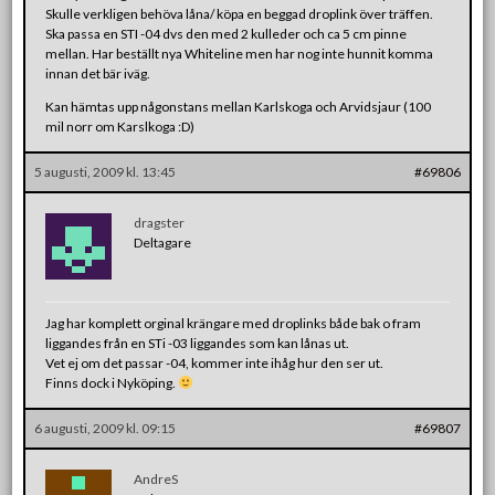
Skulle verkligen behöva låna/ köpa en beggad droplink över träffen.
Ska passa en STI -04 dvs den med 2 kulleder och ca 5 cm pinne
mellan. Har beställt nya Whiteline men har nog inte hunnit komma
innan det bär iväg.
Kan hämtas upp någonstans mellan Karlskoga och Arvidsjaur (100
mil norr om Karslkoga :D)
5 augusti, 2009 kl. 13:45
#69806
dragster
Deltagare
Jag har komplett orginal krängare med droplinks både bak o fram
liggandes från en STi -03 liggandes som kan lånas ut.
Vet ej om det passar -04, kommer inte ihåg hur den ser ut.
Finns dock i Nyköping.
6 augusti, 2009 kl. 09:15
#69807
AndreS