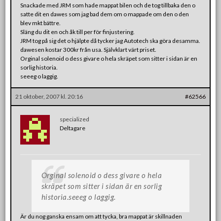
Snackade med JRM som hade mappat bilen och de tog tillbaka den o
satte dit en dawes som jag bad dem om o mappade om den o den
blev mkt bättre.
Släng du dit en och åk till per för finjustering.
JRM tog på sig det o hjälpte då tycker jag Autotech ska göra desamma.
dawesen kostar 300kr från usa. Självklart värt priset.
Orginal solenoid o dess givare o hela skräpet som sitter i sidan är en
sorlig historia.
seeeg o laggig.
21 oktober, 2007 kl. 20:16
#62566
specialized
Deltagare
Orginal solenoid o dess givare o hela
skräpet som sitter i sidan är en sorlig
historia.seeeg o laggig.
Är du nog ganska ensam om att tycka, bra mappat är skillnaden