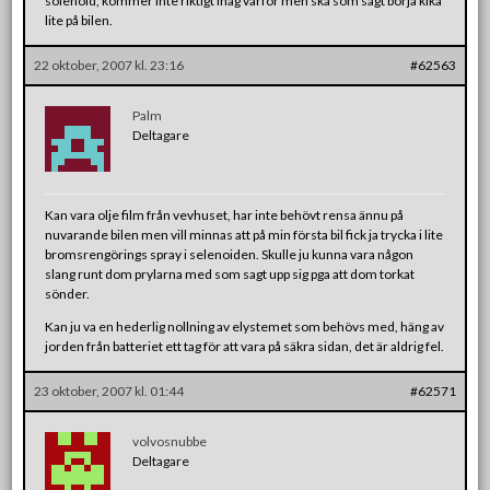
solenoid, kommer inte riktigt ihåg varför men ska som sagt börja kika
lite på bilen.
22 oktober, 2007 kl. 23:16
#62563
Palm
Deltagare
Kan vara olje film från vevhuset, har inte behövt rensa ännu på
nuvarande bilen men vill minnas att på min första bil fick ja trycka i lite
bromsrengörings spray i selenoiden. Skulle ju kunna vara någon
slang runt dom prylarna med som sagt upp sig pga att dom torkat
sönder.
Kan ju va en hederlig nollning av elystemet som behövs med, häng av
jorden från batteriet ett tag för att vara på säkra sidan, det är aldrig fel.
23 oktober, 2007 kl. 01:44
#62571
volvosnubbe
Deltagare