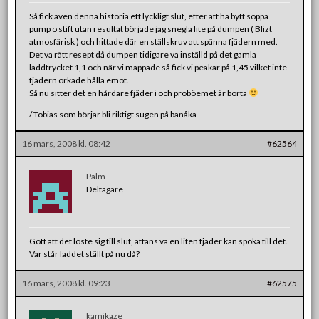
Så fick även denna historia ett lyckligt slut, efter att ha bytt soppa
pump o stift utan resultat började jag snegla lite på dumpen ( Blizt
atmosfärisk ) och hittade där en ställskruv att spänna fjädern med.
Det va rätt resept då dumpen tidigare va inställd på det gamla
laddtrycket 1,1 och när vi mappade så fick vi peakar på 1,45 vilket inte
fjädern orkade hålla emot.
Så nu sitter det en hårdare fjäder i och proböemet är borta
/ Tobias som börjar bli riktigt sugen på banåka
16 mars, 2008 kl. 08:42
#62564
Palm
Deltagare
Gött att det löste sig till slut, attans va en liten fjäder kan spöka till det.
Var står laddet ställt på nu då?
16 mars, 2008 kl. 09:23
#62575
kamikaze