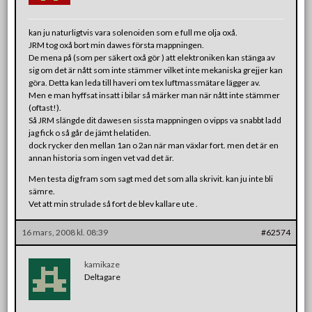
kan ju naturligtvis vara solenoiden som e full me olja oxå.
JRM tog oxå bort min dawes första mappningen.
De mena på (som per säkert oxå gör ) att elektroniken kan stänga av
sig om det är nått som inte stämmer vilket inte mekaniska grejjer kan
göra. Detta kan leda till haveri om tex luftmassmätare lägger av.
Men e man hyffsat insatt i bilar så märker man när nått inte stämmer
(oftast!).
Så JRM slängde dit dawesen sissta mappningen o vipps va snabbt ladd
jag fick o så går de jämt helatiden.
dock rycker den mellan 1an o 2an när man växlar fort. men det är en
annan historia som ingen vet vad det är.
Men testa dig fram som sagt med det som alla skrivit. kan ju inte bli
sämre.
Vet att min strulade så fort de blev kallare ute .
16 mars, 2008 kl. 08:39
#62574
kamikaze
Deltagare