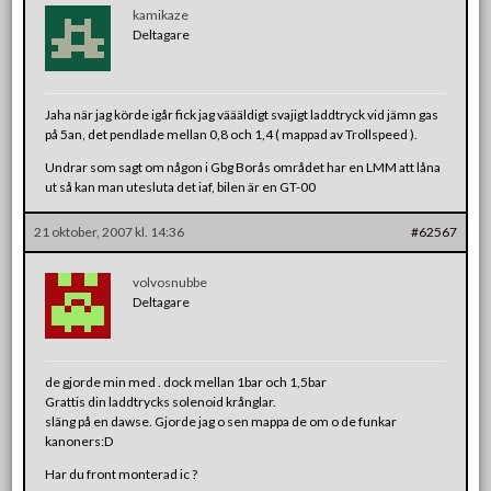
kamikaze
Deltagare
Jaha när jag körde igår fick jag väääldigt svajigt laddtryck vid jämn gas
på 5an, det pendlade mellan 0,8 och 1,4 ( mappad av Trollspeed ).
Undrar som sagt om någon i Gbg Borås området har en LMM att låna
ut så kan man utesluta det iaf, bilen är en GT-00
21 oktober, 2007 kl. 14:36
#62567
volvosnubbe
Deltagare
de gjorde min med . dock mellan 1bar och 1,5bar
Grattis din laddtrycks solenoid krånglar.
släng på en dawse. Gjorde jag o sen mappa de om o de funkar
kanoners:D
Har du front monterad ic ?