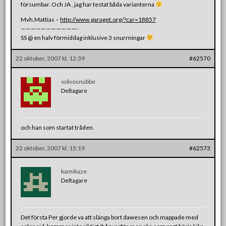
försumbar. Och JA , jag har testat båda varianterna
Mvh.Mattias –
http://www.garaget.org/?car=18857
———————————-
SS @ en halv förmiddag inklusive 3 snurrningar
22 oktober, 2007 kl. 12:39
#62570
volvosnubbe
Deltagare
och han som startat tråden.
22 oktober, 2007 kl. 15:19
#62573
kamikaze
Deltagare
Det första Per gjorde va att slänga bort dawesen och mappade med