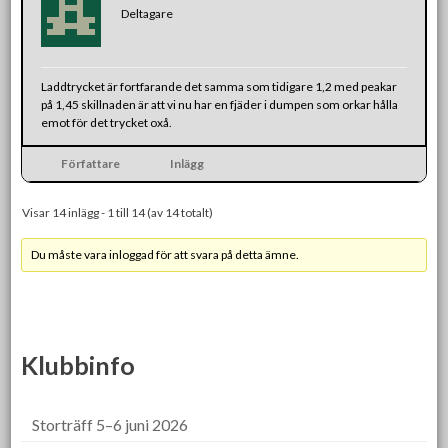
Deltagare
Laddtrycket är fortfarande det samma som tidigare 1,2 med peakar
på 1,45 skillnaden är att vi nu har en fjäder i dumpen som orkar hålla
emot för det trycket oxå.
Författare
Inlägg
Visar 14 inlägg - 1 till 14 (av 14 totalt)
Du måste vara inloggad för att svara på detta ämne.
Klubbinfo
Storträff 5–6 juni 2026