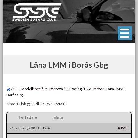
Skip
to
content
Swedish Subaru Club
För oss som älskar Subaru!
Låna LMM i Borås Gbg
›
SSC
›
Modellspecifikt
›
Impreza / STI Racing / BRZ
›
Motor
›
Låna LMM i
Borås Gbg
Visar 14 inlägg - 1 till 14 (av 14 totalt)
Författare
Inlägg
21 oktober, 2007 kl. 12:45
#3930