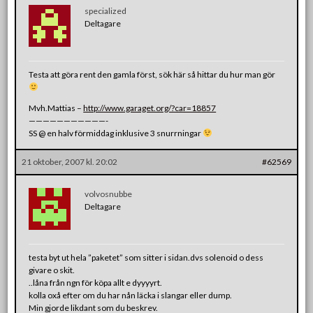
specialized
Deltagare
Testa att göra rent den gamla först, sök här så hittar du hur man gör
Mvh.Mattias –
http://www.garaget.org/?car=18857
———————————-
SS @ en halv förmiddag inklusive 3 snurrningar
21 oktober, 2007 kl. 20:02
#62569
volvosnubbe
Deltagare
testa byt ut hela ”paketet” som sitter i sidan.dvs solenoid o dess
givare o skit.
..låna från ngn för köpa allt e dyyyyrt.
kolla oxå efter om du har nån läcka i slangar eller dump.
Min gjorde likdant som du beskrev.