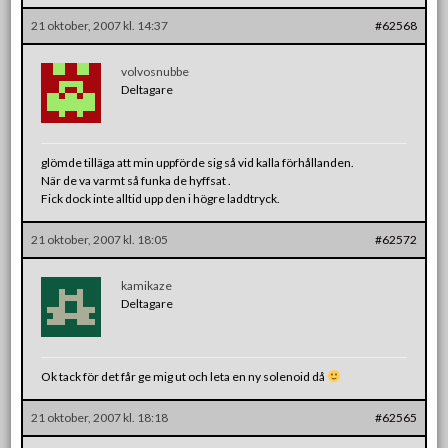
21 oktober, 2007 kl. 14:37
#62568
volvosnubbe
Deltagare
glömde tilläga att min uppförde sig så vid kalla förhållanden.
När de va varmt så funka de hyffsat .
Fick dock inte alltid upp den i högre laddtryck.
21 oktober, 2007 kl. 18:05
#62572
kamikaze
Deltagare
Ok tack för det får ge mig ut och leta en ny solenoid då
21 oktober, 2007 kl. 18:18
#62565