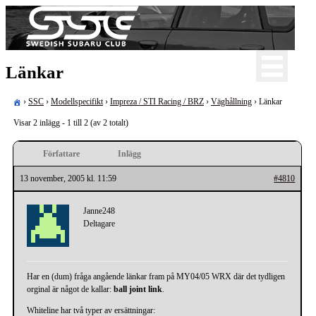
Skip
to
content
För oss som älskar Subaru!
Länkar
Swedish Subaru Club
›
SSC
›
Modellspecifikt
›
Impreza / STI Racing / BRZ
›
Väghållning
›
Länkar
Visar 2 inlägg - 1 till 2 (av 2 totalt)
Författare
Inlägg
13 november, 2005 kl. 11:59
#4810
Janne248
Deltagare
Har en (dum) fråga angående länkar fram på MY04/05 WRX där det tydligen
orginal är något de kallar:
ball joint link
.
Whiteline har två typer av ersättningar: