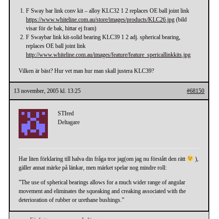
F Sway bar link conv kit – alloy KLC32 1 2 replaces OE ball joint link
https://www.whiteline.com.au/store/images/products/KLC26.jpg
(bild
visar för de bak, hittar ej fram)
F Swaybar link kit-solid bearing KLC39 1 2 adj. spherical bearing,
replaces OE ball joint link
http://www.whiteline.com.au/images/feature/feature_spericallinkkits.jpg
Vilken är bäst? Hur vet man hur man skall justera KLC39?
13 november, 2005 kl. 13:25
#68150
STIred
Deltagare
Har liten förklaring till halva din fråga tror jag(om jag nu förstått den rätt
),
gäller annat märke på länkar, men märket spelar nog mindre roll:
”The use of spherical bearings allows for a much wider range of angular
movement and eliminates the squeaking and creaking associated with the
deterioration of rubber or urethane bushings.”