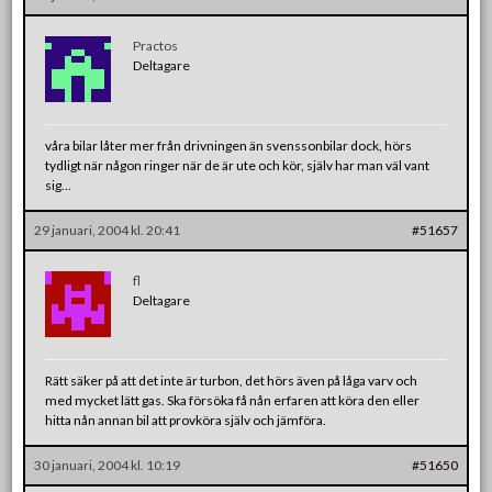
Practos
Deltagare
våra bilar låter mer från drivningen än svenssonbilar dock, hörs
tydligt när någon ringer när de är ute och kör, själv har man väl vant
sig…
29 januari, 2004 kl. 20:41
#51657
fl
Deltagare
Rätt säker på att det inte är turbon, det hörs även på låga varv och
med mycket lätt gas. Ska försöka få nån erfaren att köra den eller
hitta nån annan bil att provköra själv och jämföra.
30 januari, 2004 kl. 10:19
#51650