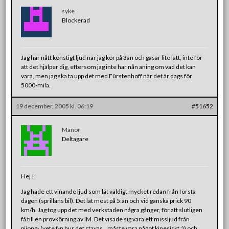
syke
Blockerad
Jag har nått konstigt ljud när jag kör på 3an och gasar lite lätt, inte för
att det hjälper dig, eftersom jag inte har nån aning om vad det kan
vara, men jag ska ta upp det med Fürstenhoff när det är dags för
5000-mila.
19 december, 2005 kl. 06:19
#51652
Manor
Deltagare
Hej !
Jag hade ett vinande ljud som lät väldigt mycket redan från första
dagen (sprillans bil). Det lät mest på 5:an och vid ganska prick 90
km/h. Jag tog upp det med verkstaden några gånger, för att slutligen
få till en provkörning av IM. Det visade sig vara ett missljud från
pijong- (vete f-n hur det stavas…måste vara något kinesiskt ;)) och