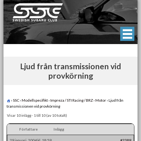
Skip
to
content
Swedish Subaru Club
För oss som älskar Subaru!
Ljud från transmissionen vid
provkörning
›
SSC
›
Modellspecifikt
›
Impreza / STI Racing / BRZ
›
Motor
›
Ljud från
transmissionen vid provkörning
Visar 10 inlägg - 1 till 10 (av 10 totalt)
Författare
Inlägg
29 januari, 2004 kl. 18:59
#2389