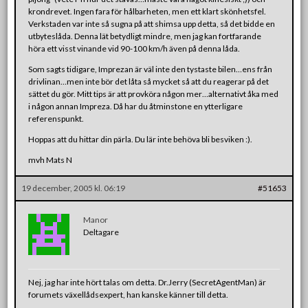
krondrevet. Ingen fara för hålbarheten, men ett klart skönhetsfel.
Verkstaden var inte så sugna på att shimsa upp detta, så det bidde en
utbyteslåda. Denna lät betydligt mindre, men jag kan fortfarande
höra ett visst vinande vid 90-100 km/h även på denna låda.
Som sagts tidigare, Imprezan är väl inte den tystaste bilen…ens från
drivlinan…men inte bör det låta så mycket så att du reagerar på det
sättet du gör. Mitt tips är att provköra någon mer…alternativt åka med
i någon annan Impreza. Då har du åtminstone en ytterligare
referenspunkt.
Hoppas att du hittar din pärla. Du lär inte behöva bli besviken :).
mvh Mats N
19 december, 2005 kl. 06:19
#51653
Manor
Deltagare
Nej, jag har inte hört talas om detta. Dr.Jerry (SecretAgentMan) är
forumets växellådsexpert, han kanske känner till detta.