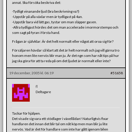
annat. Ska försöka beskriva det:
-Tydligt vinanande ljud (bra beskrivning va?)
-Uppstår på alla växlar men är tydligast på 4an.
-Uppstår bara vid lätt gas, tystar om man släpper gasen.
-Allra tydligast hördes det om man accelerade i mormorstempo och
som sagt på fyran i första hand.
Frågan är självklar: Är det helt normalt eller något att oroa sig för?
Försäljaren hävdar så klart att det är helt normalt och jag vill gärna tro
honom men lite nervös blir man ju. Är det ngn som har nåt tips på hur
jag ska göra för att ta reda på om det ljudet är normalt eller inte?
19 december, 2005 kl. 06:19
#51658
fl
Deltagare
Tackar för hjälpen.
Det visade sig vara ett stödlager i växellådan! Naturligtvis fixar
handlaren det innan det blir tal om nåt köp men man blir ju lite
nervös. Vad är det för handlare som inte har gått igenom bilen