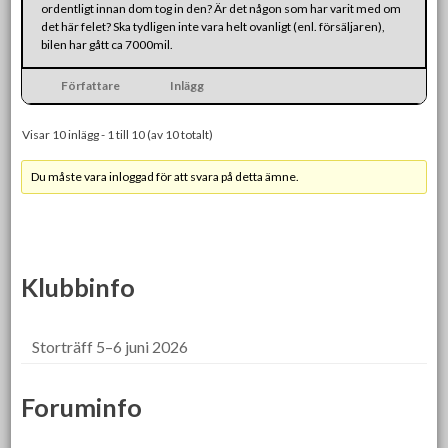
ordentligt innan dom tog in den? Är det någon som har varit med om
det här felet? Ska tydligen inte vara helt ovanligt (enl. försäljaren),
bilen har gått ca 7000mil.
Författare
Inlägg
Visar 10 inlägg - 1 till 10 (av 10 totalt)
Du måste vara inloggad för att svara på detta ämne.
Klubbinfo
Storträff 5–6 juni 2026
Foruminfo