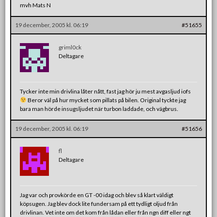
mvh Mats N
19 december, 2005 kl. 06:19
#51655
griml0ck
Deltagare
Tycker inte min drivlina låter nått, fast jag hör ju mest avgasljud iofs
Beror väl på hur mycket som pillats på bilen. Original tyckte jag
bara man hörde insugsljudet när turbon laddade, och vägbrus.
19 december, 2005 kl. 06:19
#51656
fl
Deltagare
Jag var och provkörde en GT -00 idag och blev så klart väldigt
köpsugen. Jag blev dock lite fundersam på ett tydligt oljud från
drivlinan. Vet inte om det kom från lådan eller från ngn diff eller ngt