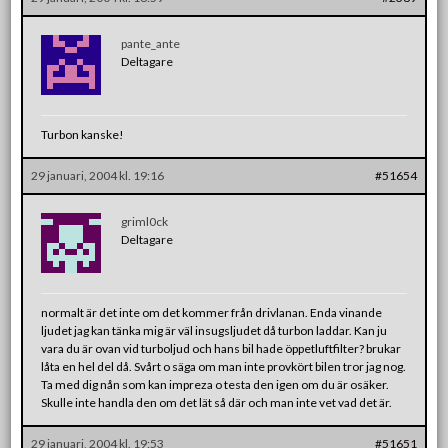
pante_ante
Deltagare
Turbon kanske!
29 januari, 2004 kl. 19:16
#51654
griml0ck
Deltagare
normalt är det inte om det kommer från drivlanan. Enda vinande
ljudet jag kan tänka mig är väl insugsljudet då turbon laddar. Kan ju
vara du är ovan vid turboljud och hans bil hade öppetluftfilter? brukar
låta en hel del då. Svårt o säga om man inte provkört bilen tror jag nog.
Ta med dig nån som kan impreza o testa den igen om du är osäker.
Skulle inte handla den om det lät så där och man inte vet vad det är.
29 januari, 2004 kl. 19:53
#51651