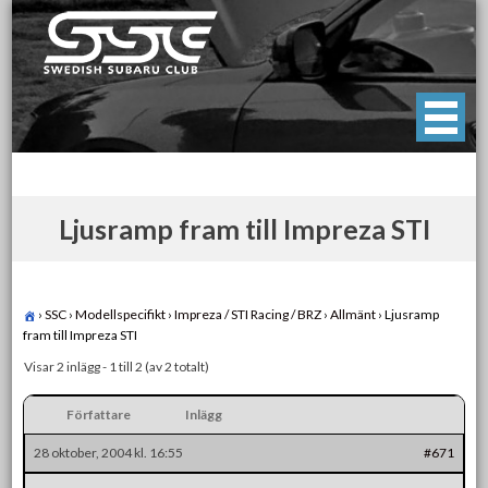
Skip
to
content
Swedish Subaru Club
För oss som älskar Subaru!
Ljusramp fram till Impreza STI
›
SSC
›
Modellspecifikt
›
Impreza / STI Racing / BRZ
›
Allmänt
›
Ljusramp
fram till Impreza STI
Visar 2 inlägg - 1 till 2 (av 2 totalt)
Författare
Inlägg
28 oktober, 2004 kl. 16:55
#671