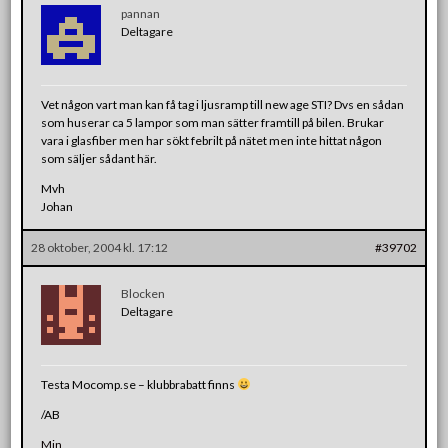
pannan
Deltagare
Vet någon vart man kan få tag i ljusramp till new age STI? Dvs en sådan
som huserar ca 5 lampor som man sätter framtill på bilen. Brukar
vara i glasfiber men har sökt febrilt på nätet men inte hittat någon
som säljer sådant här.
Mvh
Johan
28 oktober, 2004 kl. 17:12
#39702
Blocken
Deltagare
Testa Mocomp.se – klubbrabatt finns
/AB
Min