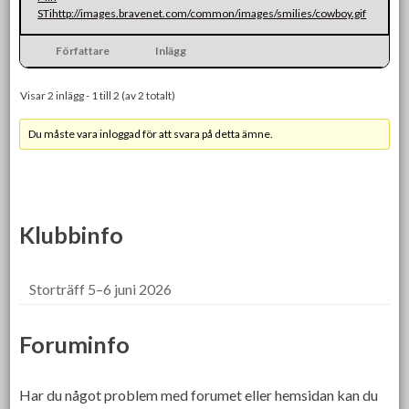
STi
http://images.bravenet.com/common/images/smilies/cowboy.gif
Författare
Inlägg
Visar 2 inlägg - 1 till 2 (av 2 totalt)
Du måste vara inloggad för att svara på detta ämne.
Klubbinfo
Storträff 5–6 juni 2026
Foruminfo
Har du något problem med forumet eller hemsidan kan du