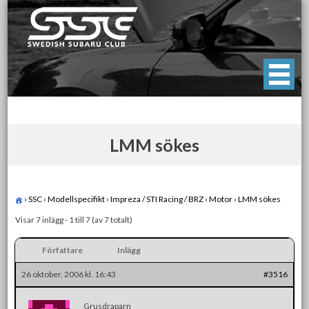
Skip
to
content
Swedish Subaru Club
För oss som älskar Subaru!
LMM sökes
›
SSC
›
Modellspecifikt
›
Impreza / STI Racing / BRZ
›
Motor
›
LMM sökes
Visar 7 inlägg - 1 till 7 (av 7 totalt)
Författare
Inlägg
26 oktober, 2006 kl. 16:43
#3516
Grusdraparn