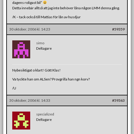
dagens roligast bil”
Detta innebär alltså att jag inte behöver låna någon LMM denna gång.
/K – tack också till Mattias för lån av husdjur
30 oktober, 2006 kl. 14:23
#59359
simo
Deltagare
Nybesiktigat o klart! Gött Klas!
Va tyckte han om ALSen? Provgrilla han ngn korv?
/U
30 oktober, 2006 kl. 14:33
#59363
specialized
Deltagare