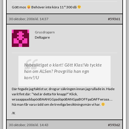
Gött mos
Behöver inte köra 11 * 300 då
30 oktober, 2006 kl. 14:37
#59361
Grusdraparn
Deltagare
Nybesiktigat o klart! Gött Klas!Va tyckte
han om ALSen? Provgrilla han ngn
korv?/U
Där fegade jag faktist ur, drog ur säkringen innan jag rullade in. Hade
varit fint där: ”Vad är detta för knapp?” Klick,
wraaappaaddapööBAANGGpadöpöBANGpaBOFFpaDAFFwraaa….
Nä man får vara rädd om de trevliga besiktningsmän vi har.
/K
30 oktober, 2006 kl. 14:43
#59362