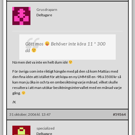
Grusdraparn
Deltagare
Gött mos
Behöver inte köra 11 * 300
då
Nä men det va inte en helt dum idé
För övriga som inte riktigt hängde med på den så kom Mattias med
den fina idén att istället för att köpa en ny LMM till en -98 á 3500 kr så
kan man ju åka in och ta en ombesiktning varje månad, vilket skulle
resultera i att man utökar besiktningsintervallet med en månad varje
gång.
/K
31 oktober, 2006 kl. 13:47
#59364
specialized
Deltagare