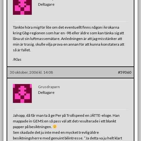
Deltagare
Tänkte höra mig för lite om det eventuellt finns någon i krokarna
kring Gbg-regionen som har en -98 eller äldre som kan tänka sig att
låna ut sin luftmassemätare. Anledningen är att jag misstänker att
min är trasig, skulle vilja prova en annan för att kunna konstatera att
så är fallet.
/Klas
30 oktober, 2006 kl. 14:08
#59360
Grusdraparn
Deltagare
Jahopp, då får man ta å ge Per på Trollspeed en JÄTTE-eloge. Han
mappade in GEMS:en så pass väl att det resulterade i ett blankt
papper på besiktningen.
Sen skadade det ju inte med en mycket trevlig äldre
besiktningsherre med genuint bilintresse. ”Ja detta va ju helt klart