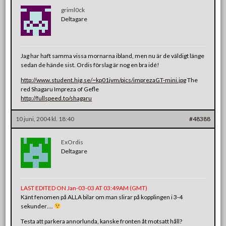
griml0ck
Deltagare
Jag har haft samma vissa mornarna ibland, men nu är de väldigt länge
sedan de hände sist. Ordis förslag är nog en bra idé!
http://www.student.hig.se/~kp01jvm/pics/imprezaGT-mini.jpg
The
red Shagaru Impreza of Gefle
http://fullspeed.to/shagaru
10 juni, 2004 kl. 18:40
#48388
ExOrdis
Deltagare
LAST EDITED ON Jan-03-03 AT 03:49AM (GMT)
Känt fenomen på ALLA bilar om man slirar på kopplingen i 3-4
sekunder….
Testa att parkera annorlunda, kanske fronten åt motsatt håll?