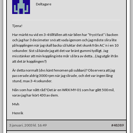
Deltagare
Tjena!
Har märkt nu vid en 3-4 tillfällen att när bilen har ”fryst fast” i backen
och jag har 3 decimeter snö att vada igenom och jag måste slira lite
på kopplingen när jag skall backa så luktar det skunk från AC´n i en 10
sekunder. Sist så kände jag att det var bränt gummi tydligt. Jag
misstänker att min koppling inte mår så bra av detta…(Jag utgår ifrån
att det är kopplingen?)
Är detta normalt (dvs känt fenomen på subban)? Observera att jag
passerade aldrig 3000 rpm när jag slirade, och det var ingen lång
stund, max 3-4 sekunder.
Nån som har nått råd? Det är en WRX MY-01 som har gått 500 mil,
varav jag har kört 430 av dem.
Mvh
Henrik
3 januari, 2003 kl. 16:49
#48389