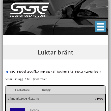
Skip
to
content
Swedish Subaru Club
För oss som älskar Subaru!
Luktar bränt
›
SSC
›
Modellspecifikt
›
Impreza / STI Racing / BRZ
›
Motor
›
Luktar bränt
Visar 3 inlägg - 1 till 3 (av 3 totalt)
Författare
Inlägg
1 januari, 2003 kl. 21:48
#1995
Henrik