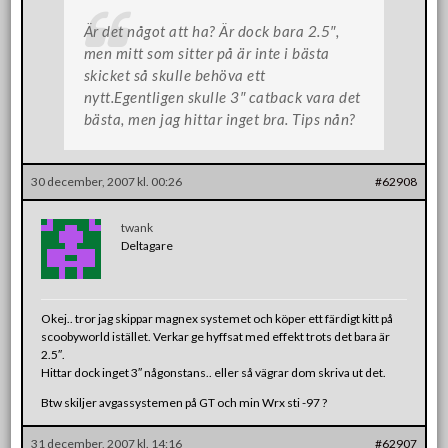
Är det något att ha? Är dock bara 2.5″,
men mitt som sitter på är inte i bästa
skicket så skulle behöva ett
nytt.Egentligen skulle 3″ catback vara det
bästa, men jag hittar inget bra. Tips nån?
30 december, 2007 kl. 00:26
#62908
twank
Deltagare
Okej.. tror jag skippar magnex systemet och köper ett färdigt kitt på
scoobyworld istället. Verkar ge hyffsat med effekt trots det bara är
2.5″.
Hittar dock inget 3″ någonstans.. eller så vägrar dom skriva ut det.
Btw skiljer avgassystemen på GT och min Wrx sti -97 ?
31 december, 2007 kl. 14:16
#62907