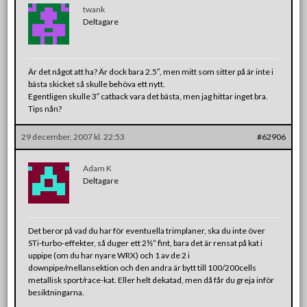
twank
Deltagare
Är det något att ha? Är dock bara 2.5″, men mitt som sitter på är inte i
bästa skicket så skulle behöva ett nytt.
Egentligen skulle 3″ catback vara det bästa, men jag hittar inget bra.
Tips nån?
29 december, 2007 kl. 22:53
#62906
Adam K
Deltagare
Det beror på vad du har för eventuella trimplaner, ska du inte över
STi-turbo-effekter, så duger ett 2½” fint, bara det är rensat på kat i
uppipe (om du har nyare WRX) och 1 av de 2 i
downpipe/mellansektion och den andra är bytt till 100/200cells
metallisk sport/race-kat. Eller helt dekatad, men då får du greja inför
besiktningarna.