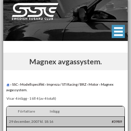
Skip
to
content
Swedish Subaru Club
För oss som älskar Subaru!
Magnex avgassystem.
›
SSC
›
Modellspecifikt
›
Impreza / STI Racing / BRZ
›
Motor
›
Magnex
avgassystem.
Visar 4 inlägg - 1 till 4 (av 4 totalt)
Författare
Inlägg
29 december, 2007 kl. 18:16
#3989