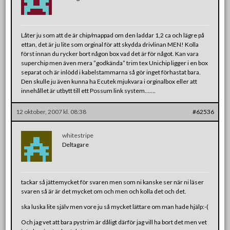
Låter ju som att de är chip/mappad om den laddar 1,2 ca och lägre på
ettan, det är ju lite som orginal för att skydda drivlinan MEN! Kolla
först innan du rycker bort någon box vad det är för något. Kan vara
superchip men även mera ”godkända” trim tex Unichip ligger i en box
separat och är inlödd i kabelstammarna så gör inget förhastat bara.
Den skulle ju även kunna ha Ecutek mjukvara i orginalbox eller att
innehållet är utbytt till ett Possum link system…….
12 oktober, 2007 kl. 08:38
#62536
whitestripe
Deltagare
tackar så jättemycket för svaren men som ni kanske ser när ni läser
svaren så är är det mycket om och men och kolla det och det.
ska luska lite själv men vore ju så mycket lättare om man hade hjälp:-(
Och jag vet att bara pystrim är dåligt därför jag vill ha bort det men vet