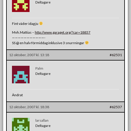
Deltagare
Fint väder idag ju
Mvh.Mattias –
http://www.garaget.org/?car=18857
———————————-
SS @ en halv förmiddag inklusive 3 snurrningar
12 oktober, 2007 kl. 13:18
#62531
Palm
Deltagare
Ändrat
12 oktober, 2007 kl. 18:38
#62537
larsallan
Deltagare