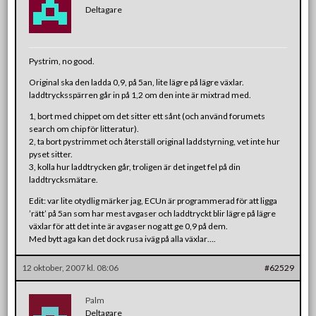
Deltagare
Pystrim, no good.
Original ska den ladda 0,9, på 5an, lite lägre på lägre växlar.
laddtrycksspärren går in på 1,2 om den inte är mixtrad med.
1, bort med chippet om det sitter ett sånt (och använd forumets
search om chip för litteratur).
2, ta bort pystrimmet och återställ original laddstyrning, vet inte hur
pyset sitter.
3, kolla hur laddtrycken går, troligen är det inget fel på din
laddtrycksmätare.
Edit: var lite otydlig märker jag, ECUn är programmerad för att ligga
’rätt’ på 5an som har mest avgaser och laddtryckt blir lägre på lägre
växlar för att det inte är avgaser nog att ge 0,9 på dem.
Med bytt aga kan det dock rusa iväg på alla växlar….
12 oktober, 2007 kl. 08:06
#62529
Palm
Deltagare