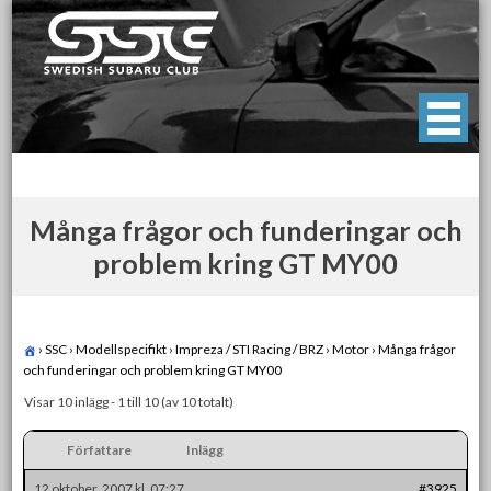
Skip
to
content
Swedish Subaru Club
För oss som älskar Subaru!
Många frågor och funderingar och
problem kring GT MY00
›
SSC
›
Modellspecifikt
›
Impreza / STI Racing / BRZ
›
Motor
›
Många frågor
och funderingar och problem kring GT MY00
Visar 10 inlägg - 1 till 10 (av 10 totalt)
Författare
Inlägg
12 oktober, 2007 kl. 07:27
#3925