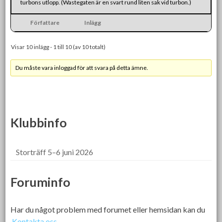
turbons utlopp. (Wastegaten är en svart rund liten sak vid turbon.)
Författare
Inlägg
Visar 10 inlägg - 1 till 10 (av 10 totalt)
Du måste vara inloggad för att svara på detta ämne.
Klubbinfo
Storträff 5–6 juni 2026
Foruminfo
Har du något problem med forumet eller hemsidan kan du
Kontakta oss.