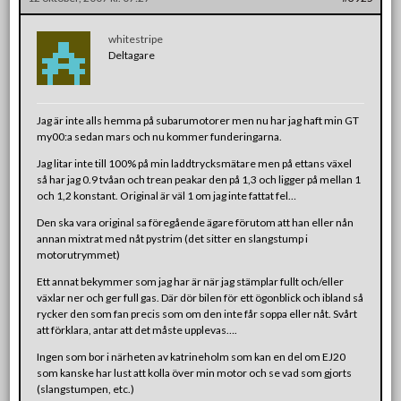
whitestripe
Deltagare
Jag är inte alls hemma på subarumotorer men nu har jag haft min GT
my00:a sedan mars och nu kommer funderingarna.
Jag litar inte till 100% på min laddtrycksmätare men på ettans växel
så har jag 0.9 tvåan och trean peakar den på 1,3 och ligger på mellan 1
och 1,2 konstant. Original är väl 1 om jag inte fattat fel…
Den ska vara original sa föregående ägare förutom att han eller nån
annan mixtrat med nåt pystrim (det sitter en slangstump i
motorutrymmet)
Ett annat bekymmer som jag har är när jag stämplar fullt och/eller
växlar ner och ger full gas. Där dör bilen för ett ögonblick och ibland så
rycker den som fan precis som om den inte får soppa eller nåt. Svårt
att förklara, antar att det måste upplevas….
Ingen som bor i närheten av katrineholm som kan en del om EJ20
som kanske har lust att kolla över min motor och se vad som gjorts
(slangstumpen, etc.)