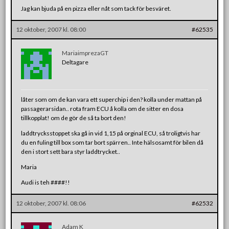
Jag kan bjuda på en pizza eller nåt som tack för besväret.
12 oktober, 2007 kl. 08:00
#62535
MariaimprezaGT
Deltagare
låter som om de kan vara ett superchip i den? kolla under mattan på
passagerarsidan.. rota fram ECU å kolla om de sitter en dosa
tillkopplat! om de gör de så ta bort den!
laddtrycksstoppet ska gå in vid 1,15 på orginal ECU, så troligtvis har
du en fuling till box som tar bort spärren.. Inte hälsosamt för bilen då
den i stort sett bara styr laddtrycket..
Maria
Audi is teh ####!!
12 oktober, 2007 kl. 08:06
#62532
Adam K