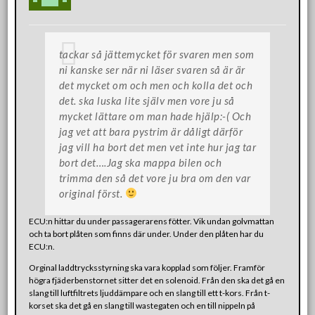
tackar så jättemycket för svaren men som
ni kanske ser när ni läser svaren så är är
det mycket om och men och kolla det och
det. ska luska lite själv men vore ju så
mycket lättare om man hade hjälp:-( Och
jag vet att bara pystrim är dåligt därför
jag vill ha bort det men vet inte hur jag tar
bort det….Jag ska mappa bilen och
trimma den så det vore ju bra om den var
original först.
ECU:n hittar du under passagerarens fötter. Vik undan golvmattan
och ta bort plåten som finns där under. Under den plåten har du
ECU:n.
Orginal laddtrycksstyrning ska vara kopplad som följer. Framför
högra fjäderbenstornet sitter det en solenoid. Från den ska det gå en
slang till luftfiltrets ljuddämpare och en slang till ett t-kors. Från t-
korset ska det gå en slang till wastegaten och en till nippeln på