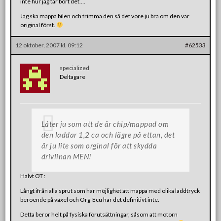
inte hur jag tar bort det….
Jag ska mappa bilen och trimma den så det vore ju bra om den var
original först.
12 oktober, 2007 kl. 09:12
#62533
specialized
Deltagare
Låter ju som att de är chip/mappad om
den laddar 1,2 ca och lägre på ettan, det
är ju lite som orginal för att skydda
drivlinan MEN!
Halvt OT :
Långt ifrån alla sprut som har möjlighet att mappa med olika laddtryck
beroende på växel och Org-Ecu har det definitivt inte.
Detta beror helt på fysiska förutsättningar, såsom att motorn