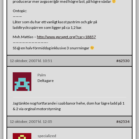
producerar mer avgaser/går med högre last, på högre växlar
Ontopic:
———
Låter som du har ett vanligt kasst pystrim och går på
laddtrycksspärren som ligger på ca 1,2 bar.
Mvh.Mattias –
http://www.garaget.org/?car=18857
———————————-
SS @ en halv förmiddag inklusive 3 snurrningar
12 oktober, 2007 kl. 10:51
#62530
Palm
Deltagare
Jag tänkte nog fortfarande i saab banor hehe, dom har lägre ladd på 1
& 2 via orginal motorstyrning
12 oktober, 2007 kl. 12:05
#62534
specialized