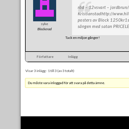
röd – 12vsvart – jordbrun/
Kristianstadhttp://www.hi
posters av Block 1250kr1st
syke
sängen med satan PRICELE
Blockerad
Tack en miljon gånger!
Författare
Inlägg
Visar 3 inlägg - 1 till 3 (av 3 totalt)
Du måste vara inloggad för att svara på detta ämne.