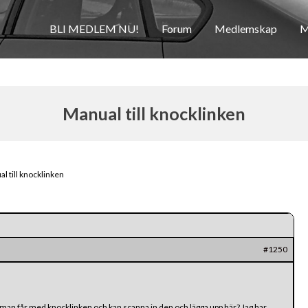
BLI MEDLEM NU!
Forum
Medlemskap
M
Manual till knocklinken
l till knocklinken
#1250
an får med knocklinken och kan scanna in den och lägga upp här? Jag har