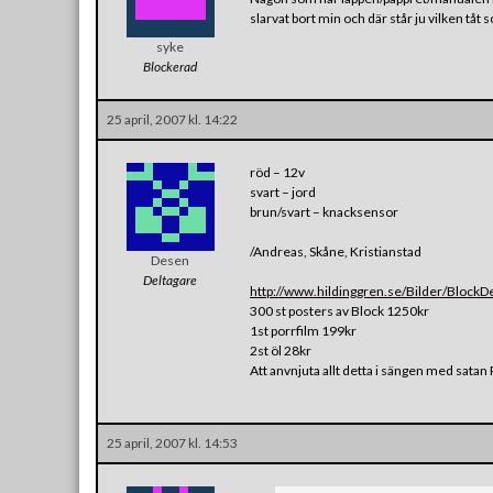
slarvat bort min och där står ju vilken tåt so
syke
Blockerad
25 april, 2007 kl. 14:22
röd – 12v
svart – jord
brun/svart – knacksensor
/Andreas, Skåne, Kristianstad
Desen
Deltagare
http://www.hildinggren.se/Bilder/BlockD
300 st posters av Block 1250kr
1st porrfilm 199kr
2st öl 28kr
Att anvnjuta allt detta i sängen med sata
25 april, 2007 kl. 14:53