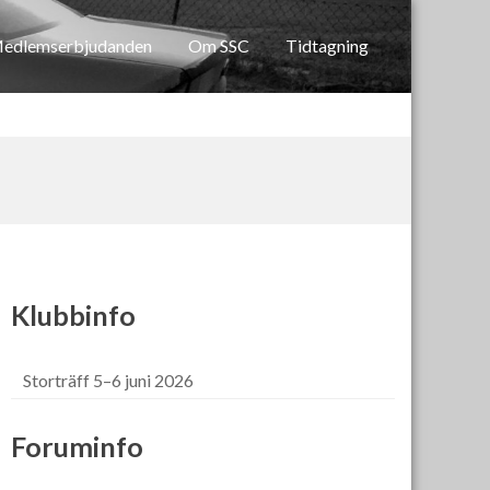
edlemserbjudanden
Om SSC
Tidtagning
Klubbinfo
Storträff 5–6 juni 2026
Foruminfo