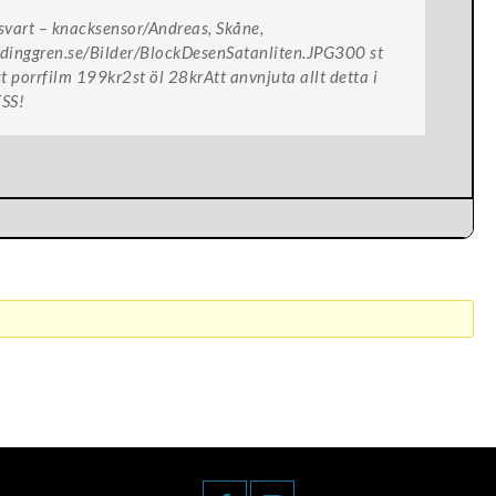
svart – knacksensor/Andreas, Skåne,
ldinggren.se/Bilder/BlockDesenSatanliten.JPG300 st
 porrfilm 199kr2st öl 28krAtt anvnjuta allt detta i
SS!