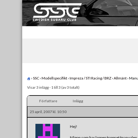
Skip
to
content
Swedish Subaru Club
För oss som älskar Subaru!
›
SSC
›
Modellspecifikt
›
Impreza / STI Racing / BRZ
›
Allmänt
›
Manua
Visar 3 inlägg - 1 till 3 (av 3 totalt)
Författare
Inlägg
25 april, 2007 kl. 10:50
Hej!
Någon som har lappen/pappret/manualen m