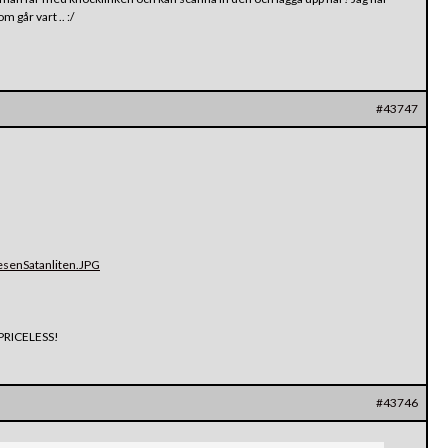
m går vart .. :/
#43747
esenSatanliten.JPG
n PRICELESS!
#43746