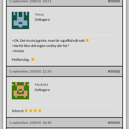
1 september, 2003 kl. 10:21
#50563
Yonaz
Deltagare
>Ok. Det visste jag inte, man lär sig alltid nåt nytt
>Varför blev det ingen smiley där för?
>/micke
Mellanslag..
1 september, 2003 kl. 12:30
#50562
Micke81
Deltagare
Schysst
1 september, 2003 kl. 18:40
#50565