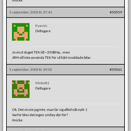
/micke
1 september, 2003 kl. 07:41
#50559
Kvarnis
Deltagare
Jo visst duget TEK till ~350BHp…men
JRM vill inte använda TEK för så hårt moddade bilar.
1 september, 2003 kl. 09:02
#50561
Micke81
Deltagare
Ok. Det visste jag inte, man lär sig alltid nåt nytt:-)
Varför blev det ingen smiley där för?
/micke