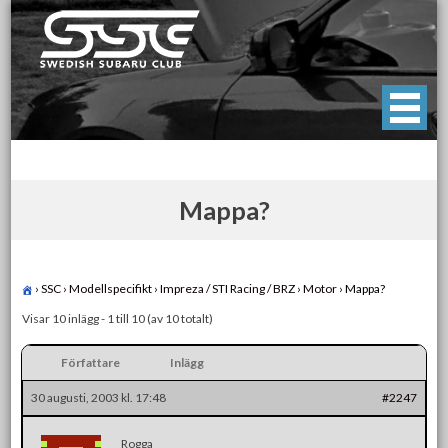
Skip
to
content
Swedish Subaru Club
För oss som älskar Subaru!
Mappa?
›
SSC
›
Modellspecifikt
›
Impreza / STI Racing / BRZ
›
Motor
›
Mappa?
Visar 10 inlägg - 1 till 10 (av 10 totalt)
Författare
Inlägg
30 augusti, 2003 kl. 17:48
#2247
Rogga