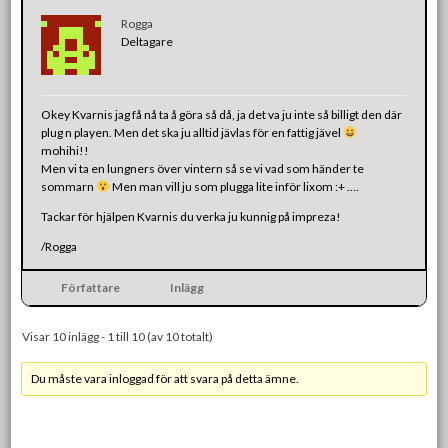
Rogga
Deltagare
Okey Kvarnis jag få nå ta å göra så då, ja det va ju inte så billigt den där
plug n playen. Men det ska ju alltid jävlas för en fattig jävel
mohihi!!
Men vi ta en lungners över vintern så se vi vad som händer te
sommarn
Men man vill ju som plugga lite inför lixom :+ ….
Tackar för hjälpen Kvarnis du verka ju kunnig på impreza!
/Rogga
Författare
Inlägg
Visar 10 inlägg - 1 till 10 (av 10 totalt)
Du måste vara inloggad för att svara på detta ämne.