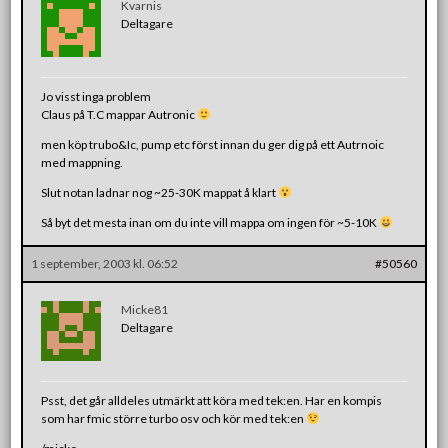
Kvarnis
Deltagare
Jo visst inga problem
Claus på T.C mappar Autronic
men köp trubo&Ic, pump etc först innan du ger dig på ett Autrnoic
med mappning.
Slut notan ladnar nog ~25-30K mappat å klart
Så byt det mesta inan om du inte vill mappa om ingen för ~5-10K
1 september, 2003 kl. 06:52
#50560
Micke81
Deltagare
Psst, det går alldeles utmärkt att köra med tek:en. Har en kompis
som har fmic större turbo osv och kör med tek:en