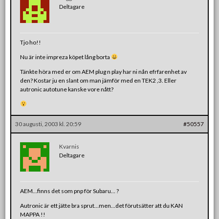
Deltagare
Tjo ho!!
Nu är inte impreza köpet lång borta
Tänkte höra med er om AEM plug n play har ni nån efrfarenhet av
den? Kostar ju en slant om man jämför med en TEK2 ,3. Eller
autronic autotune kanske vore nått?
30 augusti, 2003 kl. 20:59
#50557
Kvarnis
Deltagare
AEM…finns det som pnp för Subaru… ?
Autronic är ett jätte bra sprut…men…det förutsätter att du KAN
MAPPA !!