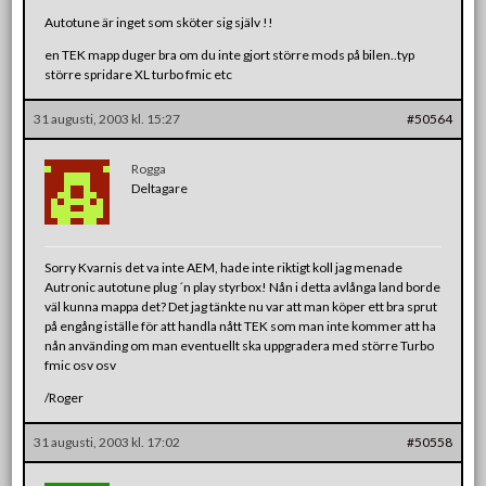
Autotune är inget som sköter sig själv !!
en TEK mapp duger bra om du inte gjort större mods på bilen..typ
större spridare XL turbo fmic etc
31 augusti, 2003 kl. 15:27
#50564
Rogga
Deltagare
Sorry Kvarnis det va inte AEM, hade inte riktigt koll jag menade
Autronic autotune plug ´n play styrbox! Nån i detta avlånga land borde
väl kunna mappa det? Det jag tänkte nu var att man köper ett bra sprut
på engång iställe för att handla nått TEK som man inte kommer att ha
nån använding om man eventuellt ska uppgradera med större Turbo
fmic osv osv
/Roger
31 augusti, 2003 kl. 17:02
#50558