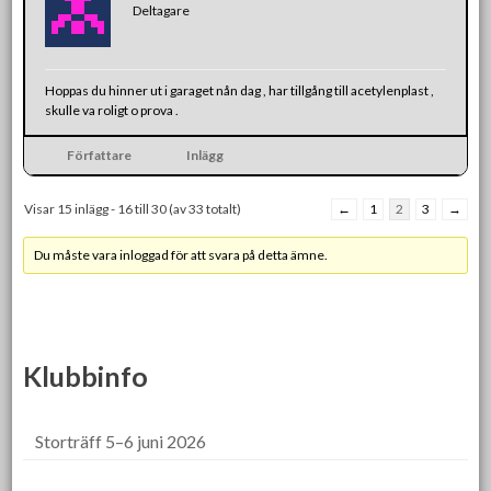
Deltagare
Hoppas du hinner ut i garaget nån dag , har tillgång till acetylenplast ,
skulle va roligt o prova .
Författare
Inlägg
Visar 15 inlägg - 16 till 30 (av 33 totalt)
←
1
2
3
→
Du måste vara inloggad för att svara på detta ämne.
Klubbinfo
Storträff 5–6 juni 2026