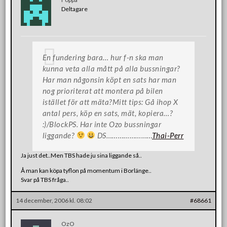
Deltagare
En fundering bara… hur f-n ska man
kunna veta alla mått på alla bussningar?
Har man någonsin köpt en sats har man
nog prioriterat att montera på bilen
istället för att mäta?Mitt tips: Gå ihop X
antal pers, köp en sats, mät, kopiera…?
:)/BlockPS. Har inte Ozo bussningar
liggande?
DS……………………
Thai-Perr
Ja just det..Men TBS hade ju sina liggande så..
Å man kan köpa tyflon på momentum i Borlänge..
Svar på TBS fråga..
14 december, 2006 kl. 08:02
#68661
OzO