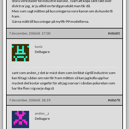
Stora verkstäder till industrin kanske , svårt att köpa sånt rakt över
disk tror jag , är ju alltid en färdig produkt man får då.
Men som sagt måtten på bussningarna vore kanon om du kunde få
fram .
Gärna mått till bussningar på my98-99 modellerna.
7 december, 2006 kl. 17:00
#68685
tuniz
Deltagare
sant som anden_z det är mäst dom som inriktat sig till industrin som
kan få tag i sådan om nän får fram måtten så kan jag kolla upp hur
mycket det kostar ungefär för att jag svarvar i såndan poluretan som
har lite flon i sig varje dag så
7 december, 2006 kl. 18:19
#68678
anden__z
Deltagare