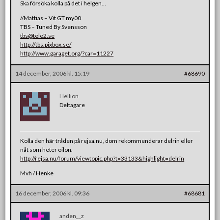
Ska försöka kolla på det i helgen…
//Mattias – Vit GT my00
TBS – Tuned By Svensson
tbs@tele2.se
http://tbs.pixbox.se/
http://www.garaget.org/?car=11227
14 december, 2006 kl. 15:19
#68690
Hellion
Deltagare
Kolla den här tråden på rejsa.nu, dom rekommenderar delrin eller
nåt som heter oilon.
http://rejsa.nu/forum/viewtopic.php?t=33133&highlight=delrin
Mvh / Henke
16 december, 2006 kl. 09:36
#68681
anden__z