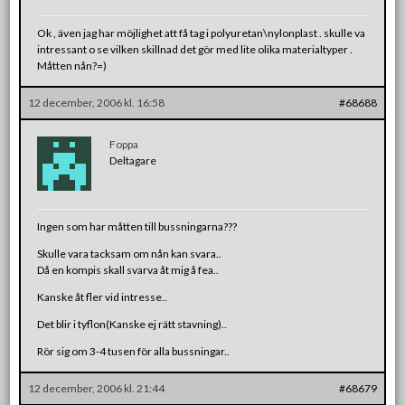
Ok , även jag har möjlighet att få tag i polyuretan\nylonplast . skulle va
intressant o se vilken skillnad det gör med lite olika materialtyper .
Måtten nån?=)
12 december, 2006 kl. 16:58
#68688
Foppa
Deltagare
Ingen som har måtten till bussningarna???
Skulle vara tacksam om nån kan svara..
Då en kompis skall svarva åt mig å fea..
Kanske åt fler vid intresse..
Det blir i tyflon(Kanske ej rätt stavning)..
Rör sig om 3-4 tusen för alla bussningar..
12 december, 2006 kl. 21:44
#68679