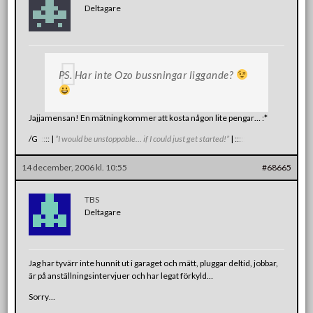
Deltagare
PS. Har inte Ozo bussningar liggande?
Jajjamensan! En mätning kommer att kosta någon lite pengar… :*
/G
:
:
:
:
:
|
”I would be unstoppable… if I could just get started!”
|
:
:
:
:
:
14 december, 2006 kl. 10:55
#68665
TBS
Deltagare
Jag har tyvärr inte hunnit ut i garaget och mätt, pluggar deltid, jobbar,
är på anställningsintervjuer och har legat förkyld…
Sorry…