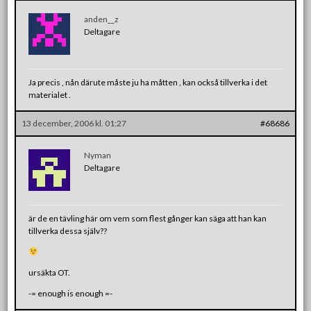
anden__z
Deltagare
Ja precis , nån därute måste ju ha måtten , kan också tillverka i det
materialet .
13 december, 2006 kl. 01:27
#68686
Nyman
Deltagare
är de en tävling här om vem som flest gånger kan säga att han kan
tillverka dessa själv??
ursäkta OT.
-= enough is enough =-