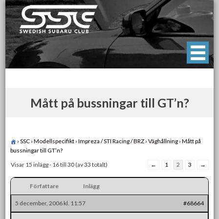
Skip
to
content
Swedish Subaru Club
För oss som älskar Subaru!
Mått på bussningar till GT’n?
›
SSC
›
Modellspecifikt
›
Impreza / STI Racing / BRZ
›
Väghållning
›
Mått på
bussningar till GT’n?
Visar 15 inlägg - 16 till 30 (av 33 totalt)
←
1
2
3
→
Författare
Inlägg
5 december, 2006 kl. 11:57
#68664