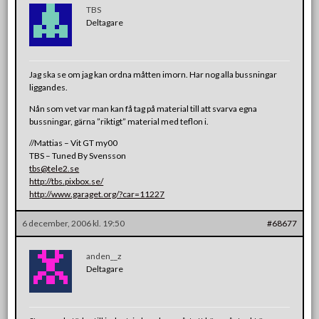
TBS
Deltagare
Jag ska se om jag kan ordna måtten imorn. Har nog alla bussningar
liggandes.
Nån som vet var man kan få tag på material till att svarva egna
bussningar, gärna ”riktigt” material med teflon i.
//Mattias – Vit GT my00
TBS – Tuned By Svensson
tbs@tele2.se
http://tbs.pixbox.se/
http://www.garaget.org/?car=11227
6 december, 2006 kl. 19:50
#68677
anden__z
Deltagare