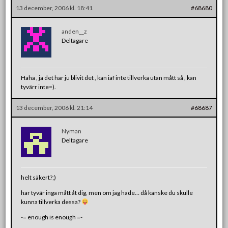
13 december, 2006 kl. 18:41
#68680
anden__z
Deltagare
Haha , ja det har ju blivit det , kan iaf inte tillverka utan mått så , kan
tyvärr inte=).
13 december, 2006 kl. 21:14
#68687
Nyman
Deltagare
helt säkert?;)
har tyvär inga mått åt dig, men om jag hade… då kanske du skulle
kunna tillverka dessa?
-= enough is enough =-