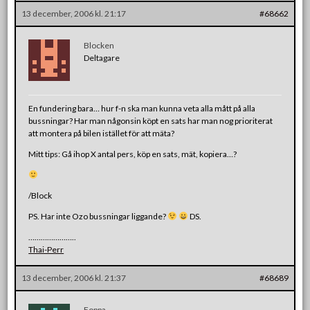
13 december, 2006 kl. 21:17
#68662
Blocken
Deltagare
En fundering bara… hur f-n ska man kunna veta alla mått på alla
bussningar? Har man någonsin köpt en sats har man nog prioriterat
att montera på bilen istället för att mäta?
Mitt tips: Gå ihop X antal pers, köp en sats, mät, kopiera…?
/Block
PS. Har inte Ozo bussningar liggande?
DS.
…………………..
Thai-Perr
13 december, 2006 kl. 21:37
#68689
Foppa