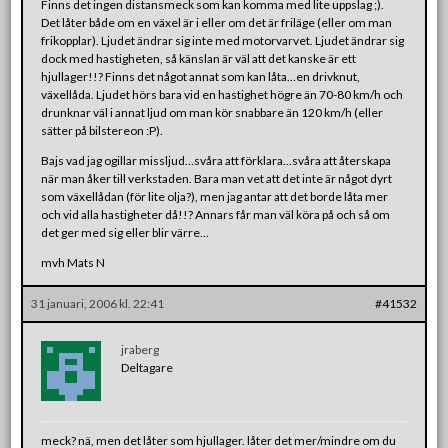
Finns det ingen distansmeck som kan komma med lite uppslag ;).
Det låter både om en växel är i eller om det är friläge (eller om man
frikopplar). Ljudet ändrar sig inte med motorvarvet. Ljudet ändrar sig
dock med hastigheten, så känslan är väl att det kanske är ett
hjullager!!? Finns det något annat som kan låta…en drivknut,
växellåda. Ljudet hörs bara vid en hastighet högre än 70-80 km/h och
drunknar väl i annat ljud om man kör snabbare än 120 km/h (eller
sätter på bilstereon :P).
Bajs vad jag ogillar missljud…svåra att förklara…svåra att återskapa
när man åker till verkstaden. Bara man vet att det inte är något dyrt
som växellådan (för lite olja?), men jag antar att det borde låta mer
och vid alla hastigheter då!!? Annars får man väl köra på och så om
det ger med sig eller blir värre…
mvh Mats N
31 januari, 2006 kl. 22:41
#41532
jraberg
Deltagare
meck? nä, men det låter som hjullager. låter det mer/mindre om du