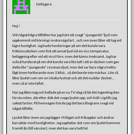
Deltagare
Hej !
Vid något/några tillfällen har jag hört ett svagt ”sjungande” ljud som
uppkommit vid körning i motorvägsfart…och sen även låter ett tag vid
lägre hastighet. Jag hade funderingar på om det kunde vara
friktionsdäcken som fick ett annat ljud vid en viss temperatur,
beläggning eller vid ett visst före, men det känns tveksamt. Jag har
också funderat på om det kunde vara lite luft i ett av däcken som gav
detta lite ”sjungande” resonansljud, men det var bara några hekto
lågt (men fortfarande över 2 kilo)…så det borde inte märkas. Lite så
låter ljudet som om en iskoka fastnat och att det nuddar däcket…
men så är inte fallet.
När jag åkte iväg och kollade på en ny TV idag så lät det ingenting den
första milen, därefter dök det svaga ljudet upp, och höll i sig tills jag
saktat farten. På hemvägen hörde jag det bara litegrann svagt vid
något tillfälle.
Ljudet låter även om jag lägger i friläget och frikopplar och ändrar
karraktär med hastigheten. Jag uppfattar det som om ljudet kommer
framifrån (till vänster), men det kan vara helt fel.