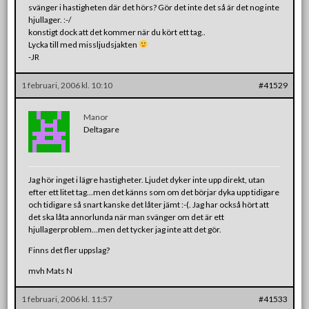
svänger i hastigheten där det hörs? Gör det inte det så är det nog inte
hjullager. :-/
konstigt dock att det kommer när du kört ett tag..
Lycka till med missljudsjakten
-JR
1 februari, 2006 kl. 10:10
#41529
Manor
Deltagare
Jag hör inget i lägre hastigheter. Ljudet dyker inte upp direkt, utan
efter ett litet tag…men det känns som om det börjar dyka upp tidigare
och tidigare så snart kanske det låter jämt :-(. Jag har också hört att
det ska låta annorlunda när man svänger om det är ett
hjullagerproblem…men det tycker jag inte att det gör.
Finns det fler uppslag?
mvh Mats N
1 februari, 2006 kl. 11:57
#41533