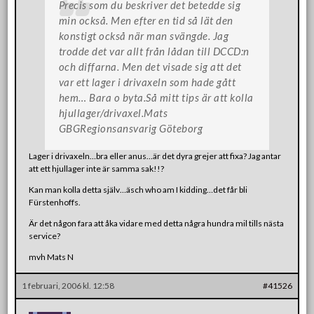
Precis som du beskriver det betedde sig
min också. Men efter en tid så lät den
konstigt också när man svängde. Jag
trodde det var allt från lådan till DCCD:n
och diffarna. Men det visade sig att det
var ett lager i drivaxeln som hade gått
hem… Bara o byta.Så mitt tips är att kolla
hjullager/drivaxel.Mats
GBGRegionsansvarig Göteborg
Lager i drivaxeln…bra eller anus…är det dyra grejer att fixa? Jag antar
att ett hjullager inte är samma sak!!?
Kan man kolla detta själv…äsch who am I kidding…det får bli
Fürstenhoffs.
Är det någon fara att åka vidare med detta några hundra mil tills nästa
service?
mvh Mats N
1 februari, 2006 kl. 12:58
#41526