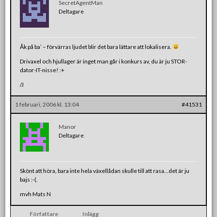
SecretAgentMan
Deltagare
Åk på ba’ – förvärras ljudet blir det bara lättare att lokalisera.
Drivaxel och hjullager är inget man går i konkurs av, du är ju STOR-
dator-IT-nisse! :+
/J
1 februari, 2006 kl. 13:04
#41531
Manor
Deltagare
Skönt att höra, bara inte hela växellådan skulle till att rasa…det är ju
bajs :-(.
mvh Mats N
Författare
Inlägg