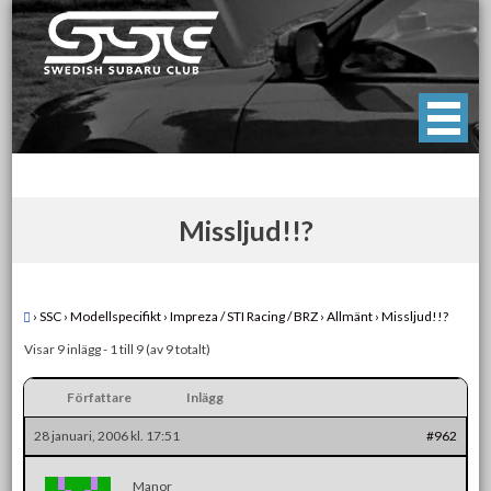
Skip
to
content
Swedish Subaru Club
För oss som älskar Subaru!
Missljud!!?
›
SSC
›
Modellspecifikt
›
Impreza / STI Racing / BRZ
›
Allmänt
›
Missljud!!?
Visar 9 inlägg - 1 till 9 (av 9 totalt)
Författare
Inlägg
28 januari, 2006 kl. 17:51
#962
Manor