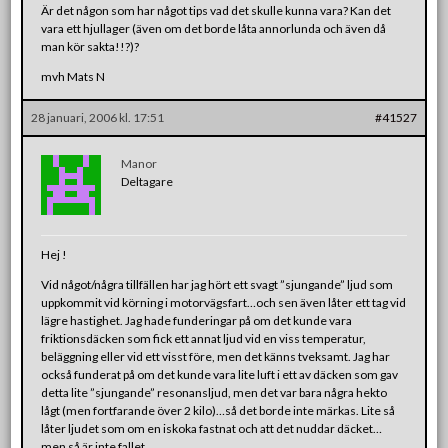
Är det någon som har något tips vad det skulle kunna vara? Kan det
vara ett hjullager (även om det borde låta annorlunda och även då
man kör sakta!!?)?
mvh Mats N
28 januari, 2006 kl. 17:51
#41527
Manor
Deltagare
Hej !
Vid något/några tillfällen har jag hört ett svagt ”sjungande” ljud som
uppkommit vid körning i motorvägsfart…och sen även låter ett tag vid
lägre hastighet. Jag hade funderingar på om det kunde vara
friktionsdäcken som fick ett annat ljud vid en viss temperatur,
beläggning eller vid ett visst före, men det känns tveksamt. Jag har
också funderat på om det kunde vara lite luft i ett av däcken som gav
detta lite ”sjungande” resonansljud, men det var bara några hekto
lågt (men fortfarande över 2 kilo)…så det borde inte märkas. Lite så
låter ljudet som om en iskoka fastnat och att det nuddar däcket…
men så är inte fallet.