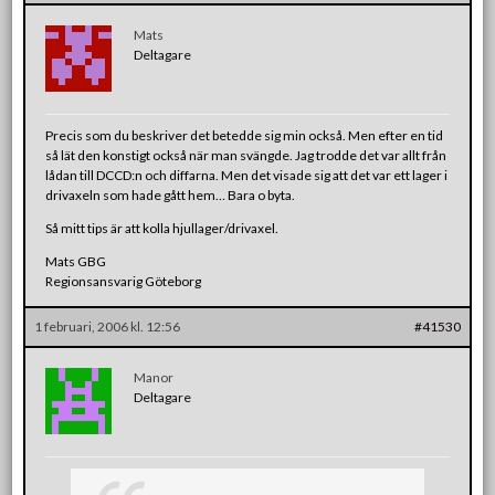
Mats
Deltagare
Precis som du beskriver det betedde sig min också. Men efter en tid
så lät den konstigt också när man svängde. Jag trodde det var allt från
lådan till DCCD:n och diffarna. Men det visade sig att det var ett lager i
drivaxeln som hade gått hem… Bara o byta.
Så mitt tips är att kolla hjullager/drivaxel.
Mats GBG
Regionsansvarig Göteborg
1 februari, 2006 kl. 12:56
#41530
Manor
Deltagare