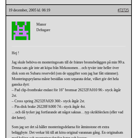
19 december, 2005 kl. 06:19
#72725
Manor
Deltagare
Hej !
Jag skule behöva en monteringssats till de främre bromsbeläggen på min 99:a.
Denna sats går inte att köpa från Mekonomen…och tyvärr inte heller över
disk som en Subaru reservdel (om de uppgifter som jag har fått stämmer).
Monteringsprylarna måste beställas som separata delar, vilket gör det hela
ganska dyrt:
– Pad clip-frontbrake endast för 16″ bromsar 26232FA010 96:- styck åtgår
2st.
– Cross spring 26232FA020 360:- styck åtgår 2st.
– Pin-disk brake 26228FA000 74:- styck åtgår 4st.
…och då tycker jag fortfarande att något saknas…typ skrikblecken (eller vad
det heter).
Som jag ser det så håller monteringsdelarna för åtminstone ett extra
beläggbyte. Det verkar bli till att köra original varannan gång. En originalsats
med belägg och monteringsdetaljer heter och kostar: