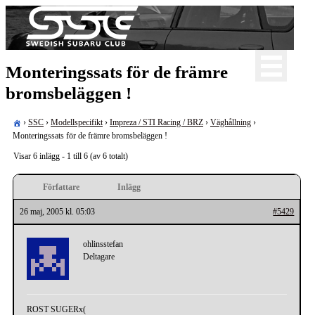
Skip
to
content
För oss som älskar Subaru!
Monteringssats för de främre
Swedish Subaru Club
bromsbeläggen !
›
SSC
›
Modellspecifikt
›
Impreza / STI Racing / BRZ
›
Väghållning
›
Monteringssats för de främre bromsbeläggen !
Visar 6 inlägg - 1 till 6 (av 6 totalt)
Författare
Inlägg
26 maj, 2005 kl. 05:03
#5429
ohlinsstefan
Deltagare
ROST SUGERx(