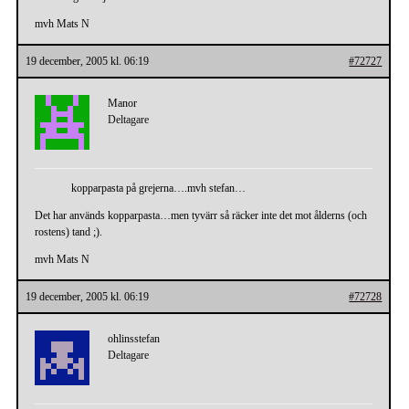
mvh Mats N
19 december, 2005 kl. 06:19
#72727
Manor
Deltagare
kopparpasta på grejerna….mvh stefan…
Det har används kopparpasta…men tyvärr så räcker inte det mot ålderns (och
rostens) tand ;).
mvh Mats N
19 december, 2005 kl. 06:19
#72728
ohlinsstefan
Deltagare