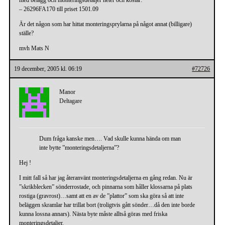
– 26296FA170 till priset 1501.09
Är det någon som har hittat monteringsprylarna på något annat (billigare)
ställe?
mvh Mats N
19 december, 2005 kl. 06:19
#72726
Manor
Deltagare
Dum fråga kanske men…. Vad skulle kunna hända om man
inte bytte ”monteringsdetaljerna”?
Hej !
I mitt fall så har jag återanvänt monteringsdetaljerna en gång redan. Nu är
”skrikblecken” sönderrostade, och pinnarna som håller klossarna på plats
rostiga (gravrost)…samt att en av de ”plattor” som ska göra så att inte
beläggen skramlar har trillat bort (troligtvis gått sönder…då den inte borde
kunna lossna annars). Nästa byte måste alltså göras med friska
monteringsdetaljer.