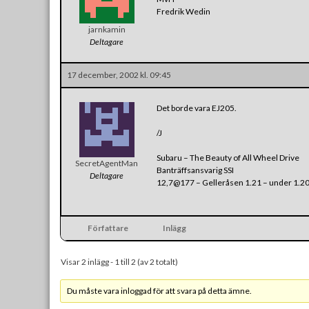
Fredrik Wedin
jarnkamin
Deltagare
17 december, 2002 kl. 09:45
Det borde vara EJ205.
/J
Subaru – The Beauty of All Wheel Drive
SecretAgentMan
Banträffsansvarig SSI
Deltagare
12,7@177 – Gelleråsen 1.21 – under 1.2
Författare
Inlägg
Visar 2 inlägg - 1 till 2 (av 2 totalt)
Du måste vara inloggad för att svara på detta ämne.