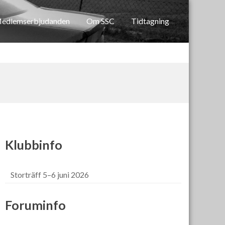
edlemserbjudanden
Om SSC
Tidtagning
Klubbinfo
Storträff 5–6 juni 2026
Foruminfo