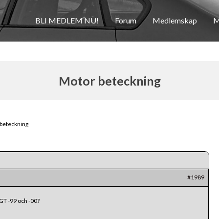
BLI MEDLEM NU!
Forum
Medlemskap
M
Motor beteckning
beteckning
#1989
 GT -99 och -00?