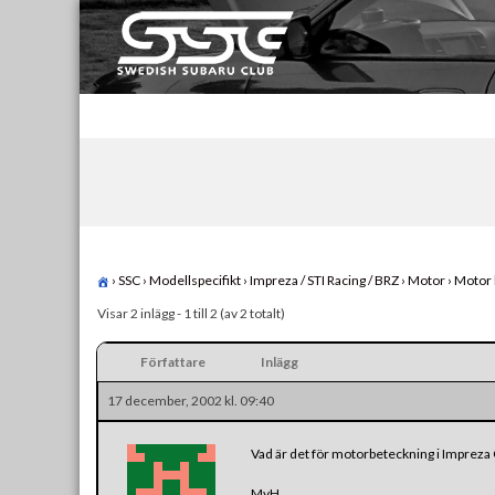
Skip
to
content
Swedish Subaru Club
För oss som älskar Subaru!
›
SSC
›
Modellspecifikt
›
Impreza / STI Racing / BRZ
›
Motor
›
Motor 
Visar 2 inlägg - 1 till 2 (av 2 totalt)
Författare
Inlägg
17 december, 2002 kl. 09:40
Vad är det för motorbeteckning i Impreza
MvH