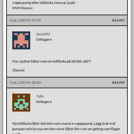
soppa pump eller luftläcka chansar ja på!
MVH Dennis
7 juli, 2007 kl. 07:59
#61491
daniel83
Deltagare
Hur sjutton hittar man en luftläcka på ett lätt sätt??
//Daniel
7 juli, 2007 kl. 08:30
#61495
Tolle
Deltagare
Nja luftläcka låter det ínte som snarare soppapump. Lägg örat mot
pumpen och lyssna om den viner (låter lite som en geting som flyger