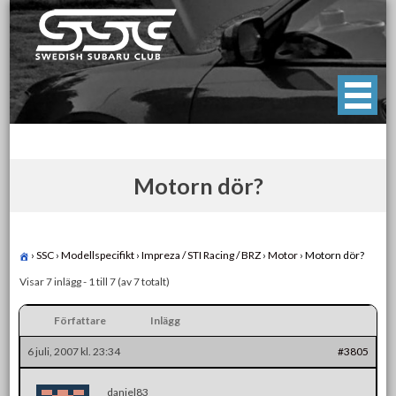
Skip
to
content
Swedish Subaru Club
För oss som älskar Subaru!
Motorn dör?
›
SSC
›
Modellspecifikt
›
Impreza / STI Racing / BRZ
›
Motor
›
Motorn dör?
Visar 7 inlägg - 1 till 7 (av 7 totalt)
Författare
Inlägg
6 juli, 2007 kl. 23:34
#3805
daniel83