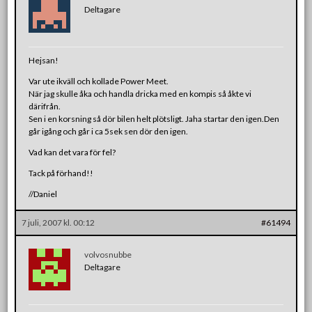
Deltagare
Hejsan!
Var ute ikväll och kollade Power Meet.
När jag skulle åka och handla dricka med en kompis så åkte vi
därifrån.
Sen i en korsning så dör bilen helt plötsligt. Jaha startar den igen.Den
går igång och går i ca 5sek sen dör den igen.
Vad kan det vara för fel?
Tack på förhand!!
//Daniel
7 juli, 2007 kl. 00:12
#61494
volvosnubbe
Deltagare