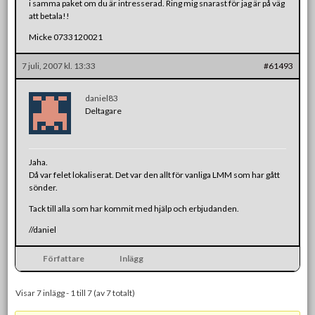
i samma paket om du är intresserad. Ring mig snarast för jag är på väg
att betala!!
Micke 0733120021
7 juli, 2007 kl. 13:33
#61493
daniel83
Deltagare
Jaha.
Då var felet lokaliserat. Det var den allt för vanliga LMM som har gått
sönder.
Tack till alla som har kommit med hjälp och erbjudanden.
//daniel
Författare
Inlägg
Visar 7 inlägg - 1 till 7 (av 7 totalt)