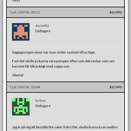
runt)
7 juli, 2007 kl. 08:31
#61492
daniel83
Deltagare
Soppapumpen viner när man vrider nyckeln till ac läge.
Fast det skulle ju kunna vara pumpen eftersom det verkar som om
han inte får tillräckligt med soppa sen.
//daniel
7 juli, 2007 kl. 10:44
#61490
lunkan
Deltagare
Jag är på väg att beställa lite saker från USA, skulle kunna ta en walbro