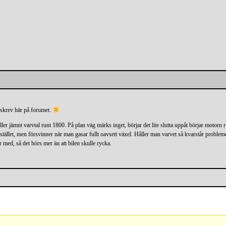
g skrev här på forumet.
r jämnt varvtal runt 1800. På plan väg märks inget, börjar det lite slutta uppåt börjar motorn ry
istället, men försvinner när man gasar fullt oavsett växel. Håller man varvet så kvarstår probleme
 med, så det hörs mer än att bilen skulle rycka.