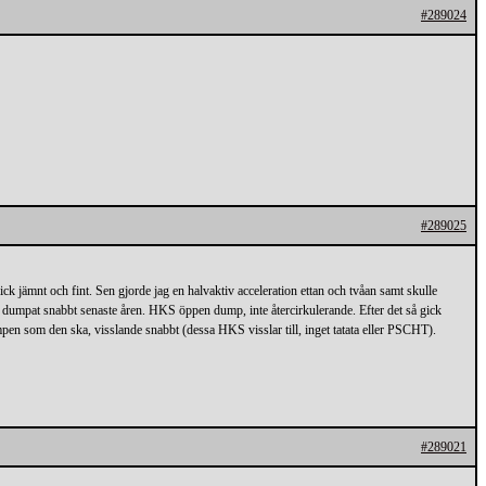
#289024
#289025
 jämnt och fint. Sen gjorde jag en halvaktiv acceleration ettan och tvåan samt skulle
n dumpat snabbt senaste åren. HKS öppen dump, inte återcirkulerande. Efter det så gick
pen som den ska, visslande snabbt (dessa HKS visslar till, inget tatata eller PSCHT).
#289021