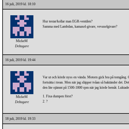
16 juli, 2019 kl. 18:10
Hur testar/kollar man EGR-ventilen?
Samma med Lambdan, kamaxel-givare, vevaxelgivare?
MickeM
Deltagare
16 juli, 2019 kl. 19:44
Var ut och körde nyss en vända. Motorn gick bra på tomgång. Gi
fortsätta i trean. Men när jag släpper tvåan så baktänder det. 
den lite ojämnt på 1500-1800 rpm när jag körde hemåt. Luktade i
1. Fixa dumpen först?
MickeM
2. ?
Deltagare
18 juli, 2019 kl. 19:33