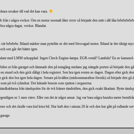
nbara orsaker till vad det kan vara.
 från i några veckor. Om en motor normalt låter rrrrrr så började den mitt i allt låta brbrbrbr
n bra några dagar, veckor. Blandat.
itt brbrbrbr. Ibland märker man pyttelite av det med försvagad motor. Ibland är det riktigt my
och sen går det bättre igen.
likadant med LMM urkopplad. Ingen Check Engine-lampa. EGR-ventil? Lambda? En av kamaxel-s
ilen ut från garaget och lämnade den på tomgång medans jag stängde porten så började den gå 
n stund och den gick dåligt i hela registret. Sen bra igen resten av dagen. Dagen efter gick den 
. Sen gick den bra igen hela dagen. Senare på kvällen (midsommarafton förstås) så började den gå
, som på två cylindrar. Det luktade bensin som sjutton i avgaserna.
tändkablarna från tändspolen för de två främre tändstiften, den gick exakt likadant. Bytte tänd
 egentligen nr 1 men värre. Eller om det är något annat. Jag var bara några hundra meter hemifrån 
ter och det skulle vara kul köra bil. Har haft den i nästan 20 år och den har gått på rullande se
 garage.