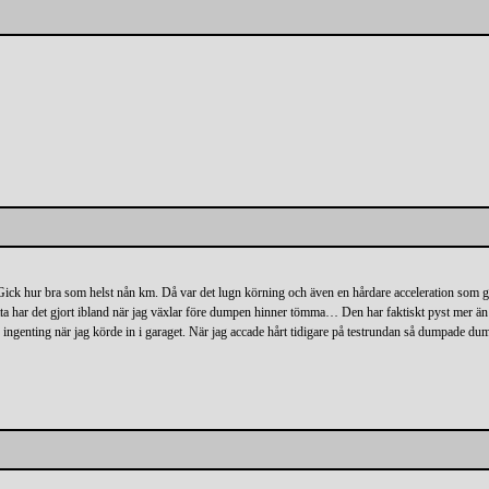
ck hur bra som helst nån km. Då var det lugn körning och även en hårdare acceleration som gick
Detta har det gjort ibland när jag växlar före dumpen hinner tömma… Den har faktiskt pyst mer ä
ngenting när jag körde in i garaget. När jag accade hårt tidigare på testrundan så dumpade dum