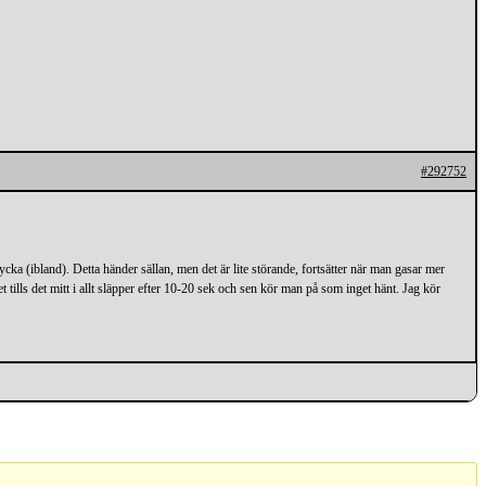
#292752
cka (ibland). Detta händer sällan, men det är lite störande, fortsätter när man gasar mer
t tills det mitt i allt släpper efter 10-20 sek och sen kör man på som inget hänt. Jag kör