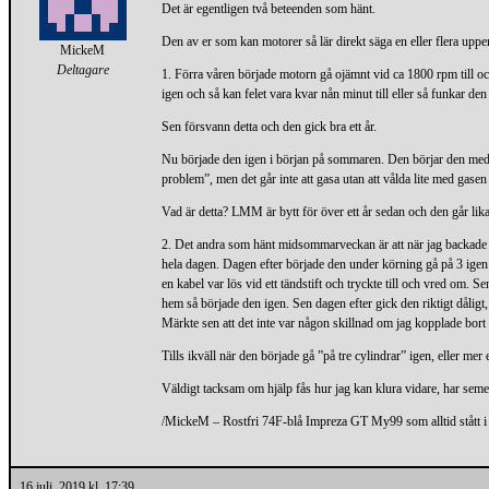
Det är egentligen två beteenden som hänt.
Den av er som kan motorer så lär direkt säga en eller flera uppe
MickeM
Deltagare
1. Förra våren började motorn gå ojämnt vid ca 1800 rpm till och
igen och så kan felet vara kvar nån minut till eller så funkar de
Sen försvann detta och den gick bra ett år.
Nu började den igen i början på sommaren. Den börjar den med s
problem”, men det går inte att gasa utan att vålda lite med gasen 
Vad är detta? LMM är bytt för över ett år sedan och den går 
2. Det andra som hänt midsommarveckan är att när jag backade b
hela dagen. Dagen efter började den under körning gå på 3 igen e
en kabel var lös vid ett tändstift och tryckte till och vred om
hem så började den igen. Sen dagen efter gick den riktigt dåligt
Märkte sen att det inte var någon skillnad om jag kopplade bort 
Tills ikväll när den började gå ”på tre cylindrar” igen, eller mer
Väldigt tacksam om hjälp fås hur jag kan klura vidare, har semes
/MickeM – Rostfri 74F-blå Impreza GT My99 som alltid stått i
16 juli, 2019 kl. 17:39