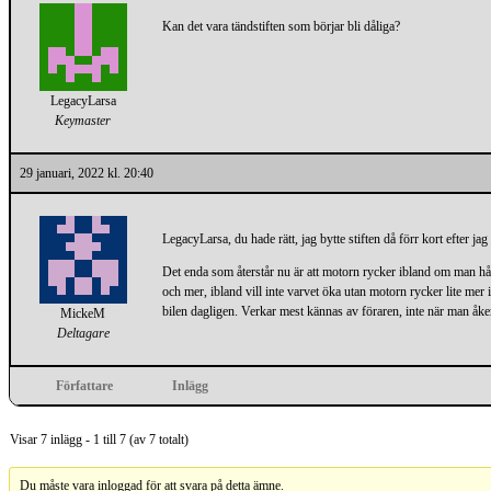
Kan det vara tändstiften som börjar bli dåliga?
LegacyLarsa
Keymaster
29 januari, 2022 kl. 20:40
LegacyLarsa, du hade rätt, jag bytte stiften då förr kort efter ja
Det enda som återstår nu är att motorn rycker ibland om man hålle
och mer, ibland vill inte varvet öka utan motorn rycker lite mer 
bilen dagligen. Verkar mest kännas av föraren, inte när man åker
MickeM
Deltagare
Författare
Inlägg
Visar 7 inlägg - 1 till 7 (av 7 totalt)
Du måste vara inloggad för att svara på detta ämne.