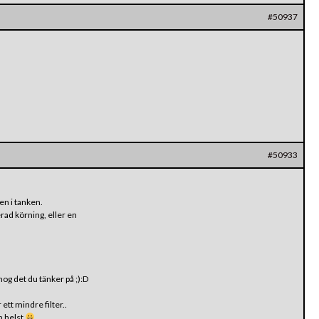
#50937
#50933
en i tanken.
rad körning, eller en
nog det du tänker på ;):D
ett mindre filter..
m helst