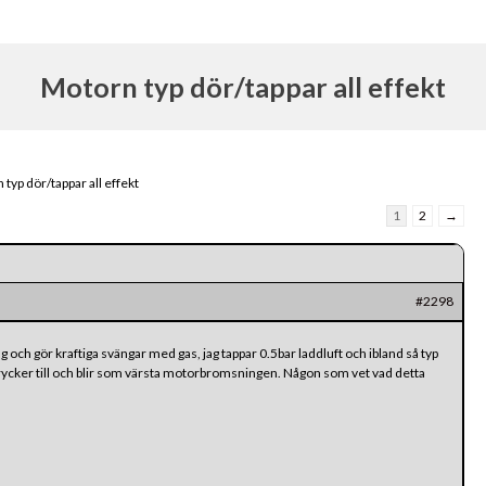
Motorn typ dör/tappar all effekt
typ dör/tappar all effekt
1
2
→
#2298
g och gör kraftiga svängar med gas, jag tappar 0.5bar laddluft och ibland så typ
ycker till och blir som värsta motorbromsningen. Någon som vet vad detta