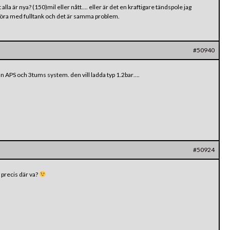
lla är nya? (150)mil eller nått…. eller är det en kraftigare tändspole jag
 köra med fulltank och det är samma problem.
#50940
rån APS och 3tums system. den vill ladda typ 1.2bar….
#50924
 precis där va?