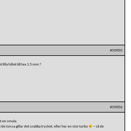
#50930
lilla hålet till tex 1.5 mm ?
#50926
t en smula.
de (vissa gillar det snabba trycket, eller har en stor turbo
– så de