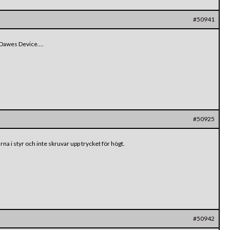
#50941
d Dawes Device….
#50925
arna i styr och inte skruvar upp trycket för högt.
#50942