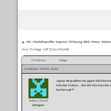
Skip
to
content
›
SSC
›
Modellspecifikt
›
Impreza / STI Racing / BRZ
›
Motor
›
Motorn 
Visar 15 inlägg - 1 till 15 (av 24 totalt)
Författare
Inlägg
24 oktober, 2003 kl. 10:30
Jag har ett problem när jag kör hård körnin
tvärnitar motorn… den dör inte men den r
kan bero på ??
Subaru_Daniel
Deltagare