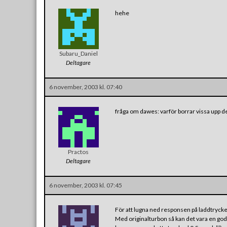
hehe
Subaru_Daniel
Deltagare
6 november, 2003 kl. 07:40
fråga om dawes: varför borrar vissa upp det 
Practos
Deltagare
6 november, 2003 kl. 07:45
För att lugna ned responsen på laddtrycke
Med originalturbon så kan det vara en god i