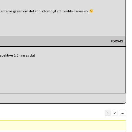
n hanterar gasen om det är nödvändigt att modda dawesen.
#50943
respektive 1.5mm sa du?
1
2
→