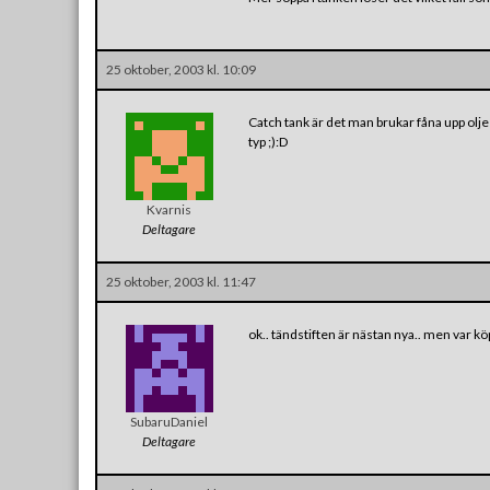
25 oktober, 2003 kl. 10:09
Catch tank är det man brukar fåna upp ol
typ ;):D
Kvarnis
Deltagare
25 oktober, 2003 kl. 11:47
ok.. tändstiften är nästan nya.. men var k
SubaruDaniel
Deltagare