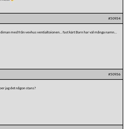
#50934
je diman med från vevhus ventialtoionen… fast kärt Barn har väl många namn…
#50936
öper jag det någon stans?