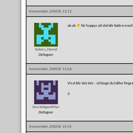
4 november, 2003 kl. 11:11
ok ok
får hoppas att det blir bättre me
Subaru_Daniel
Deltagare
4 november, 2003 kl. 11:26
Visst blir det det – så länge du håller fingr
/J
SecretAgentMan
Deltagare
4 november, 2003 kl. 15:41