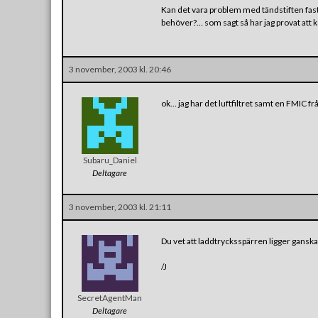
Kan det vara problem med tändstiften fast a
behöver?… som sagt så har jag provat att
3 november, 2003 kl. 20:46
ok… jag har det luftfiltret samt en FMIC f
Subaru_Daniel
Deltagare
3 november, 2003 kl. 21:11
Du vet att laddtrycksspärren ligger ganska
/J
SecretAgentMan
Deltagare