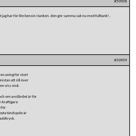
#50938
tt jag har för lite bensin i tanken. den gör samma sak nu med fulltank!..
#50939
en aning för stort
nistan att slå över
n viss nivå.
ch om avståndet är för
n kraftigare
 för
byta tändspole är
laddtryck.