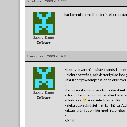
25 oktober, 2003 kl. 19:22
har kommit fram till att det inte beror på a
Subaru_Daniel
Deltagare
3 november, 2003 kl. 07:30
>Kan även vara något/några tändstift med 
>elektrodavstånd, och därför lyckas inte g
>när laddtryck/kompressionen ökar över e
>
>Löses med kontroll av elektrodavstånd o
Subaru_Daniel
>stort så korrigerar man det eller köper e
Deltagare
>tändspole,
vilket inte är en bra lösning
>elektrodavståndsfel men kan hjälpa. Att 
>aktuellt för de som kör med riktigt höga 
>
>/Kjell