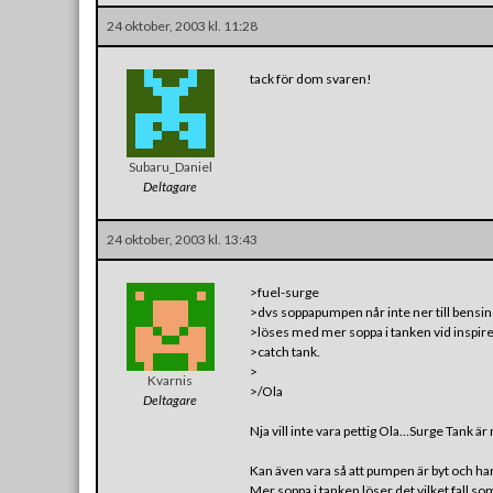
24 oktober, 2003 kl. 11:28
tack för dom svaren!
Subaru_Daniel
Deltagare
24 oktober, 2003 kl. 13:43
>fuel-surge
>dvs soppapumpen når inte ner till bensin
>löses med mer soppa i tanken vid inspire
>catch tank.
>
Kvarnis
>/Ola
Deltagare
Nja vill inte vara pettig Ola…Surge Tank är 
Kan även vara så att pumpen är byt och har 
Mer soppa i tanken löser det vilket fall so