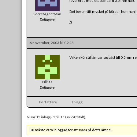
levereras med ett standard 0.5 mm hål).
Det beror rätt mycket på körstil, hur ma
SecretAgentMan
Deltagare
/J
6 november, 2003 kl. 09:23
Vilken körstil lämpar sig bäst till 0.5mm 
Niklas
Deltagare
Författare
Inlägg
Visar 15 inlägg - 1 till 15 (av 24 totalt)
Du måste vara inloggad för att svara på detta ämne.