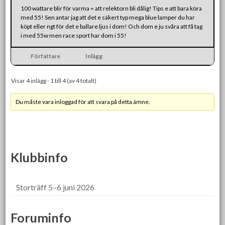
100 wattare blir för varma = att relektorn bli dålig! Tips e att bara köra
med 55! Sen antar jag att det e säkert typ mega blue lamper du har
köpt eller ngt för det e ballare ljus i dom! Och dom e ju svåra att få tag
i med 55w men race sport har dom i 55!
Författare
Inlägg
Visar 4 inlägg - 1 till 4 (av 4 totalt)
Du måste vara inloggad för att svara på detta ämne.
Klubbinfo
Storträff 5–6 juni 2026
Foruminfo