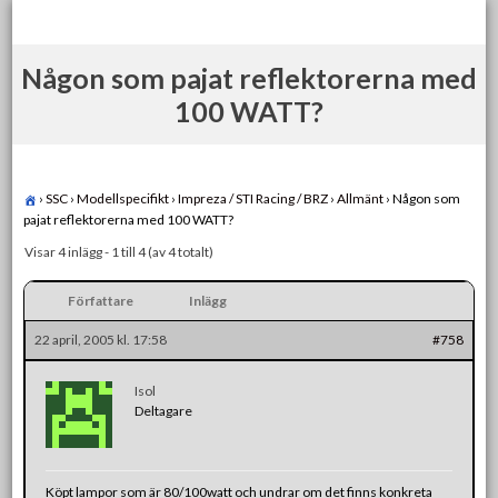
Skip
to
content
Någon som pajat reflektorerna med
100 WATT?
›
SSC
›
Modellspecifikt
›
Impreza / STI Racing / BRZ
›
Allmänt
›
Någon som
pajat reflektorerna med 100 WATT?
Visar 4 inlägg - 1 till 4 (av 4 totalt)
Författare
Inlägg
22 april, 2005 kl. 17:58
#758
Isol
Deltagare
Köpt lampor som är 80/100watt och undrar om det finns konkreta