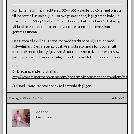
Kan bara instämma med Perra. 55w/100w skulle jag köra med om du
vill ha bättre ljus på helljus. Förövrigt så är det ej lagligt att ha halvljus
över 55w, är 60w på helljus. Om du kör mycket i mörker så skulle jag
sätta på några extraljus alternativt en lite ramp som snyggt kan
gömmas undan.
Dessutom så skulle alla som kör med starkare halvljus eller med
halv+dimjus få en snigel på ögat. Är mäkta störande för ögonen att
möta folk med felaktigt ljus framåt nattetid. Om folk har mer än 60w
på helljuset är skit samma enligt mig eftersom det lider inte andra av.
Edit:
En länk angående halvhelljus
http://www.motormannen.se/mm/opencms/motormannen/medlem/faq/
/ Mikael – som kör massor av mil nattetid dagligen.
3 maj, 2005 kl. 12:15
#40271
Addson
Deltagare