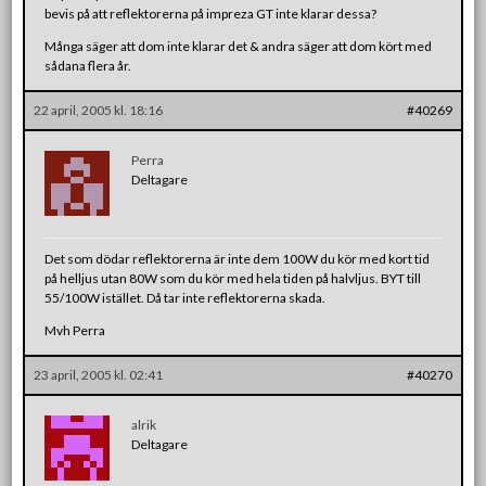
bevis på att reflektorerna på impreza GT inte klarar dessa?
Många säger att dom inte klarar det & andra säger att dom kört med
sådana flera år.
22 april, 2005 kl. 18:16
#40269
Perra
Deltagare
Det som dödar reflektorerna är inte dem 100W du kör med kort tid
på helljus utan 80W som du kör med hela tiden på halvljus. BYT till
55/100W istället. Då tar inte reflektorerna skada.
Mvh Perra
23 april, 2005 kl. 02:41
#40270
alrik
Deltagare