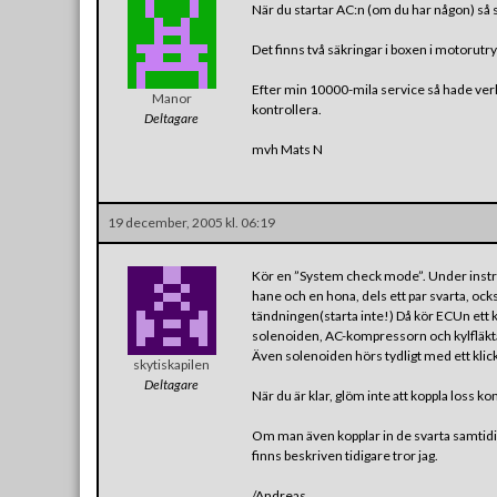
När du startar AC:n (om du har någon) så st
Det finns två säkringar i boxen i motorut
Efter min 10000-mila service så hade verks
Manor
kontrollera.
Deltagare
mvh Mats N
19 december, 2005 kl. 06:19
Kör en ”System check mode”. Under instru
hane och en hona, dels ett par svarta, oc
tändningen(starta inte!) Då kör ECUn ett
solenoiden, AC-kompressorn och kylfläktar
Även solenoiden hörs tydligt med ett kli
skytiskapilen
Deltagare
När du är klar, glöm inte att koppla loss k
Om man även kopplar in de svarta samtid
finns beskriven tidigare tror jag.
/Andreas