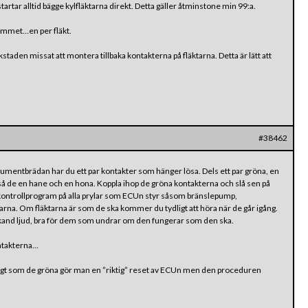
artar alltid bägge kylfläktarna direkt. Detta gäller åtminstone min 99:a.
rymmet…en per fläkt.
taden missat att montera tillbaka kontakterna på fläktarna. Detta är lätt att
#38462
mentbrädan har du ett par kontakter som hänger lösa. Dels ett par gröna, en
kså de en hane och en hona. Koppla ihop de gröna kontakterna och slå sen på
 kontrollprogram på alla prylar som ECUn styr såsom bränslepump,
na. Om fläktarna är som de ska kommer du tydligt att höra när de går igång.
ckand ljud, bra för dem som undrar om den fungerar som den ska.
ontakterna…
igt som de gröna gör man en ”riktig” reset av ECUn men den proceduren