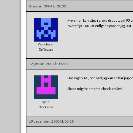
8 januari, 2004 kl. 20:32
Men man kan säga i grova drag att vid 95 g
överstiga 100. Iaf enligt de papper jag läst.
Wanderer
Deltagare
12 januari, 2004 kl. 09:24
Har ingen AC, och vad jag kan se har jag oc
Ska ta mig för att köra check:en ikväll.
syke
Blockerad
19 december, 2005 kl. 06:19