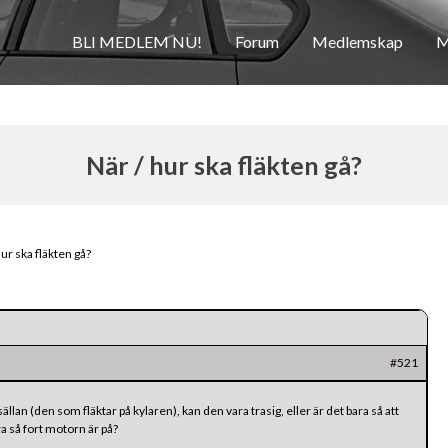
BLI MEDLEM NU!
Forum
Medlemskap
M
När / hur ska fläkten gå?
hur ska fläkten gå?
#521
ällan (den som fläktar på kylaren), kan den vara trasig, eller är det bara så att
ra så fort motorn är på?