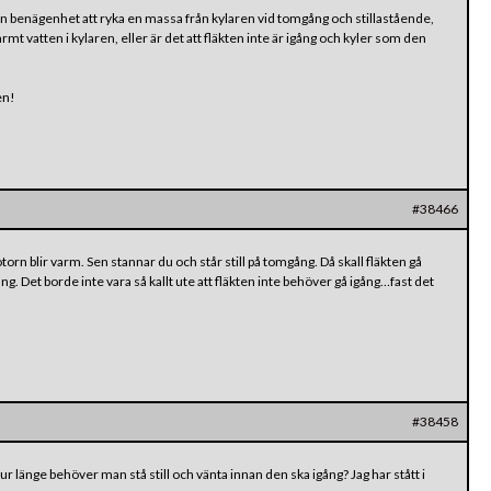
r en benägenhet att ryka en massa från kylaren vid tomgång och stillastående,
rmt vatten i kylaren, eller är det att fläkten inte är igång och kyler som den
en!
#38466
otorn blir varm. Sen stannar du och står still på tomgång. Då skall fläkten gå
ng. Det borde inte vara så kallt ute att fläkten inte behöver gå igång…fast det
#38458
r länge behöver man stå still och vänta innan den ska igång? Jag har stått i