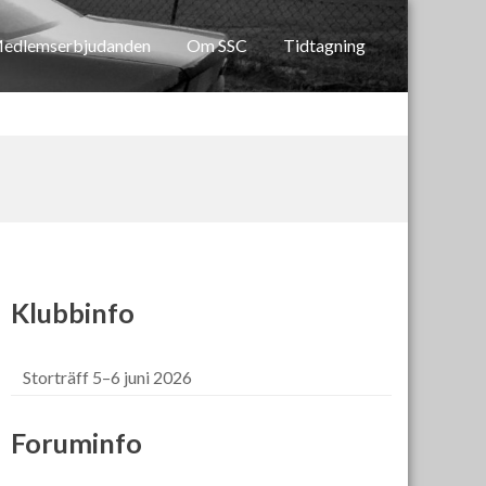
edlemserbjudanden
Om SSC
Tidtagning
Klubbinfo
Storträff 5–6 juni 2026
Foruminfo