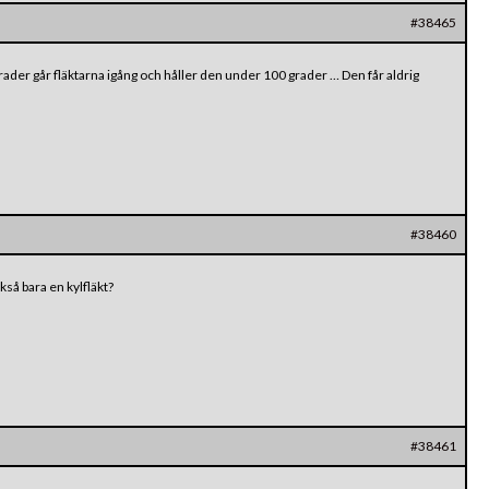
#38465
rader går fläktarna igång och håller den under 100 grader … Den får aldrig
#38460
kså bara en kylfläkt?
#38461