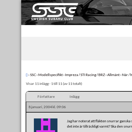
Skip
to
content
Swedish Subaru Club
För oss som älskar Subaru!
›
SSC
›
Modellspecifikt
›
Impreza / STI Racing / BRZ
›
Allmänt
›
När / 
Visar 11 inlägg - 1 till 11 (av 11 totalt)
Författare
Inlägg
8 januari, 2004 kl. 09:06
Jag har noterat att fläkten snurrar ganska s
det inte är tillräckligt varmt? Ska den snur