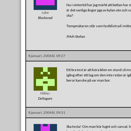
Nu i vintertid har jag märkt att bettan ha
är det vanliga ångor pga av kylan ute och va
syke
ska?
Blockerad
Tempmätaren står som fastklistrad i mitt
/Mvh Stefan
8 januari, 2004 kl. 09:27
Ett bra test är att köra bilen en stund så m
igång efter ett tag om den inte redan är igå
beror kanske på var man bor.
Niklas
Deltagare
8 januari, 2004 kl. 09:31
Ska testa! Om man kör lugnt och sansat, hu