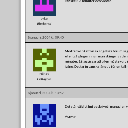
kanske 2-3 minuter och väntat…
syke
Blockerad
8 januari, 2004 kl. 09:40
Med tanke på att vissa engelska forum säger
eller två gånger innan man stänger av den 
minuter. Så jag gissar att bilen måste vara
igång. Det tar ju ganska lång tid för en kal
Niklas
Deltagare
8 januari, 2004 kl. 13:52
Det står väldigt fint beskrivet i manualen 
//Mvh B