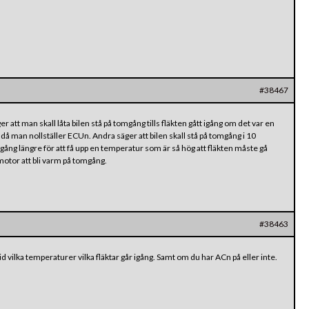
#38467
 att man skall låta bilen stå på tomgång tills fläkten gått igång om det var en
då man nollställer ECUn. Andra säger att bilen skall stå på tomgång i 10
 igång längre för att få upp en temperatur som är så hög att fläkten måste gå
l motor att bli varm på tomgång.
#38463
vid vilka temperaturer vilka fläktar går igång. Samt om du har ACn på eller inte.