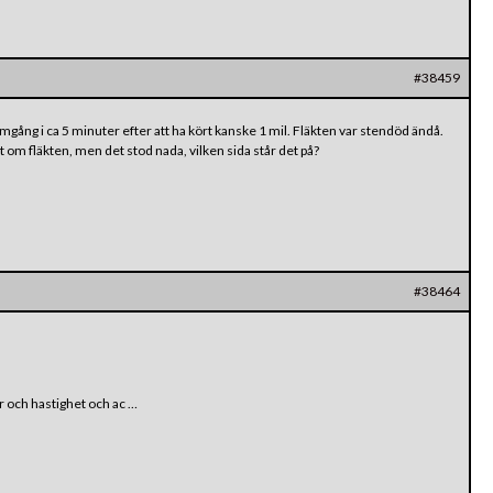
#38459
 tomgång i ca 5 minuter efter att ha kört kanske 1 mil. Fläkten var stendöd ändå.
tt om fläkten, men det stod nada, vilken sida står det på?
#38464
 och hastighet och ac …