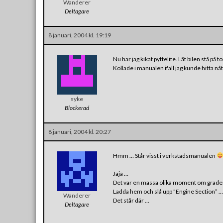
Wanderer
Deltagare
8 januari, 2004 kl. 19:19
Nu har jag kikat pyttelite. Lät bilen stå på
Kollade i manualen ifall jag kunde hitta nå
syke
Blockerad
8 januari, 2004 kl. 20:27
Hmm … Står visst i verkstadsmanualen
Jaja …
Det var en massa olika moment om grader
Ladda hem och slå upp ”Engine Section” …
Wanderer
Det står där …
Deltagare