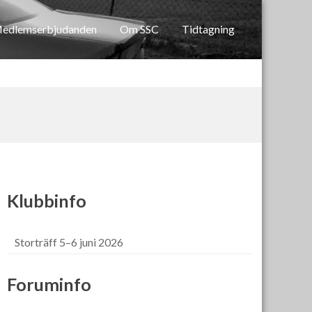
edlemserbjudanden
Om SSC
Tidtagning
Klubbinfo
Storträff 5–6 juni 2026
Foruminfo