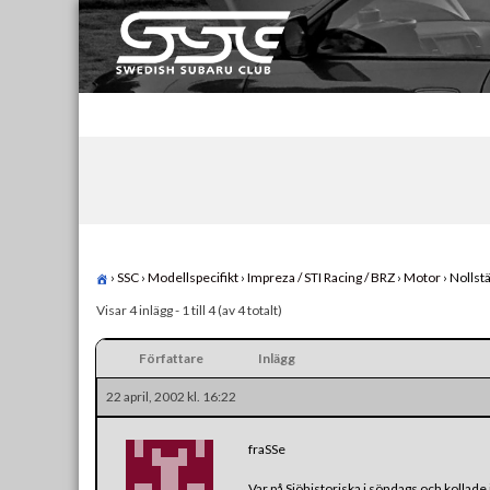
Skip
to
content
Swedish Subaru Club
För oss som älskar Subaru!
›
SSC
›
Modellspecifikt
›
Impreza / STI Racing / BRZ
›
Motor
›
Nollstä
Visar 4 inlägg - 1 till 4 (av 4 totalt)
Författare
Inlägg
22 april, 2002 kl. 16:22
fraSSe
Var på Sjöhistoriska i söndags och kollade 