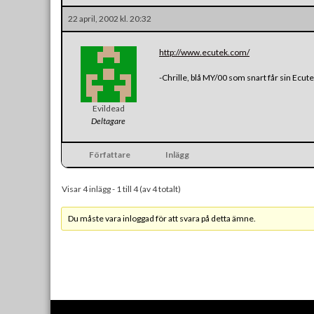
22 april, 2002 kl. 20:32
http://www.ecutek.com/
-Chrille, blå MY/00 som snart får sin Ecu
Evildead
Deltagare
Författare
Inlägg
Visar 4 inlägg - 1 till 4 (av 4 totalt)
Du måste vara inloggad för att svara på detta ämne.