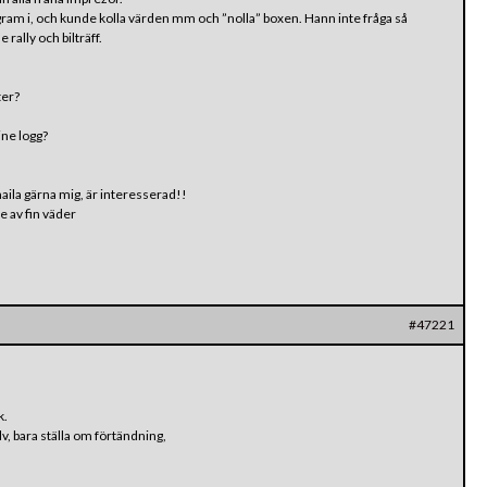
gram i, och kunde kolla värden mm och ”nolla” boxen. Hann inte fråga så
 rally och bilträff.
ter?
ine logg?
ila gärna mig, är interesserad!!
e av fin väder
#47221
k.
v, bara ställa om förtändning,