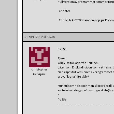
Full version av programmet kommer förmod
-Christer
-Chrille, blå MY/00 samt en pippigul Previa
22 april, 2002 kl. 18:30
fraSSe
Tjena!
Okey Delta Dash från EcuTeck.
Låter som England någon som vet hemside
christopher
När släpps fullversionen av programmet 
Deltagare
prova ”krana” lite själv?
Hur kul som helst och man slipper åka till v
ev. fel + kolla loggar när man gasat lite(ho
/
fraSSe
——————————————————————————–