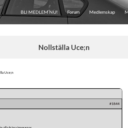
BLI MEDLEM NU!
Forum
Medlemskap
M
Nollställa Uce;n
lla Uce;n
#1844
in alla fräna Imprezor.