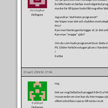
En kille hade en bärbar med något kul pro
mycke för lill tjejen hade fått nog efter både
christopher
Deltagare
Jag undrar: Vad heter programet?
Var köper man det och sladden med adap
Pris?
Kan man hämta gamla loggar el. är det onl
Kan man ”mappa” själv?
Om du som hade programet läser detta ma
PS. Glider förbi brostugan på ons i händels
/
fraSSe
22 april, 2002 kl. 17:06
Hej
Det var nog DeltaDash progget från EcuTe
I nuvarande version kan du inte mappa själ
vilket också bara sparas till nästa reset.
Evildead
Deltagare