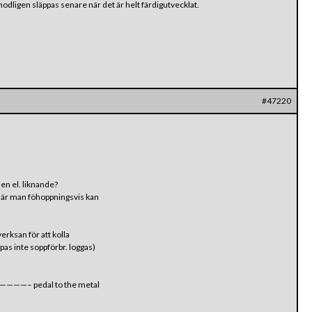
ligen släppas senare när det är helt färdigutvecklat.
#47220
n el. liknande?
där man föhoppningsvis kan
erksan för att kolla
ppas inte soppförbr. loggas)
 pedal to the metal