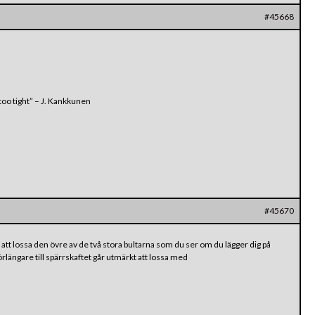
#45668
oo tight” – J. Kankkunen
#45670
att lossa den övre av de två stora bultarna som du ser om du lägger dig på
rlängare till spärrskaftet går utmärkt att lossa med