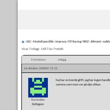
Skip
to
content
›
SSC
›
Modellspecifikt
›
Impreza / STI Racing / BRZ
›
Allmänt
›
nybli
Visar 7 inlägg - 1 till 7 (av 7 totalt)
Författare
Inlägg
26 oktober, 2008 kl. 15:12
hej har en kombi gt95. jag har ingen handbok
samma som man ser på olje stikan.
flumtobbe
Deltagare