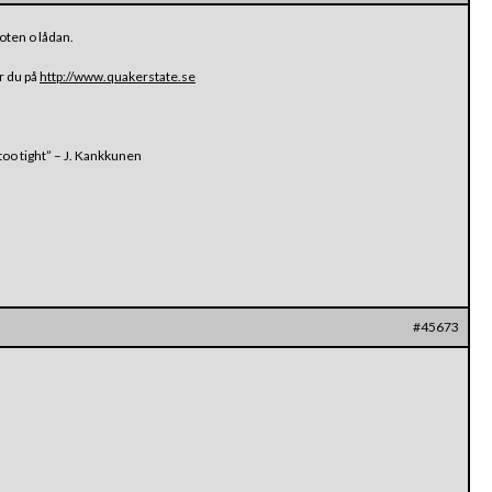
roten o lådan.
ar du på
http://www.quakerstate.se
oo tight” – J. Kankkunen
#45673