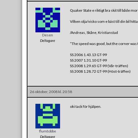
Quaker State e riktigt bra skit till både mo
Vilken olja/visko som e bäst till din bil hitt
/Andreas, Skåne, Kristianstad
Desen
Deltagare
”The speed was good, but the corner was t
SS 2006 1.43.13 GT-99
SS 2007 1.31.10 GT-99
SS 2008 1.29.65 GT-99 (Vår-träffen)
SS 2008 1.28.72 GT-99 (Höst-träffen)
26 oktober, 2008 kl. 20:58
oki tack för hjälpen.
flumtobbe
Deltagare