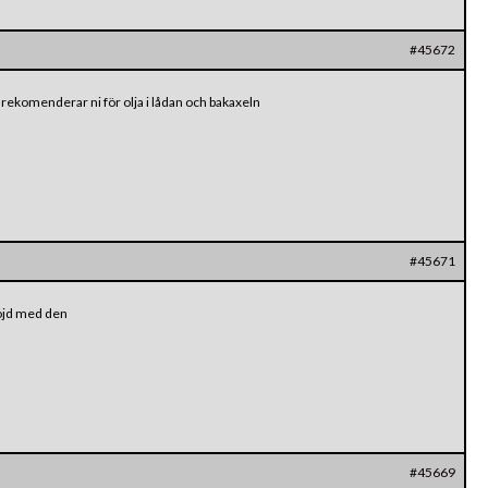
#45672
ad rekomenderar ni för olja i lådan och bakaxeln
#45671
nöjd med den
#45669