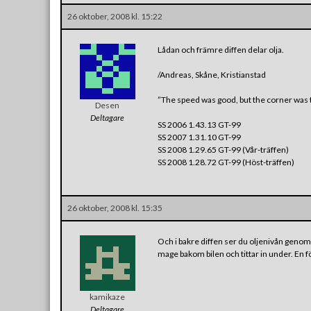
26 oktober, 2008 kl. 15:22
Lådan och främre diffen delar olja.
/Andreas, Skåne, Kristianstad
”The speed was good, but the corner was t
Desen
Deltagare
SS 2006 1.43.13 GT-99
SS 2007 1.31.10 GT-99
SS 2008 1.29.65 GT-99 (Vår-träffen)
SS 2008 1.28.72 GT-99 (Höst-träffen)
26 oktober, 2008 kl. 15:35
Och i bakre diffen ser du oljenivån genom 
mage bakom bilen och tittar in under. En fö
kamikaze
Deltagare