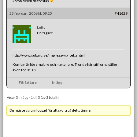
kombidelen då förstås
23 februari, 2006 kl. 09:25
#41629
Lefty
Deltagare
http://www.subaru.se/imprezawrx_tek.shtml
Kombin är lite smalare och lite tyngre. Tror de här siffrorna gäller
även för 01-02
Författare
Inlägg
Visar 3 inlägg - 1 till 3 (av 3 totalt)
Du måste vara inloggad för att svara på detta ämne.