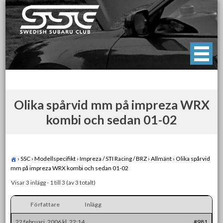
Skip
to
content
Swedish Subaru Club
För oss som älskar Subaru!
Olika spårvid mm på impreza WRX
kombi och sedan 01-02
›
SSC
›
Modellspecifikt
›
Impreza / STI Racing / BRZ
›
Allmänt
›
Olika spårvid
mm på impreza WRX kombi och sedan 01-02
Visar 3 inlägg - 1 till 3 (av 3 totalt)
Författare
Inlägg
22 februari, 2006 kl. 22:14
#981