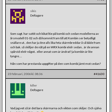
sikis
Deltagare
Som sagt. har suttit och kikat ltie på kombi och sedan modellerna av
årsmodell 01-02 och då kommit fram till att Kombin ser betydligt
snällare ut.. den har ju itne alls lika feta skärmbreddar å så både fram
och bak. så skilljer de nåt på en WRX kombi elelr sedan.. är de annan
spårvid elelr något.. eller annat som är ändrat? ja kombin är lite
tyngre….
Nån som har prestanda uppgifter på den som kombi jämt mot sedan?
23 februari, 2006 kl. 08:36
#41630
killer
Deltagare
Vad jag vet så är det bara skärmarna och vikten som skiljer. Och själva