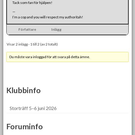
Tack som fan för hjälpen!
—
I’m a cop and you will respect my authoritah!
Författare
Inlägg
Visar 2 inlägg - 1 till 2 (av 2 totalt)
Du måste vara inloggad för att svara på detta ämne.
Klubbinfo
Storträff 5–6 juni 2026
Foruminfo