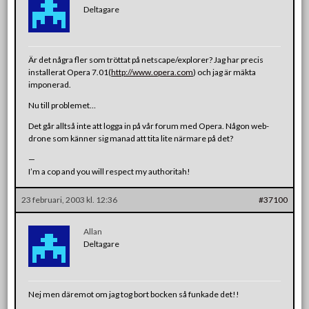
Deltagare
Är det några fler som tröttat på netscape/explorer? Jag har precis
installerat Opera 7.01(
http://www.opera.com
) och jag är mäkta
imponerad.
Nu till problemet…
Det går alltså inte att logga in på vår forum med Opera. Någon web-
drone som känner sig manad att tita lite närmare på det?
—
I’m a cop and you will respect my authoritah!
23 februari, 2003 kl. 12:36
#37100
Allan
Deltagare
Nej men däremot om jag tog bort bocken så funkade det!!