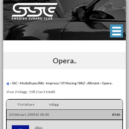
Skip
to
content
Swedish Subaru Club
För oss som älskar Subaru!
Opera..
›
SSC
›
Modellspecifikt
›
Impreza / STI Racing / BRZ
›
Allmänt
›
Opera..
Visar 2 inlägg - 1 till 2 (av 2 totalt)
Författare
Inlägg
23 februari, 2003 kl. 00:40
#346
Allan