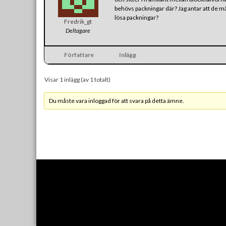
behövs packningar där? Jag antar att de mås
lösa packningar?
Fredrik_gt
Deltagare
Författare
Inlägg
Visar 1 inlägg (av 1 totalt)
Du måste vara inloggad för att svara på detta ämne.