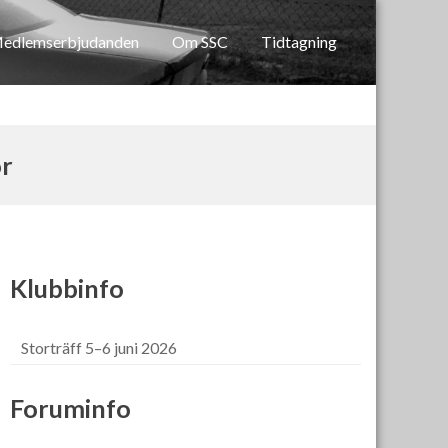
edlemserbjudanden
Om SSC
Tidtagning
or
Klubbinfo
Storträff 5–6 juni 2026
Foruminfo