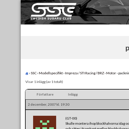
Skip
to
content
Swedish Subaru Club
För oss som älskar Subaru!
p
›
SSC
›
Modellspecifikt
›
Impreza / STI Racing / BRZ
›
Motor
›
packni
Visar 1 inlägg (av 1 totalt)
Författare
Inlägg
2 december, 2007 kl. 19:30
(GT-00)
Skulle montera ihop blockhalvorna idag oc
och sitter i framkant mellan blockhalvorna