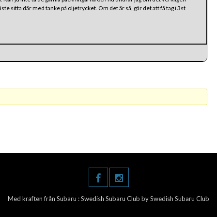
te sitta där med tanke på oljetrycket. Om det är så, går det att få tag i 3st
Med kraften från Subaru :
Swedish Subaru Club
by Swedish Subaru Club