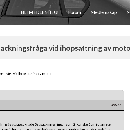
BLI MEDLEM NU!
Forum
Medlemskap
M
ackningsfråga vid ihopsättning av mot
ngsfråga vid ihopsättning av motor
#3966
h insåg att jag saknade 3st packningsringar som är kanske 3cm i diameter
. Kan ju inte ta de gamla packningarna och nu undrar jag om det verkligen