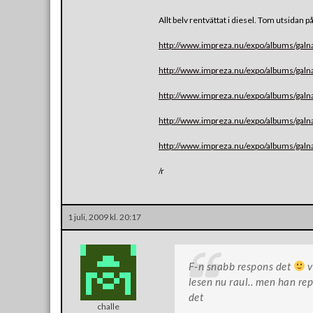
Allt belv rentvättat i diesel. Tom utsidan 
http://www.impreza.nu/expo/albums/galn
http://www.impreza.nu/expo/albums/galn
http://www.impreza.nu/expo/albums/galn
http://www.impreza.nu/expo/albums/galn
http://www.impreza.nu/expo/albums/galn
/r
1 juli, 2009 kl. 20:17
F-n snabb respons det
v
lesen nu raul.. men han repa
det
challe