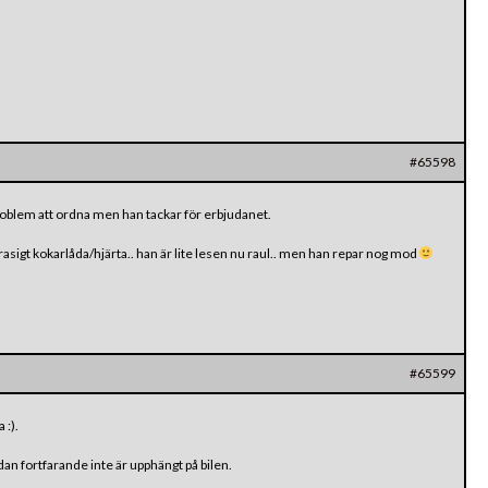
#65598
 problem att ordna men han tackar för erbjudanet.
asigt kokarlåda/hjärta.. han är lite lesen nu raul.. men han repar nog mod
#65599
 :).
ådan fortfarande inte är upphängt på bilen.