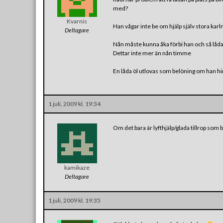
med?
Kvarnis
Han vågar inte be om hjälp själv stora karl
Deltagare
Nån måste kunna åka förbi han och så låda
Dettar inte mer än nån timme
En låda öl utlovas som belöning om han h
1 juli, 2009 kl. 19:34
Om det bara är lyfthjälp/glada tillrop som b
kamikaze
Deltagare
1 juli, 2009 kl. 19:35