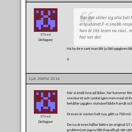
Tror det skiter sig alla fa
erbjudanet.F-n snabb resp
han är lite lesen nu raul.. 
STIred
hur var det
Deltagare
Ha ha de e sant man blir ju lätt uppgiven i
/r
1 juli, 2009 kl. 20:16
När vi ändå inne på lådan, här kommer lite
sneskuret och synkat igen men med sti Ra 
behåller jag gtns slutväxel både framåt och 
Dreven är nästan helt nya, gått ca 700 mil. 
STIred
Deltagare
Dessa dreven håller bättre än original GT
problem(om jag nu fått ihop allt på rätt sä