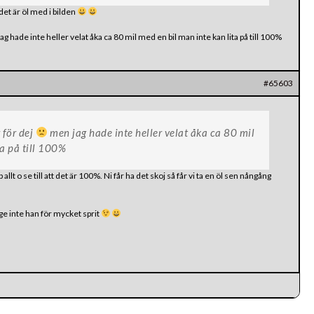
det är öl med i bilden
g hade inte heller velat åka ca 80 mil med en bil man inte kan lita på till 100%
#65603
r för dej
men jag hade inte heller velat åka ca 80 mil
ta på till 100%
allt o se till att det är 100%. Ni får ha det skoj så får vi ta en öl sen nångång
 ge inte han för mycket sprit