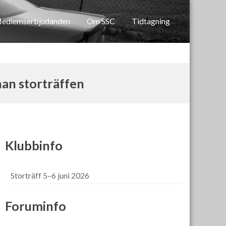
edlemserbjudanden
Om SSC
Tidtagning
nan storträffen
Klubbinfo
Storträff 5–6 juni 2026
Foruminfo