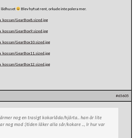
på lådhuset
Blev hyfsat rent, orkade inte polera mer.
a_kossan/GearBox8.sized.jpg
a_kossan/GearBox9.sized.jpg
a_kossan/GearBox10.sized.jpg
a_kossan/GearBox11.sized.jpg
a_kossan/GearBox12.sized.jpg
#65605
ärmer nog en trasigt kokarlåda/hjärta.. han är lite
r nog mod :)tiden läker alla sår/kokare .., lr hur var