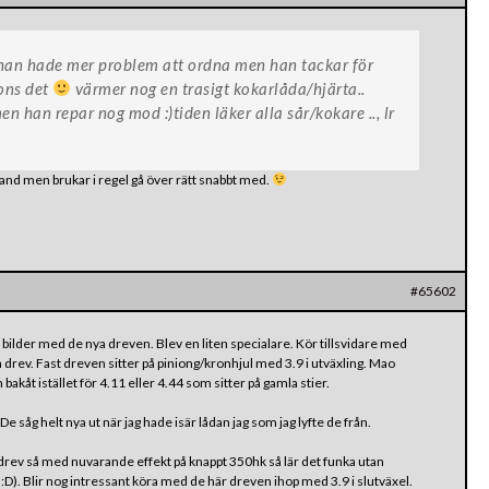
ll han hade mer problem att ordna men han tackar för
ons det
värmer nog en trasigt kokarlåda/hjärta..
men han repar nog mod :)tiden läker alla sår/kokare .., lr
bland men brukar i regel gå över rätt snabbt med.
#65602
 bilder med de nya dreven. Blev en liten specialare. Kör tillsvidare med
drev. Fast dreven sitter på piniong/kronhjul med 3.9 i utväxling. Mao
bakåt istället för 4.11 eller 4.44 som sitter på gamla stier.
De såg helt nya ut när jag hade isär lådan jag som jag lyfte de från.
 drev så med nuvarande effekt på knappt 350hk så lär det funka utan
tt :D). Blir nog intressant köra med de här dreven ihop med 3.9 i slutväxel.