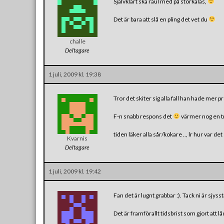
Självklart ska raul med på storkalas,
Det är bara att slå en pling det vet du
challe
Deltagare
1 juli, 2009 kl. 19:38
Tror det skiter sig alla fall han hade mer
F-n snabb respons det
värmer nog en tr
tiden läker alla sår/kokare .., lr hur var det
Kvarnis
Deltagare
1 juli, 2009 kl. 19:42
Fan det är lugnt grabbar :). Tack ni är sjyssta
Det är framförallt tidsbrist som gjort att l