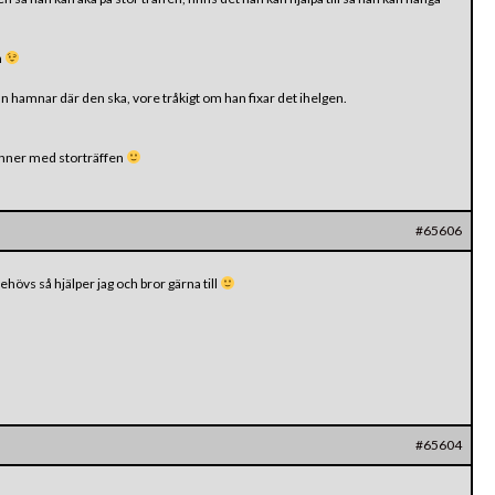
n
n hamnar där den ska, vore tråkigt om han fixar det ihelgen.
inner med storträffen
#65606
ehövs så hjälper jag och bror gärna till
#65604