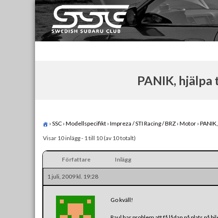
Skip
to
content
Swedish Subaru Club
För oss som älskar Subaru!
PANIK, hjälpa 
›
SSC
›
Modellspecifikt
›
Impreza / STI Racing / BRZ
›
Motor
›
PANIK, 
Visar 10 inlägg - 1 till 10 (av 10 totalt)
Författare
Inlägg
1 juli, 2009 kl. 19:28
Go kväll!
Raul har problem att få lådan på plats på bi