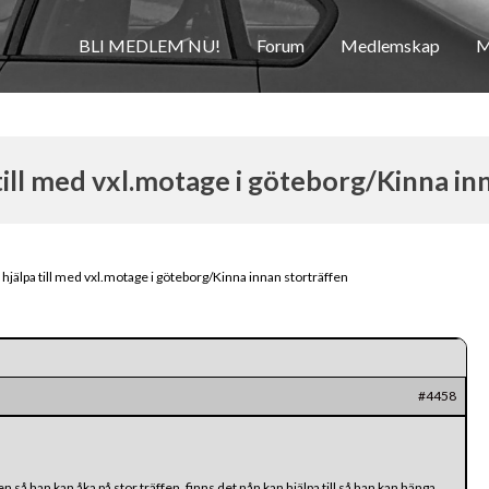
BLI MEDLEM NU!
Forum
Medlemskap
M
till med vxl.motage i göteborg/Kinna in
hjälpa till med vxl.motage i göteborg/Kinna innan storträffen
#4458
len så han kan åka på stor träffen, finns det nån kan hjälpa till så han kan hänga