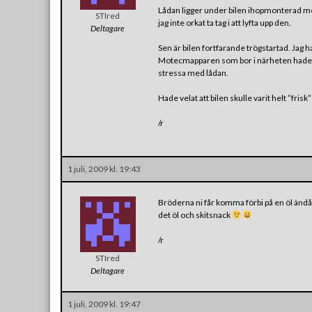
Lådan ligger under bilen ihopmonterad med
STIred
jag inte orkat ta tag i att lyfta upp den.
Deltagare
Sen är bilen fortfarande trögstartad. Jag ha
Motecmapparen som bor i närheten hade inge
stressa med lådan.
Hade velat att bilen skulle varit helt ”frisk
/r
1 juli, 2009 kl. 19:43
Bröderna ni får komma förbi på en öl ändå om 
det öl och skitsnack
/r
STIred
Deltagare
1 juli, 2009 kl. 19:47