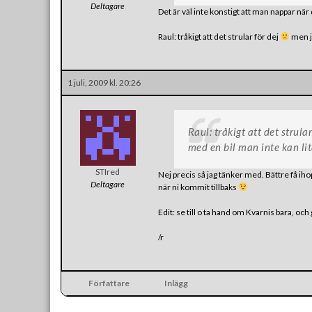
Deltagare
Det är väl inte konstigt att man nappar när 
Raul: tråkigt att det strular för dej
men ja
1 juli, 2009 kl. 20:26
Raul: tråkigt att det strula
med en bil man inte kan li
STIred
Nej precis så jag tänker med. Bättre få ihop 
Deltagare
när ni kommit tillbaks
Edit: se till o ta hand om Kvarnis bara, och
/r
Författare
Inlägg