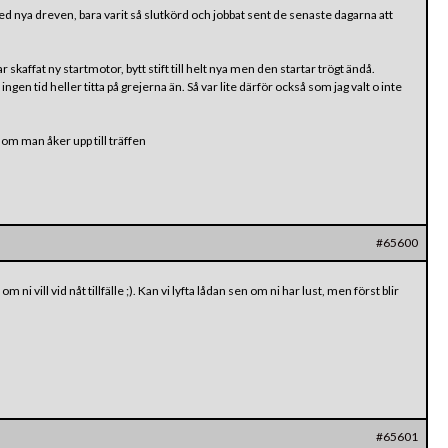
 nya dreven, bara varit så slutkörd och jobbat sent de senaste dagarna att
r skaffat ny startmotor, bytt stift till helt nya men den startar trögt ändå.
n tid heller titta på grejerna än. Så var lite därför också som jag valt o inte
” om man åker upp till träffen
#65600
ni vill vid nåt tillfälle ;). Kan vi lyfta lådan sen om ni har lust, men först blir
#65601