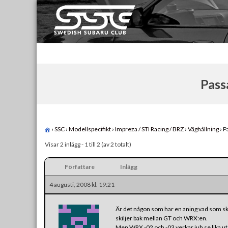
Skip
to
content
Swedish Subaru Club
För oss som älskar Subaru!
Pass
›
SSC
›
Modellspecifikt
›
Impreza / STI Racing / BRZ
›
Väghållning
›
P
Visar 2 inlägg - 1 till 2 (av 2 totalt)
Författare
Inlägg
4 augusti, 2008 kl. 19:21
Är det någon som har en aning vad som ski
skiljer bak mellan GT och WRX:en.
Men WRX -02 och -03 verkar juh se lika ut