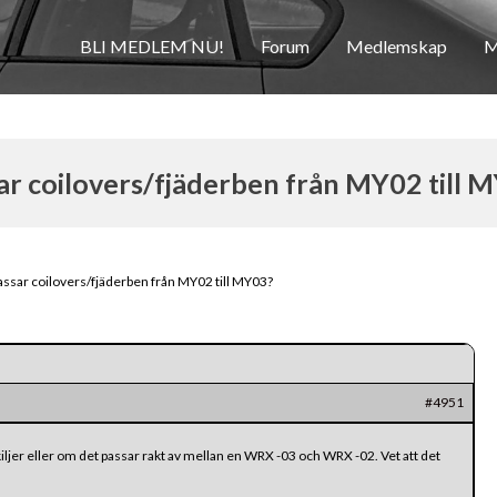
BLI MEDLEM NU!
Forum
Medlemskap
M
ar coilovers/fjäderben från MY02 till 
assar coilovers/fjäderben från MY02 till MY03?
#4951
ljer eller om det passar rakt av mellan en WRX -03 och WRX -02. Vet att det
.