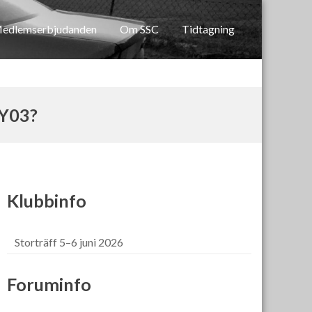
edlemserbjudanden
Om SSC
Tidtagning
MY03?
Klubbinfo
Storträff 5–6 juni 2026
Foruminfo