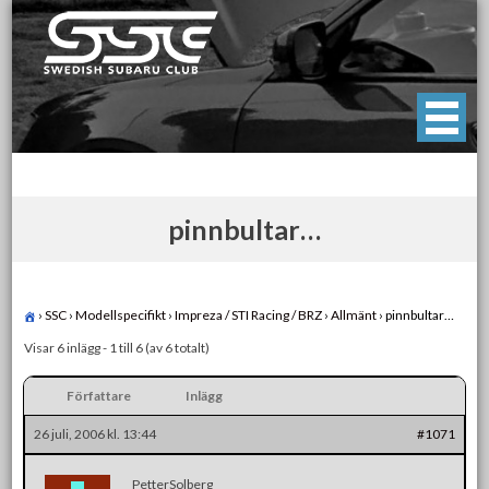
Skip
to
content
Swedish Subaru Club
För oss som älskar Subaru!
pinnbultar…
›
SSC
›
Modellspecifikt
›
Impreza / STI Racing / BRZ
›
Allmänt
›
pinnbultar…
Visar 6 inlägg - 1 till 6 (av 6 totalt)
Författare
Inlägg
26 juli, 2006 kl. 13:44
#1071
PetterSolberg