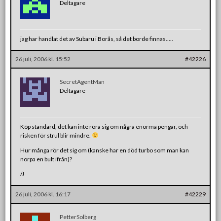
Deltagare
jag har handlat det av Subaru i Borås, så det borde finnas…..
26 juli, 2006 kl. 15:52
#42226
SecretAgentMan
Deltagare
Köp standard, det kan inte röra sig om några enorma pengar, och
risken för strul blir mindre.
Hur många rör det sig om (kanske har en död turbo som man kan
norpa en bult ifrån)?
/J
26 juli, 2006 kl. 16:17
#42229
PetterSolberg