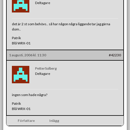
Deltagare
det är 2 st som behövs.. så har någon några liggande tar jag gärna
dom..
Patrik
Blå WRX-01
1 augusti, 2006 kl. 11:30
#42230
PetterSolberg
Deltagare
ingen som hade några?
Patrik
Blå WRX-01
Författare
Inlägg