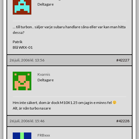
Deltagare
… till turbon.. säljer varje subaru handlare såna eller var kan man hitta
dessa?
Patrik
Blå WRX-01
26 juli, 2006 kl. 13:56
#42227
Kvarnis
Deltagare
Hm inte säkert, dom är dock M10X1.25 om jag in e minns fel
Alt, är nån turbo nasare
26 juli, 2006 kl. 15:46
#42228
FRBxxx