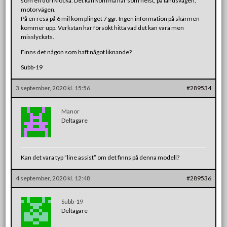
som en dörrklocka. Det kan komma när som helst, på landsvägen,
motorvägen.
På en resa på 6 mil kom plinget 7 ggr. Ingen information på skärmen
kommer upp. Verkstan har försökt hitta vad det kan vara men
misslyckats.
Finns det någon som haft något liknande?
Subb-19
3 september, 2020 kl. 15:56
#289534
Manor
Deltagare
Kan det vara typ ”line assist” om det finns på denna modell?
4 september, 2020 kl. 12:48
#289536
Subb-19
Deltagare