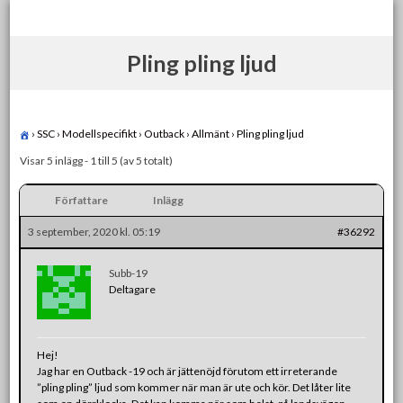
Skip
to
content
Pling pling ljud
›
SSC
›
Modellspecifikt
›
Outback
›
Allmänt
›
Pling pling ljud
Visar 5 inlägg - 1 till 5 (av 5 totalt)
Författare
Inlägg
3 september, 2020 kl. 05:19
#36292
Subb-19
Deltagare
Hej!
Jag har en Outback -19 och är jättenöjd förutom ett irreterande
”pling pling” ljud som kommer när man är ute och kör. Det låter lite