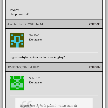
Tyvärr!
Har provat det!
4 september, 2020 kl. 16:14
#289535
94LX46
Deltagare
ingen hastighets påminnelse som är igång?
12 oktober, 2020 kl. 04:23
#289537
Subb-19
Deltagare
ingen hastighets påminnelse som är