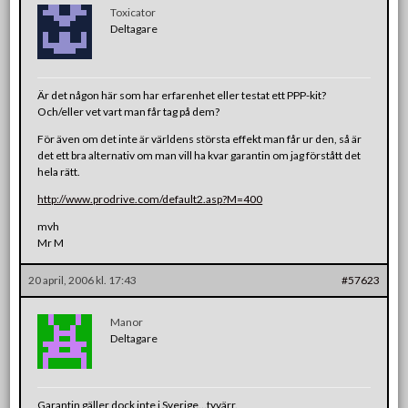
Toxicator
Deltagare
Är det någon här som har erfarenhet eller testat ett PPP-kit?
Och/eller vet vart man får tag på dem?
För även om det inte är världens största effekt man får ur den, så är
det ett bra alternativ om man vill ha kvar garantin om jag förstått det
hela rätt.
http://www.prodrive.com/default2.asp?M=400
mvh
Mr M
20 april, 2006 kl. 17:43
#57623
Manor
Deltagare
Garantin gäller dock inte i Sverige…tyvärr.