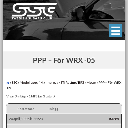
Skip
to
content
Swedish Subaru Club
För oss som älskar Subaru!
PPP – För WRX -05
›
SSC
›
Modellspecifikt
›
Impreza / STI Racing / BRZ
›
Motor
›
PPP – För WRX
-05
Visar 3 inlägg - 1 till 3 (av 3 totalt)
Författare
Inlägg
20 april, 2006 kl. 11:23
#3285