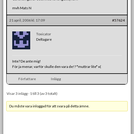
mvh Mats N
21 april, 2006 kl. 17:09
#57624
Toxicator
Deltagare
Inte? De ante mig!
För ja menar, varför skulle den vara de!? *muttrar lite* x(
Författare
Inlägg
Visar 3 inlägg - 1 till 3 (av 3 totalt)
Du måste vara inloggad för att svara på detta ämne.