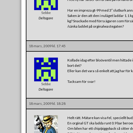
Har en impreza gt-99 med 3″ slutburk annar
Sebbe
Saken är den att den i nuläget laddar 1.1 
Deltagare
kg? Snackade med förra ägaren som försäkra
/sänka laddet på orginalwastegaten?
18 mars, 2009 kl. 17:45
Kollade idag efter bloöventil men hittade 
bort det?
Eller kan det vara så enkelt att jag har fö
Tacksam för svar!
Sebbe
Deltagare
18 mars, 2009 kl. 18:28
Helt rätt. Mätare kan visa fel, speciellt bu
En orginal GT ska ladda runt 0.9 bar bero
Om bilen har ett chip/piggyback så sitter 