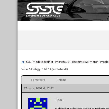
Skip
to
content
Swedish Subaru Club
För oss som älskar Subaru!
›
SSC
›
Modellspecifikt
›
Impreza / STI Racing / BRZ
›
Motor
›
Proble
Visar 14 inlägg - 1 till 14 (av 14 totalt)
Författare
Inlägg
17 mars, 2009 kl. 15:42
Tjena!
Helt ny här så ber om ursäkt på förhand om 