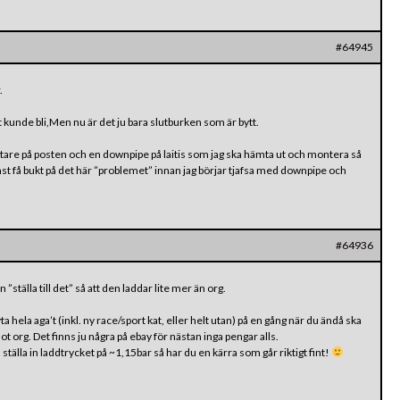
#64945
.
 det kunde bli,Men nu är det ju bara slutburken som är bytt.
are på posten och en downpipe på laitis som jag ska hämta ut och montera så
 få bukt på det här ”problemet” innan jag börjar tjafsa med downpipe och
#64936
 ”ställa till det” så att den laddar lite mer än org.
ta hela aga’t (inkl. ny race/sport kat, eller helt utan) på en gång när du ändå ska
ot org. Det finns ju några på ebay för nästan inga pengar alls.
ställa in laddtrycket på ~1,15bar så har du en kärra som går riktigt fint!