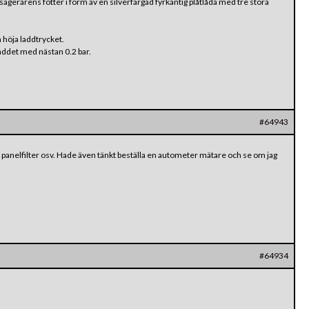
agerarens fötter i form av en silverfärgad fyrkantig plåtlåda med tre stora
n höja laddtrycket.
 laddet med nästan 0.2 bar.
#64943
d panelfilter osv. Hade även tänkt beställa en autometer mätare och se om jag
#64934