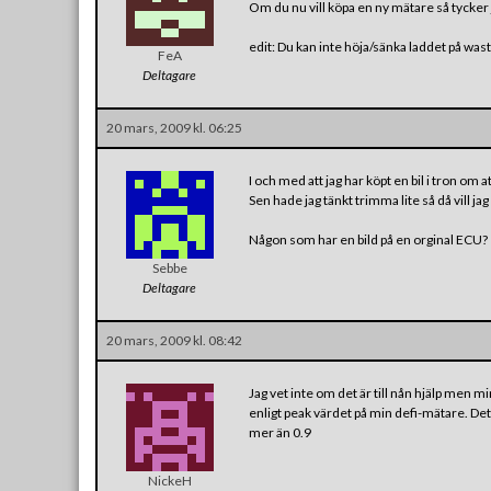
Om du nu vill köpa en ny mätare så tycker
edit: Du kan inte höja/sänka laddet på was
FeA
Deltagare
20 mars, 2009 kl. 06:25
I och med att jag har köpt en bil i tron om a
Sen hade jag tänkt trimma lite så då vill jag 
Någon som har en bild på en orginal ECU?
Sebbe
Deltagare
20 mars, 2009 kl. 08:42
Jag vet inte om det är till nån hjälp men mi
enligt peak värdet på min defi-mätare. Dett
mer än 0.9
NickeH