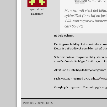
edit: Du kan inte hö
specialized
Man kan väl visst det höja/
Deltagare
cyklar?Det finns iaf en jus
:P//Alexhttp://www.impre
car=95872
Både ja och nej.
Det är
grundladdtrycket
som ändras om d
Detta är det laddtryck som bilen går på uta
Solenoiden (aka. magnetventil) justerar se
som Ecu`n och din högerfot vill ha, etc. 1 
Alltså kan du inte höja laddtrycket genom
Mvh.Mattias – Nu med VF35:a
http://www
———————————-
Google gör mig smart, Photoshop gör mig
20 mars, 2009 kl. 13:05