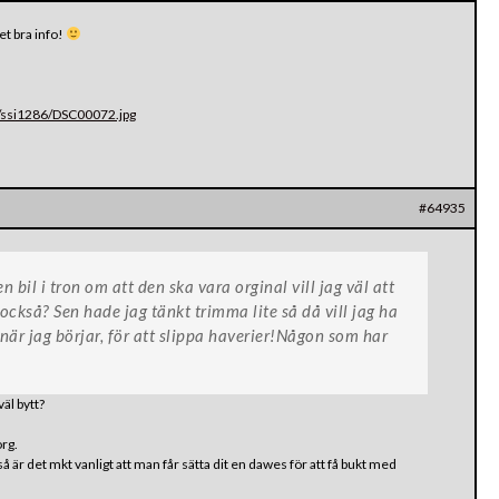
ket bra info!
/ssi1286/DSC00072.jpg
#64935
n bil i tron om att den ska vara orginal vill jag väl att
ckså? Sen hade jag tänkt trimma lite så då vill jag ha
 när jag börjar, för att slippa haverier!Någon som har
äl bytt?
org.
 är det mkt vanligt att man får sätta dit en dawes för att få bukt med