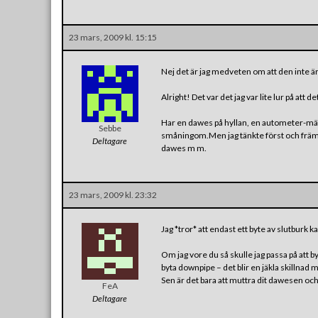
23 mars, 2009 kl. 15:15
Nej det är jag medveten om att den inte är
Alright! Det var det jag var lite lur på att
Har en dawes på hyllan, en autometer-mät
Sebbe
småningom.Men jag tänkte först och främst
Deltagare
dawes m m.
23 mars, 2009 kl. 23:32
Jag *tror* att endast ett byte av slutburk kan
Om jag vore du så skulle jag passa på att by
byta downpipe – det blir en jäkla skillnad m
Sen är det bara att muttra dit dawesen och 
FeA
Deltagare