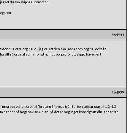
 jag att du ska skippa autometer…
tegaten.
#64944
tt den ska vara orginal vill jag väl att den ska ladda som orginal också?
ha allt så orginal som möjligt när jag börjar, för att slippa haverier!
#64939
n impreza gt helt orginal förutom 3″ avgas från turbon laddar upp till 1.2-1.3
a händer på höga växlar 4-5:an. Så det är nog inget konstigt att din laddar lite