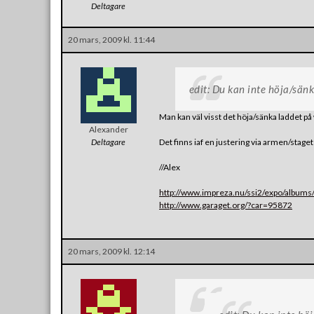
Deltagare
20 mars, 2009 kl. 11:44
edit: Du kan inte höja/sän
Man kan väl visst det höja/sänka laddet på 
Alexander
Deltagare
Det finns iaf en justering via armen/staget
//Alex
http://www.impreza.nu/ssi2/expo/albums
http://www.garaget.org/?car=95872
20 mars, 2009 kl. 12:14