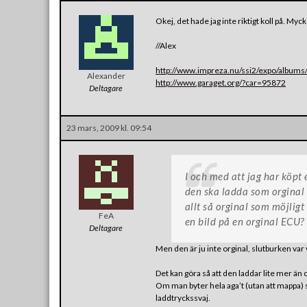
Okej, det hade jag inte riktigt koll på. Myc
//Alex
http://www.impreza.nu/ssi2/expo/albums
Alexander
http://www.garaget.org/?car=95872
Deltagare
23 mars, 2009 kl. 09:54
I och med att jag har köpt e
den ska ladda som orginal o
allt så orginal som möjligt
FeA
en bild på en orginal ECU?
Deltagare
Men den är ju inte orginal, slutburken var v
Det kan göra så att den laddar lite mer än 
Om man byter hela aga’t (utan att mappa) så
laddtryckssvaj.