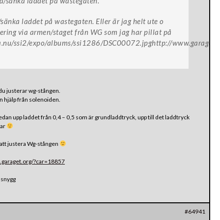
ja/sänka laddet på wastegaten.
sänka laddet på wastegaten. Eller är jag helt ute o
tering via armen/staget från WG som jag har pillat på
za.nu/ssi2/expo/albums/ssi1286/DSC00072.jpghttp://www.garaget.o
u justerar wg-stången.
n hjälp från solenoiden.
dan upp laddet från 0,4 – 0,5 som är grundladdtryck, upp till det laddtryck
bar
 att justera Wg-stången
.garaget.org/?car=18857
 snygg
#64941