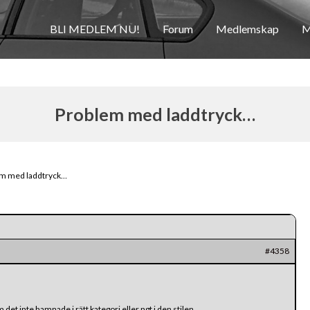
BLI MEDLEM NU!
Forum
Medlemskap
M
Problem med laddtryck…
m med laddtryck…
#4358
det inte hamnade i rätt kategori eller ngt i den stilen.