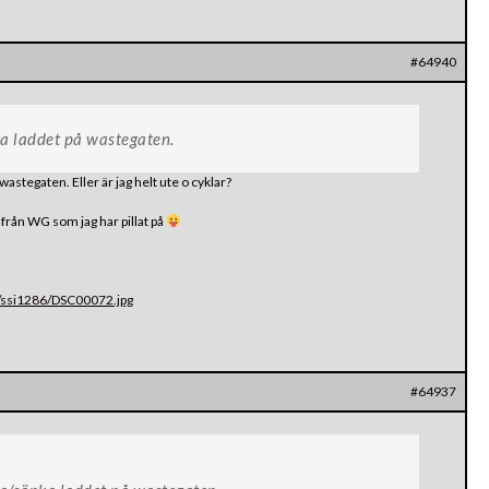
#64940
ka laddet på wastegaten.
wastegaten. Eller är jag helt ute o cyklar?
 från WG som jag har pillat på
/ssi1286/DSC00072.jpg
#64937