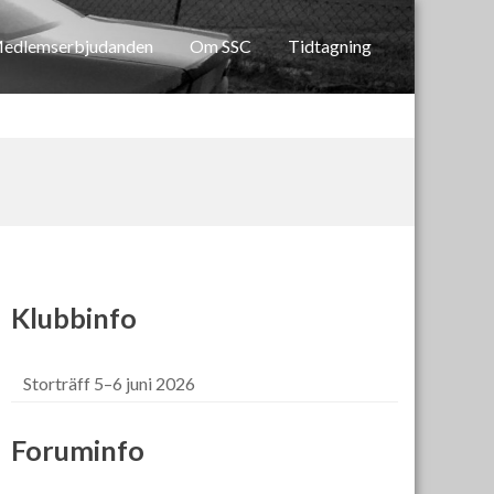
edlemserbjudanden
Om SSC
Tidtagning
Klubbinfo
Storträff 5–6 juni 2026
Foruminfo