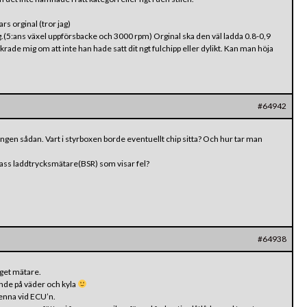
s orginal (tror jag)
kg.(5:ans växel uppförsbacke och 3000 rpm) Orginal ska den väl ladda 0.8-0,9
de mig om att inte han hade satt dit ngt fulchipp eller dylikt. Kan man höja
#64942
ingen sådan. Vart i styrboxen borde eventuellt chip sitta? Och hur tar man
r kass laddtrycksmätare(BSR) som visar fel?
#64938
dget mätare.
ende på väder och kyla
denna vid ECU’n.