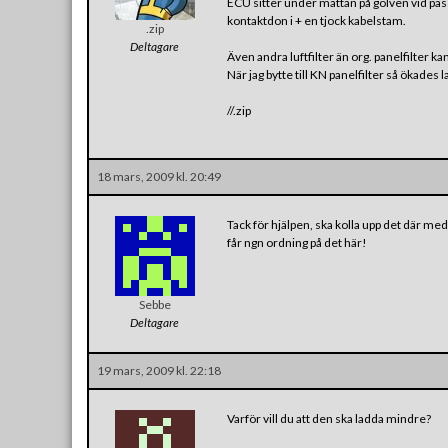
ECU sitter under mattan på golven vid pass
kontaktdon i + en tjock kabelstam.
.zip
Deltagare
Även andra luftfilter än org. panelfilter ka
När jag bytte till KN panelfilter så ökades
//.zip
18 mars, 2009 kl. 20:49
Tack för hjälpen, ska kolla upp det där me
får ngn ordning på det här!
Sebbe
Deltagare
19 mars, 2009 kl. 22:18
Varför vill du att den ska ladda mindre?