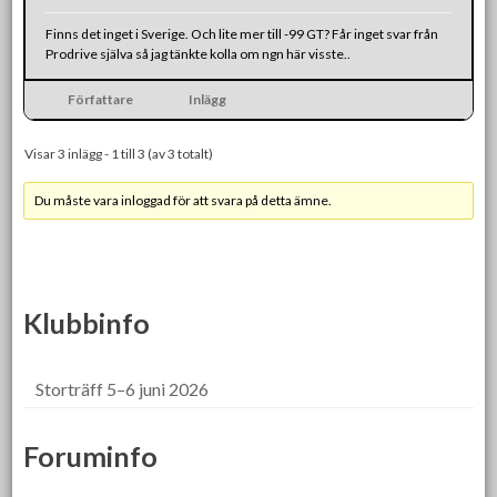
Finns det inget i Sverige. Och lite mer till -99 GT? Får inget svar från
Prodrive själva så jag tänkte kolla om ngn här visste..
Författare
Inlägg
Visar 3 inlägg - 1 till 3 (av 3 totalt)
Du måste vara inloggad för att svara på detta ämne.
Klubbinfo
Storträff 5–6 juni 2026
Foruminfo