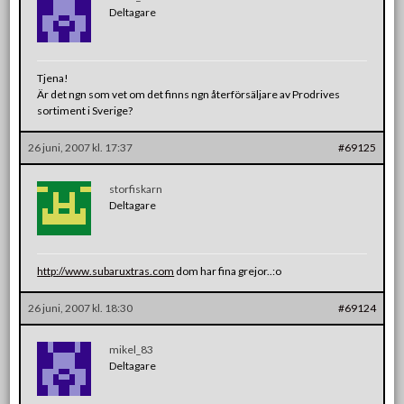
Deltagare
Tjena!
Är det ngn som vet om det finns ngn återförsäljare av Prodrives
sortiment i Sverige?
26 juni, 2007 kl. 17:37
#69125
storfiskarn
Deltagare
http://www.subaruxtras.com
dom har fina grejor..:o
26 juni, 2007 kl. 18:30
#69124
mikel_83
Deltagare