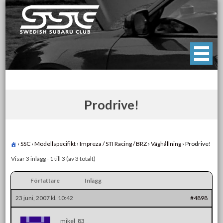
Skip
to
content
Swedish Subaru Club
För oss som älskar Subaru!
Prodrive!
›
SSC
›
Modellspecifikt
›
Impreza / STI Racing / BRZ
›
Väghållning
›
Prodrive!
Visar 3 inlägg - 1 till 3 (av 3 totalt)
Författare
Inlägg
23 juni, 2007 kl. 10:42
#4898
mikel_83