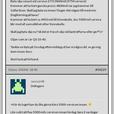
Byte olja senast vid service 27/3 3800mil (3750 service)
Kommer att ha kört ganska precis 4800mil när jag kommer till
Gälleråsen. Skall jag byta nu innan? Duger det någon till med min
(feg)körning på bana?
Kommer att ha kört ca 4950 mil till Kinnekulle, dvs 5000 mil service
blir med all sannolikhet efter Kinnekulle.
Skall jag byta olja nu? Så det är fräsch olja vid banträffarna eller ge f*n?
Oljan som är i är QS 10-40.
Tänkte ev byta på Onsdag eftermiddag så har ni några råd, vv ge mig
dom innan dess.
Stort tack på förhand.
10 juni, 2004 kl. 18:40
#50229
Janne248
Deltagare
>Kör du lugnt kan du lika gärna köra 5000-servicen innan.
Lite svårt att fixa 5000 mils servicen innan lördag, bara 2 vardagar