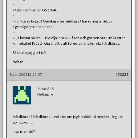
>
>Oljan som är i är QS 10-40.
>
>Tänkte ev byta på Onsdag eftermiddag så har ni några råd, vv
>ge mig dom innan dess.
>
Olja kostar så lite…. Byt olja innan G-åsen och gör sen 5000 mila efter
kinnekulle! Fräsch olja är alltid att föredra när bilen ska hårdköras.
Så skulle jag gjort iaf!
/Johan
8 juli, 2003 kl. 22:07
#50228
Janne248
Deltagare
Hårdköras å hårdköras,…vet inte om jag hördkör så mycket…feg kör
gör jag väl…..
Inga mer råd?