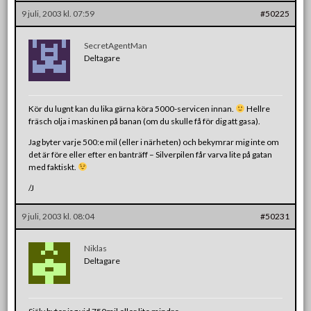
9 juli, 2003 kl. 07:59
#50225
SecretAgentMan
Deltagare
Kör du lugnt kan du lika gärna köra 5000-servicen innan.
Hellre
fräsch olja i maskinen på banan (om du skulle få för dig att gasa).
Jag byter varje 500:e mil (eller i närheten) och bekymrar mig inte om
det är före eller efter en banträff – Silverpilen får varva lite på gatan
med faktiskt.
/J
9 juli, 2003 kl. 08:04
#50231
Niklas
Deltagare