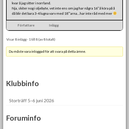
kvar å jag sitter i norrland.
Nja, skiter nog i oljebyte, vet inte ens om jag har några 16″ å köra på å
då blir det bara 3-4 lugna varv med 18″’arna…har inte råd med mer
Författare
Inlägg
Visar 8 inlägg - 1 till 8 (av 8 totalt)
Du måste vara inloggad för att svara på detta ämne.
Klubbinfo
Storträff 5–6 juni 2026
Foruminfo