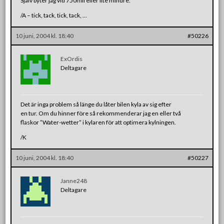
Själv byter jag vid 750mil eller lite mindre.
/A – tick, tack, tick, tack, …
10 juni, 2004 kl. 18:40
#50226
ExOrdis
Deltagare
Det är inga problem så länge du låter bilen kyla av sig efter
en tur. Om du hinner före så rekommenderar jag en eller två
flaskor ”Water-wetter” i kylaren för att optimera kylningen.
/K
10 juni, 2004 kl. 18:40
#50227
Janne248
Deltagare