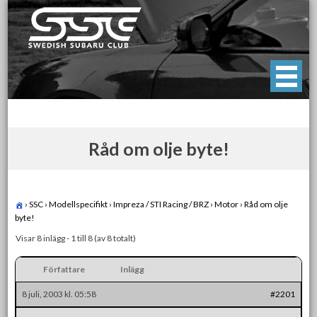
Skip
to
content
Swedish Subaru Club
För oss som älskar Subaru!
Råd om olje byte!
›
SSC
›
Modellspecifikt
›
Impreza / STI Racing / BRZ
›
Motor
›
Råd om olje
byte!
Visar 8 inlägg - 1 till 8 (av 8 totalt)
Författare
Inlägg
8 juli, 2003 kl. 05:58
#2201