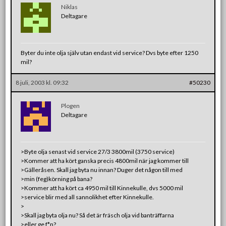
Niklas
Deltagare
Byter du inte olja själv utan endast vid service? Dvs byte efter 1250
mil?
8 juli, 2003 kl. 09:32
#50230
Plogen
Deltagare
>Byte olja senast vid service 27/3 3800mil (3750 service)
>Kommer att ha kört ganska precis 4800mil när jag kommer till
>Gälleråsen. Skall jag byta nu innan? Duger det någon till med
>min (feg)körning på bana?
>Kommer att ha kört ca 4950 mil till Kinnekulle, dvs 5000 mil
>service blir med all sannolikhet efter Kinnekulle.
>
>Skall jag byta olja nu? Så det är fräsch olja vid banträffarna
>eller ge f*n?