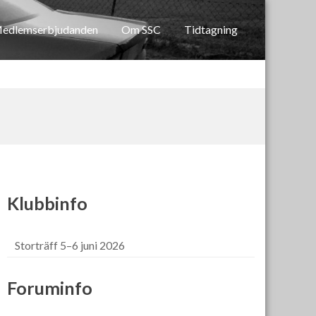
edlemserbjudanden
Om SSC
Tidtagning
Klubbinfo
Storträff 5–6 juni 2026
Foruminfo