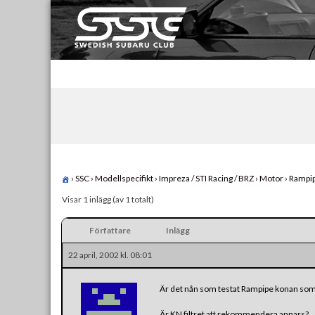
Skip
to
content
Swedish Subaru Club
För oss som älskar Subaru!
›
SSC
›
Modellspecifikt
›
Impreza / STI Racing / BRZ
›
Motor
›
Rampip
Visar 1 inlägg (av 1 totalt)
Författare
Inlägg
22 april, 2002 kl. 08:01
Är det nån som testat Rampipe konan som 
Är KN filtret att rekommendera annars?