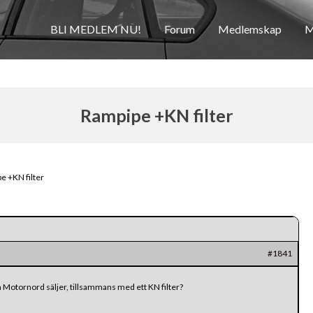
BLI MEDLEM NU!
Forum
Medlemskap
M
Rampipe +KN filter
e +KN filter
#1841
Motornord säljer, tillsammans med ett KN filter?