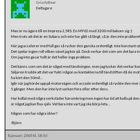
GrizzlyBear
Deltagare
Man är nu ägare till en Impreza 2,5RS. En MY02 med 3200 mil bakom sig.:)
Men trots att det är en Subaru och inte har gått så långt, så är den inte problemf
När jag accelerer med full gas så rycker den ganska ordentligt. Inte konstant uta
Det spelar ingen roll vilken växel jag kör på. Dock verkar det som om det bara i
Om jag inte gasar fullt är det heller inga problem.
Det känns som om det är något med tändningen, men jag tycker det verkar konst
Säljaren trodde att det var fukt i någon av kontakterna till tändstiften då de mo
ha kört den 50mil…
Igår när jag körde upp på motorvägen och accade ordentligt så ryckte den mer
5 gånger. Men den har inte lyst varken före eller efter dess.
Har kollat med några verkstäder häromkring men ingen har tid att kolla på den j
är något jag kan fixa själv. Vet bara inte vart jag ska börja leta…
Någon som har några idéer?
/Björn
8 januari, 2005 kl. 18:50