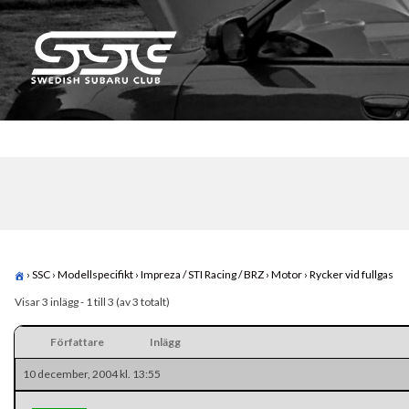
Skip
to
content
Swedish Subaru Club
För oss som älskar Subaru!
›
SSC
›
Modellspecifikt
›
Impreza / STI Racing / BRZ
›
Motor
›
Rycker vid fullgas
Visar 3 inlägg - 1 till 3 (av 3 totalt)
Författare
Inlägg
10 december, 2004 kl. 13:55