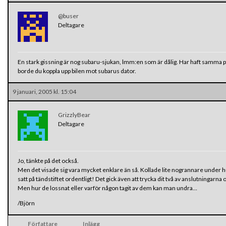
@buser
Deltagare
En stark gissning är nog subaru-sjukan, lmm:en som är dålig. Har haft samma p
borde du koppla upp bilen mot subarus dator.
9 januari, 2005 kl. 15:04
GrizzlyBear
Deltagare
Jo, tänkte på det också.
Men det visade sig vara mycket enklare än så. Kollade lite nogrannare under h
satt på tändstiftet ordentligt! Det gick även att trycka dit två av anslutningarn
Men hur de lossnat eller varför någon tagit av dem kan man undra…
/Björn
Författare
Inlägg