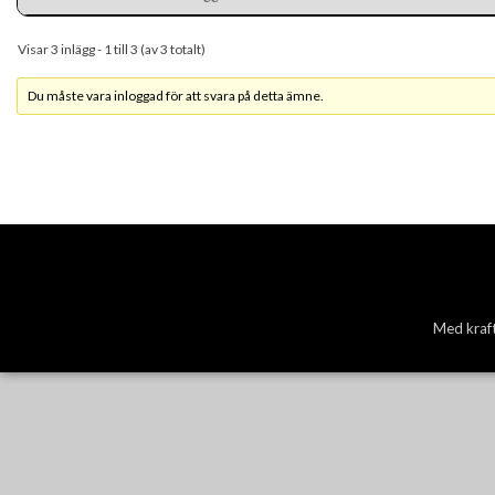
Visar 3 inlägg - 1 till 3 (av 3 totalt)
Du måste vara inloggad för att svara på detta ämne.
Med kraft