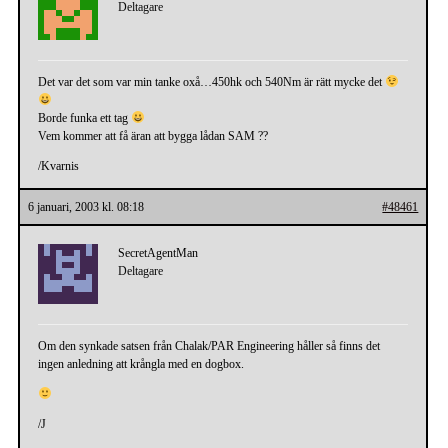
Deltagare
Det var det som var min tanke oxå…450hk och 540Nm är rätt mycke det
Borde funka ett tag
Vem kommer att få äran att bygga lådan SAM ??
/Kvarnis
6 januari, 2003 kl. 08:18
#48461
SecretAgentMan
Deltagare
Om den synkade satsen från Chalak/PAR Engineering håller så finns det
ingen anledning att krångla med en dogbox.
/J