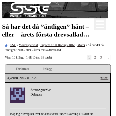
Skip
to
content
För oss som älskar Subaru!
Så har det då ”äntligen” hänt –
Swedish Subaru Club
eller – årets första drevsallad…
›
SSC
›
Modellspecifikt
›
Impreza / STI Racing / BRZ
›
Motor
›
Så har det då
”äntligen” hänt – eller – årets första drevsallad…
Visar 15 inlägg - 1 till 15 (av 35 totalt)
1
2
3
→
Författare
Inlägg
4 januari, 2003 kl. 15:29
#1998
SecretAgentMan
Deltagare
Idag tog Silverpilen livet av 3:ans växel under iskörning i Eskilstuna.