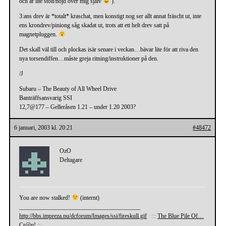
och är lite stolt/nöjd över mig själv
).
3:ans drev är *totalt* kraschat, men konstigt nog ser allt annat fräscht ut, inte
ens krondrev/piniong såg skadat ut, trots att ett helt drev satt på
magnetpluggen.
Det skall väl till och plockas isär senare i veckan…bävar lite för att riva den
nya torsendiffen…måste greja ritning/instruktioner på den.
/J
Subaru – The Beauty of All Wheel Drive
Banträffsansvarig SSI
12,7@177 – Gelleråsen 1.21 – under 1.20 2003?
6 januari, 2003 kl. 20:21
#48472
OzO
Deltagare
You are now stalked!
(internt)
________________________________________
http://bbs.impreza.nu/dcforum/Images/ssi/fireskull.gif
:
:
:
:
:
The Blue Pile Of…
Cr@p!
:
:
:
:
: