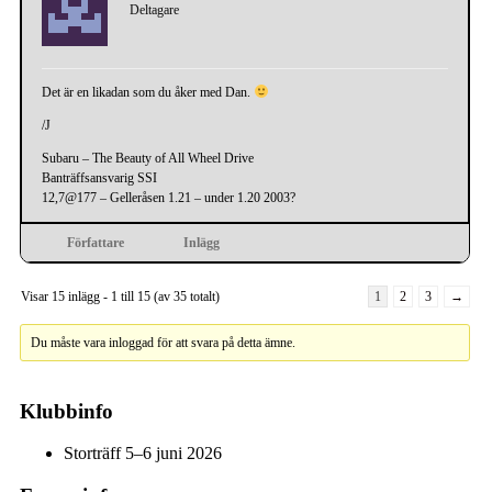
Deltagare
Det är en likadan som du åker med Dan.
/J
Subaru – The Beauty of All Wheel Drive
Banträffsansvarig SSI
12,7@177 – Gelleråsen 1.21 – under 1.20 2003?
Författare
Inlägg
Visar 15 inlägg - 1 till 15 (av 35 totalt)
1
2
3
→
Du måste vara inloggad för att svara på detta ämne.
Klubbinfo
Storträff 5–6 juni 2026