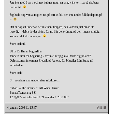
Jag åkte med 3:an i, och gav fullgas mitt i en svag vänster…varpå det bara
rasslar till.
Jag hade nog väntat mig ett ras på torr asfalt, och inte under fullt hjulspinn på
is.
Det är nog ett under att det inte hänt tidigare, och känslan just nu är lite
tvetydig – delvis är det skönt, för nu blir det ordning på det – men samtidigt
kommer det att svida rejält.
Stora tack till:
Ulrik för lån av bogserlina.
Janne Kiuttu för bogsering – vet inte hur jag skall tacka dig polarn’!
Och sist men inte minst Fredrik på Autotec för biltrailer från Etuna till
verkstaden…
Stora tack!
/J – sonderar marknaden efter rakskuret…
Subaru – The Beauty of All Wheel Drive
Banträffsansvarig SSI
12,7@177 – Gelleråsen 1.21 – under 1.20 2003?
4 januari, 2003 kl. 15:47
#48483