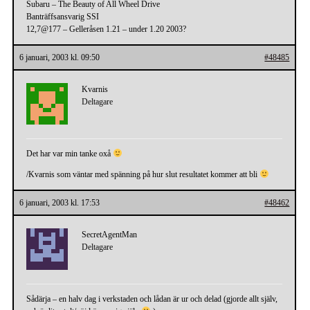
Subaru – The Beauty of All Wheel Drive
Banträffsansvarig SSI
12,7@177 – Gelleråsen 1.21 – under 1.20 2003?
6 januari, 2003 kl. 09:50
#48485
Kvarnis
Deltagare
Det har var min tanke oxå
/Kvarnis som väntar med spänning på hur slut resultatet kommer att bli
6 januari, 2003 kl. 17:53
#48462
SecretAgentMan
Deltagare
Sådärja – en halv dag i verkstaden och lådan är ur och delad (gjorde allt själv,