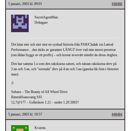
5 januari, 2003 kl. 09:01
#48460
SecretAgentMan
Deltagare
Det lutar mer och mer mot en synkad historia från PAR/Chalak via Lateral
Performance…den täcks av garantier LÅNGT över vad min morot presterar
(om lådan byggs av ett proffs) – och kostar avsevärt mindre än deras dogbox.
Den har samma 1:a som den rakskurna satsen, och nästan rakskurna drev på
2:an och 3:an, och ”normala” drev på 4:an och 5:an (ganska lik fixit:s historier
mao).
/J
Subaru – The Beauty of All Wheel Drive
Banträffsansvarig SSI
12,7@177 – Gelleråsen 1.21 – under 1.20 2003?
5 januari, 2003 kl. 19:57
#48484
Kvarnis