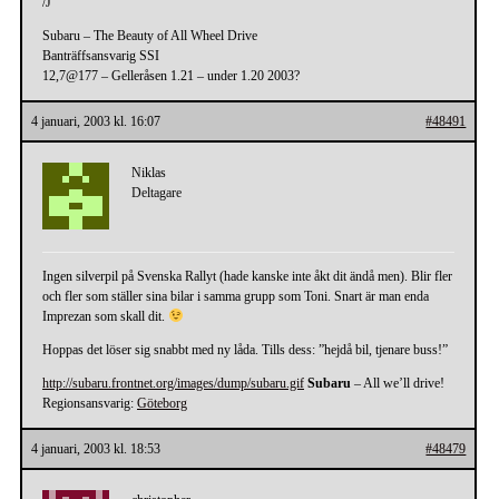
/J
Subaru – The Beauty of All Wheel Drive
Banträffsansvarig SSI
12,7@177 – Gelleråsen 1.21 – under 1.20 2003?
4 januari, 2003 kl. 16:07
#48491
Niklas
Deltagare
Ingen silverpil på Svenska Rallyt (hade kanske inte åkt dit ändå men). Blir fler
och fler som ställer sina bilar i samma grupp som Toni. Snart är man enda
Imprezan som skall dit.
Hoppas det löser sig snabbt med ny låda. Tills dess: ”hejdå bil, tjenare buss!”
http://subaru.frontnet.org/images/dump/subaru.gif
Subaru
– All we’ll drive!
Regionsansvarig:
Göteborg
4 januari, 2003 kl. 18:53
#48479