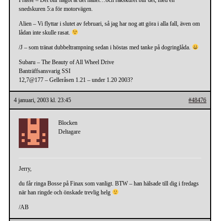
snedskuren 5:a för motorvägen.
Alien – Vi flyttar i slutet av februari, så jag har nog att göra i alla fall, även om
lådan inte skulle rasat.
/J – som tränat dubbeltrampning sedan i höstas med tanke på dogringlåda.
Subaru – The Beauty of All Wheel Drive
Banträffsansvarig SSI
12,7@177 – Gelleråsen 1.21 – under 1.20 2003?
4 januari, 2003 kl. 23:45
#48476
Blocken
Deltagare
Jerry,
du får ringa Bosse på Finax som vanligt. BTW – han hälsade till dig i fredags
när han ringde och önskade trevlig helg
/AB