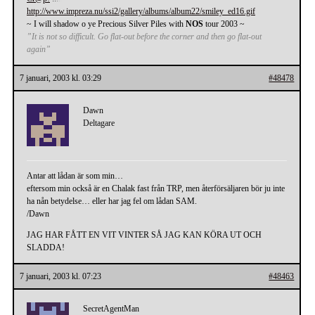
http://www.impreza.nu/ssi2/gallery/albums/album22/smiley_ed16.gif
~ I will shadow o ye Precious Silver Piles with
NOS
tour 2003 ~
”It is not so difficult. Go flat-out before the corner and then go flat-out
again”
7 januari, 2003 kl. 03:29
#48478
Dawn
Deltagare
Antar att lådan är som min…
eftersom min också är en Chalak fast från TRP, men återförsäljaren bör ju inte
ha nån betydelse… eller har jag fel om lådan SAM.
/Dawn
JAG HAR FÅTT EN VIT VINTER SÅ JAG KAN KÖRA UT OCH
SLADDA!
7 januari, 2003 kl. 07:23
#48463
SecretAgentMan