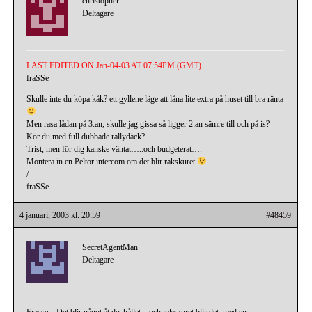
christopher
Deltagare
LAST EDITED ON Jan-04-03 AT 07:54PM (GMT)
fraSSe
Skulle inte du köpa kåk? ett gyllene läge att låna lite extra på huset till bra ränta
Men rasa lådan på 3:an, skulle jag gissa så ligger 2:an sämre till och på is?
Kör du med full dubbade rallydäck?
Trist, men för dig kanske väntat…..och budgeterat….
Montera in en Peltor intercom om det blir rakskuret
/
fraSSe
4 januari, 2003 kl. 20:59
#48459
SecretAgentMan
Deltagare
Frasse – Det blir något åt det hållet…och rakskuret blir det, med en