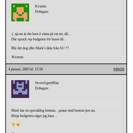
Kvarnis
Deltagare
:(..tja nu är det bara å vänta på sin tur..då…
Där sprack rep budgeten för huset då…
Blir det dog eller Mark’s låda från AU ??
/Kvarnis
4 januari, 2003 kl. 15:56
#48458
SecretAgentMan
Deltagare
Mark har en specialdog hemma…pratar med honom just nu.
Börja budgetera säger jag bara…