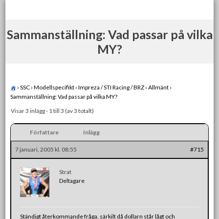
Skip
to
content
Sammanställning: Vad passar på vilka
MY?
›
SSC
›
Modellspecifikt
›
Impreza / STI Racing / BRZ
›
Allmänt
›
Sammanställning: Vad passar på vilka MY?
Visar 3 inlägg - 1 till 3 (av 3 totalt)
Författare
Inlägg
7 januari, 2005 kl. 08:55
#715
Strat
Deltagare
Ständigt återkommande fråga, särkilt då dollarn står lågt och