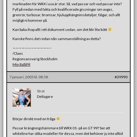
marknaden för WRX i usa är stor. Så, vad passar och vad passar inte?
Fyll på nedan med fakta och kvalificerade gissningar om avgas,
grenrör, turbosar, bromsar, hjulupphängninsdetaljer, fälgar, och allt
möjligt ni kommer på.
Kan baka ihop allt i ett dokument sedan, om det blir lite kött
Kanske finns det redan nån sammanställning av detta?
————————————–
/Claes
Regionsansvarig Stockholm
Min RalliPil
7 januari, 2005 kl. 08:58
#39990
Strat
Deltagare
Börjar direkt med en fråga
Passar krängningshämmare till WRX 01- på en GT 99? Ser att
whiteline har olika modeller för dessa, men det behöver ju inte alltid