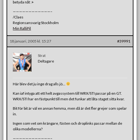
betyda nåt :+
————————————–
/Claes
Regionsansvarig Stockholm
Min RalliPil
18 januari, 2005 kl. 15:27
#39991
Strat
Deltagare
Här blev det ju inge drag alls jö…
Kan iaf intyga att ett helt avgassystem till WRX/STI passar på en GT.
WRX/STI har en fästpunkt till men det funkar att låta staget sitta kvar.
Bit för bit är väl en annan femma, men då är det fler grejer som spelar
in.
Ingen som vet om krängare, fästen och droplinks passar mellan de
olika modellerna?
————————————–