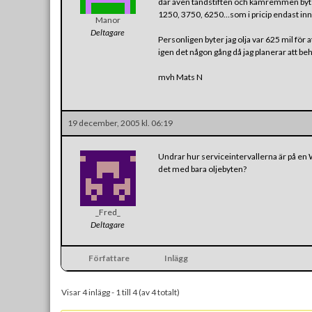
där även tändstiften och kamremmen byts (
1250, 3750, 6250…som i pricip endast inneh
Manor
Deltagare
Personligen byter jag olja var 625 mil för 
igen det någon gång då jag planerar att beh
mvh Mats N
19 december, 2005 kl. 06:19
Undrar hur serviceintervallerna är på en
det med bara oljebyten?
_Fred_
Deltagare
Författare
Inlägg
Visar 4 inlägg - 1 till 4 (av 4 totalt)