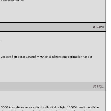
#39420
.
, vet också att det är 1500 på MY04’or så någonstans därimellan har det
#39421
 5000 är en större service där bl.a alla vätskor byts, 10000 är en ännu större