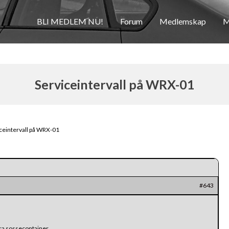
BLI MEDLEM NU!
Forum
Medlemskap
M
Serviceintervall på WRX-01
ceintervall på WRX-01
#643
a sossecontainer.