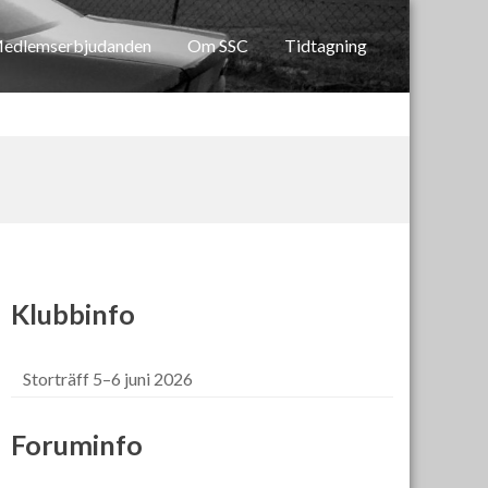
edlemserbjudanden
Om SSC
Tidtagning
Klubbinfo
Storträff 5–6 juni 2026
Foruminfo