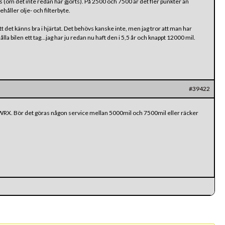
om det inte redan har gjorts). På 2500 och 7500 är det fler punkter än
åller olje- och filterbyte.
att det känns bra i hjärtat. Det behövs kanske inte, men jag tror att man har
ålla bilen ett tag…jag har ju redan nu haft den i 5,5 år och knappt 12000 mil.
#39422
 WRX. Bör det göras någon service mellan 5000mil och 7500mil eller räcker