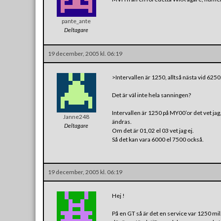
pante_ante
Deltagare
19 december, 2005 kl. 06:19
>Intervallen är 1250, alltså nästa vid 6250
Det är väl inte hela sanningen?
Intervallen är 1250 på MY00’or det vet jag
Janne248
ändras.
Deltagare
Om det är 01,02 el 03 vet jag ej.
Så det kan vara 6000 el 7500 också.
19 december, 2005 kl. 06:19
Hej !
På en GT så är det en service var 1250 mil.