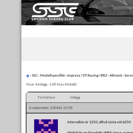
Skip
to
content
Swedish Subaru Club
För oss som älskar Subaru!
›
SSC
›
Modellspecifikt
›
Impreza / STI Racing / BRZ
›
Allmänt
›
Servi
Visar 4 inlägg - 1 till 4 (av 4 totalt)
Författare
Inlägg
4 september, 2004 kl. 22:09
Intervallen är 1250, alltså nästa vid 6250.
MVH från en föredetta WRX ägare, numer