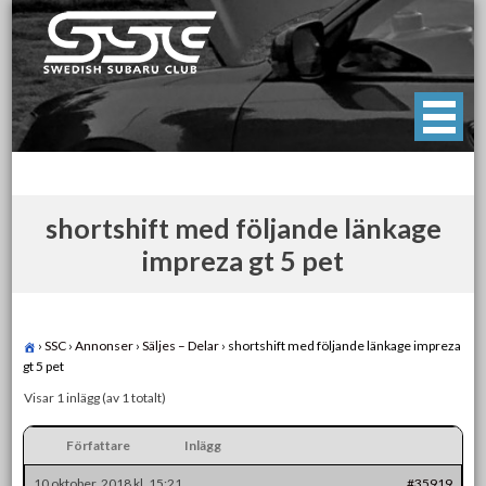
Skip
to
content
Swedish Subaru Club
För oss som älskar Subaru!
shortshift med följande länkage
impreza gt 5 pet
›
SSC
›
Annonser
›
Säljes – Delar
›
shortshift med följande länkage impreza
gt 5 pet
Visar 1 inlägg (av 1 totalt)
Författare
Inlägg
10 oktober, 2018 kl. 15:21
#35919