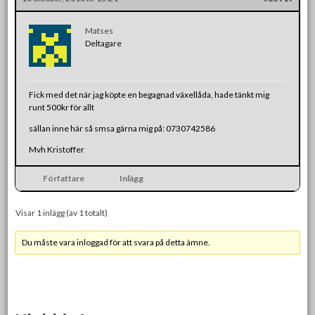
Matses
Deltagare
Fick med det när jag köpte en begagnad växellåda, hade tänkt mig
runt 500kr för allt
sällan inne här så smsa gärna mig på: 0730742586
Mvh Kristoffer
Författare
Inlägg
Visar 1 inlägg (av 1 totalt)
Du måste vara inloggad för att svara på detta ämne.