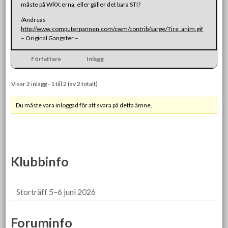
måste på WRX:erna, eller gäller det bara STI?
/Andreas
http://www.computerpannen.com/cwm/contrib/sarge/Tire_anim.gif
– Original Gangster –
Författare
Inlägg
Visar 2 inlägg - 1 till 2 (av 2 totalt)
Du måste vara inloggad för att svara på detta ämne.
Klubbinfo
Storträff 5–6 juni 2026
Foruminfo