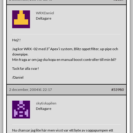
WRXDaniel
Deltagare
Hej!!
Jag kor WRX -02 med 3″ Apex’i system, Blitz oppet filter, up-pipe och
downpipe.
Min fraga ar om jag ska kopa en manual boost controller till min bil?
Tack far alla svar!
/Daniel
2 december, 2004 kl. 22:17
#53980
skytiskapilen
Deltagare
Nu chansar jag lite här men visst var ett byte av soppapumpen ett