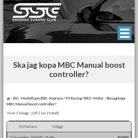
Skip
to
content
Swedish Subaru Club
För oss som älskar Subaru!
Ska jag kopa MBC Manual boost
controller?
›
SSC
›
Modellspecifikt
›
Impreza / STI Racing / BRZ
›
Motor
›
Ska jag kopa
MBC Manual boost controller?
Visar 2 inlägg - 1 till 2 (av 2 totalt)
Författare
Inlägg
2 december, 2004 kl. 18:40
#2689