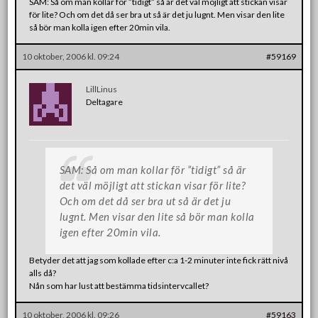
SAM: Så om man kollar för ”tidigt” så är det väl möjligt att stickan visar
för lite? Och om det då ser bra ut så är det ju lugnt. Men visar den lite
så bör man kolla igen efter 20min vila.
10 oktober, 2006 kl. 09:24
#59169
LillLinus
Deltagare
SAM: Så om man kollar för ”tidigt” så är
det väl möjligt att stickan visar för lite?
Och om det då ser bra ut så är det ju
lugnt. Men visar den lite så bör man kolla
igen efter 20min vila.
Betyder det att jag som kollade efter c:a 1-2 minuter inte fick rätt nivå
alls då?
Nån som har lust att bestämma tidsintervcallet?
10 oktober, 2006 kl. 09:26
#59163