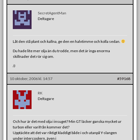
SecretAgentMan
Deltagare
Låt den stå plant och kallna, ge den en halvtimme och kolla sedan.
Du hade lite mer olja än du trodde, men det är inga enorma
skillnader det rör sig om.
/J
10 oktober, 2006 kl. 14:57
#59168
RK
Deltagare
Och hur är det med olja i insuget? Min GT läcker ganska mycket ur
turbon eller varifrån kommer det?
Upptäckte att det var riktigt kladdigt både i och utanpå Y-slangen
under intercoolern, även i