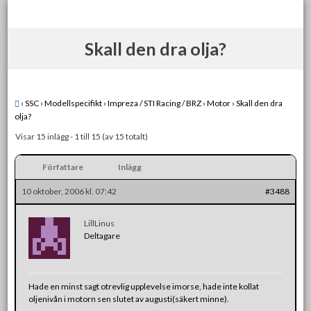
Skip
to
content
Skall den dra olja?
›
SSC
›
Modellspecifikt
›
Impreza / STI Racing / BRZ
›
Motor
›
Skall den dra
olja?
Visar 15 inlägg - 1 till 15 (av 15 totalt)
Författare
Inlägg
10 oktober, 2006 kl. 07:42
#3488
LillLinus
Deltagare
Hade en minst sagt otrevlig upplevelse imorse, hade inte kollat
oljenivån i motorn sen slutet av augusti(säkert minne).