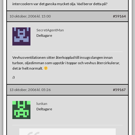
intercoolern var det ganska mycket olja. Vad beror detta på?
10 oktober, 2006 kl. 15:00
#59164
SecretAgentMan
Deltagare
Vevhusventilationen sitter återkopplad till insugsslangen innan
turbon, oljedimman som uppstår i toppar och vevhus återcirkulerar,
det är helt normalt.
/J
13 oktober, 2006 kl. 05:26
#59167
lunkan
Deltagare