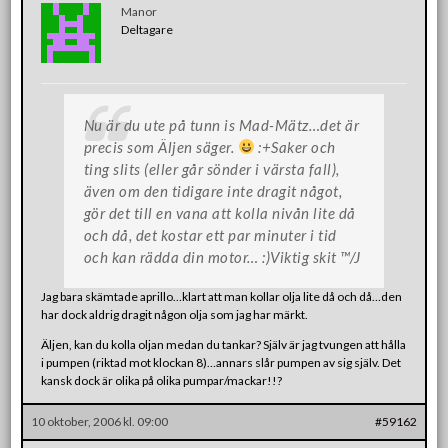
Manor
Deltagare
Nu är du ute på tunn is Mad-Mätz…det är
precis som Äljen säger.
:+Saker och
ting slits (eller går sönder i värsta fall),
även om den tidigare inte dragit något,
gör det till en vana att kolla nivån lite då
och då, det kostar ett par minuter i tid
och kan rädda din motor… :)Viktig skit ™/J
Jag bara skämtade aprillo…klart att man kollar olja lite då och då…den
har dock aldrig dragit någon olja som jag har märkt.
Äljen, kan du kolla oljan medan du tankar? Själv är jag tvungen att hålla
i pumpen (riktad mot klockan 8)…annars slår pumpen av sig själv. Det
kansk dock är olika på olika pumpar/mackar!!?
10 oktober, 2006 kl. 09:00
#59162