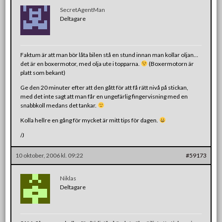
SecretAgentMan
Deltagare
Faktum är att man bör låta bilen stå en stund innan man kollar oljan…
det är en boxermotor, med olja ute i topparna.
(Boxermotorn är
platt som bekant)
Ge den 20 minuter efter att den gått för att få rätt nivå på stickan,
med det inte sagt att man får en ungefärlig fingervisning med en
snabbkoll medans det tankar.
Kolla hellre en gång för mycket är mitt tips för dagen.
/J
10 oktober, 2006 kl. 09:22
#59173
Niklas
Deltagare