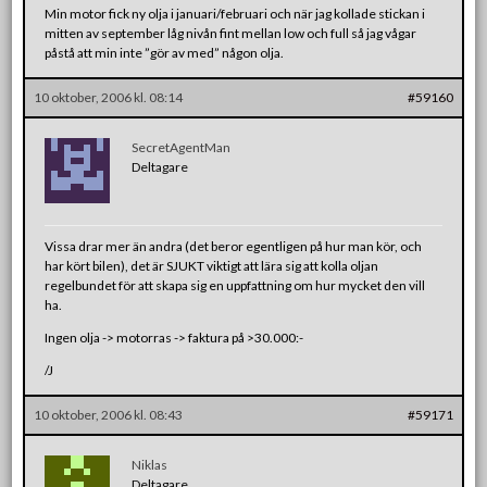
Min motor fick ny olja i januari/februari och när jag kollade stickan i
mitten av september låg nivån fint mellan low och full så jag vågar
påstå att min inte ”gör av med” någon olja.
10 oktober, 2006 kl. 08:14
#59160
SecretAgentMan
Deltagare
Vissa drar mer än andra (det beror egentligen på hur man kör, och
har kört bilen), det är SJUKT viktigt att lära sig att kolla oljan
regelbundet för att skapa sig en uppfattning om hur mycket den vill
ha.
Ingen olja -> motorras -> faktura på >30.000:-
/J
10 oktober, 2006 kl. 08:43
#59171
Niklas
Deltagare