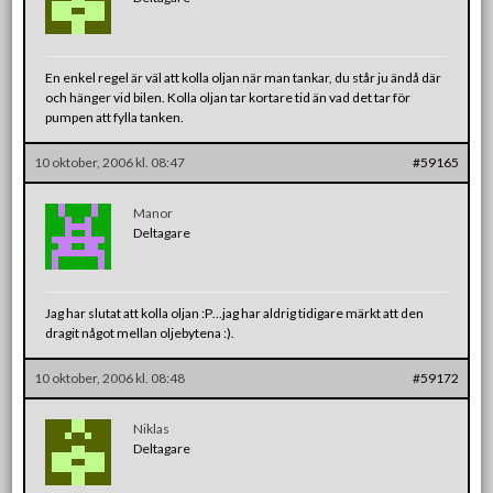
En enkel regel är väl att kolla oljan när man tankar, du står ju ändå där
och hänger vid bilen. Kolla oljan tar kortare tid än vad det tar för
pumpen att fylla tanken.
10 oktober, 2006 kl. 08:47
#59165
Manor
Deltagare
Jag har slutat att kolla oljan :P…jag har aldrig tidigare märkt att den
dragit något mellan oljebytena :).
10 oktober, 2006 kl. 08:48
#59172
Niklas
Deltagare