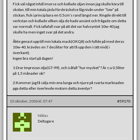
Fick väl något infall imorse och kollade oljan innan jag skulle köra till
skolan, till min totala jävla förskräckelse låg nivån under ”low” på
stickan, fick i princip bara en 0.5cm’s rand längst ner. Ringde direkt till
verkstan och kollade vilken olja de hade använt och frågade om detta
var normalt. Fick iallafall svar på att det var halvsyntet 10w-40 jag
skulle ha men inget svar på det andra.
Åkte genast upp till min lokala mack(OKQ8) och fyllde på med deras
10w-40, krävdes en 7 deciliter för att få upp den i rätt nivå( i
överkant).
Ingen bra start på dagen!
1:Drar Imprezan olja(GT-99), och isåfall ”hur mycket”? Är c:a 0,5liter
på 1,5 månader ok?
2:Kommer jag få sälja min ena lunga och njure på svarta marknaden
pga detta eller överlevde motorn detta äventyr?
10 oktober, 2006 kl. 07:47
#59170
Niklas
Deltagare