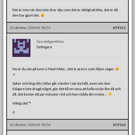
Det är inte när den inte drar olja som det är viktigt att titta, det är då
den har gjort det.
10 oktober, 2006 kl. 08:53
#59161
SecretAgentMan
Deltagare
Nu är du ute på tunn is Mad-Mätz…det är precis som Äljen säger.
:+
Saker och ting slits (eller går sönder i värsta fall), även om den
tidigare inte dragit något, gör det till en vana att kolla nivån lite då och
då, det kostar ett par minuter i tid och kan rädda din motor…
Viktig skit ™
/J
10 oktober, 2006 kl. 08:56
#59166